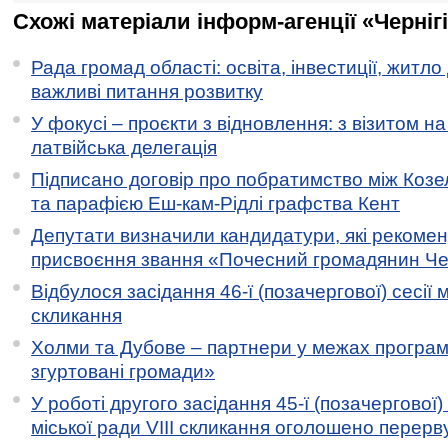
Схожі матеріали інформ-агенції «Черніг
Рада громад області: освіта, інвестиції, житло
важливі питання розвитку
У фокусі – проєкти з відновлення: з візитом на
латвійська делегація
Підписано договір про побратимство між Коз
та парафією Еш-кам-Рідлі графства Кент
Депутати визначили кандидатури, які рекоме
присвоєння звання «Почесний громадянин Черн
Відбулося засідання 46-ї (позачергової) сесії м
скликання
Холми та Дубове – партнери у межах програми
згуртовані громади»
У роботі другого засідання 45-ї (позачергової) 
міської ради VIII скликання оголошено перерв