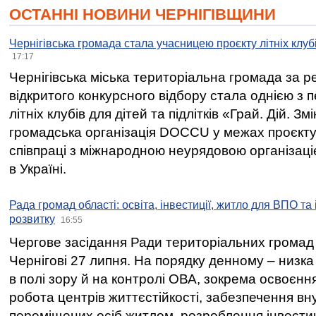
ОСТАННІ НОВИНИ ЧЕРНІГІВЩИНИ
Чернігівська громада стала учасницею проєкту літніх клуб
17:17
Чернігівська міська територіальна громада за 
відкритого конкурсного відбору стала однією з
літніх клубів для дітей та підлітків «Грай. Дій. З
громадська організація DOCCU у межах проєкту 
співпраці з міжнародною неурядовою організаціє
в Україні.
Рада громад області: освіта, інвестиції, житло для ВПО та
розвитку
16:55
Чергове засідання Ради територіальних громад 
Чернігові 27 липня. На порядку денному – низка
в полі зору й на контролі ОВА, зокрема освоєння
робота центрів життєстійкості, забезпечення вн
переміщених осіб житлом, розроблення інвестиц