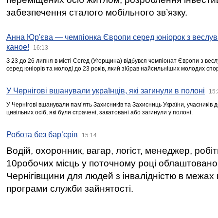
забезпечення сталого мобільного зв’язку.
Анна Юр'єва — чемпіонка Європи серед юніорок з веслув
каное!
16:13
З 23 до 26 липня в місті Сегед (Угорщина) відбувся чемпіонат Європи з вес
серед юніорів та молоді до 23 років, який зібрав найсильніших молодих спо
У Чернігові вшанували українців, які загинули в полоні
15:
У Чернігові вшанували пам’ять Захисників та Захисниць України, учасників
цивільних осіб, які були страчені, закатовані або загинули у полоні.
Робота без бар’єрів
15:14
Водій, охоронник, вагар, логіст, менеджер, робі
10робочих місць у поточному році облаштован
Чернігівщини для людей з інвалідністю в межах
програми служби зайнятості.