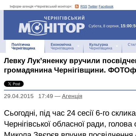
Інформ-агенція «Чернігівський монітор»:
RSS
Twitter
Facebook
Інформ-агенція
«Чернігівський монітор»
15:00:5
Субота, 8 серпня,
Політична
Економічна
Культурна
Стил
Чернігівщина
Чернігівщина
Чернігівщина
Левку Лук’яненку вручили посвідче
громадянина Чернігівщини. ФОТОф
29.04.2015 17:49
—
Агенцiя
Сьогодні, під час 24 сесії 6-го склик
Чернігівської обласної ради, голова
Микола Звєрєв вручив посвідчення