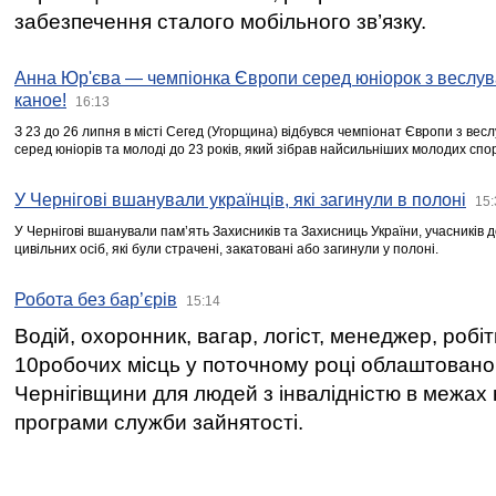
забезпечення сталого мобільного зв’язку.
Анна Юр'єва — чемпіонка Європи серед юніорок з веслув
каное!
16:13
З 23 до 26 липня в місті Сегед (Угорщина) відбувся чемпіонат Європи з вес
серед юніорів та молоді до 23 років, який зібрав найсильніших молодих спо
У Чернігові вшанували українців, які загинули в полоні
15:
У Чернігові вшанували пам’ять Захисників та Захисниць України, учасників
цивільних осіб, які були страчені, закатовані або загинули у полоні.
Робота без бар’єрів
15:14
Водій, охоронник, вагар, логіст, менеджер, робі
10робочих місць у поточному році облаштован
Чернігівщини для людей з інвалідністю в межах
програми служби зайнятості.