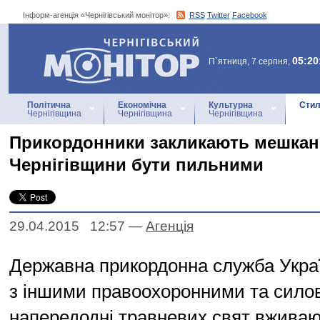
Інформ-агенція «Чернігівський монітор»:
RSS
Twitter
Facebook
Інформ-агенція
«Чернігівський монітор»
05:20
П`ятниця, 7 серпня,
Політична
Економічна
Культурна
Стил
Чернігівщина
Чернігівщина
Чернігівщина
Прикордонники закликають мешкан
Чернігівщини бути пильними
29.04.2015 12:57
—
Агенцiя
Державна прикордонна служба Украї
з іншими правоохоронними та сило
напередодні травневих свят вживаю