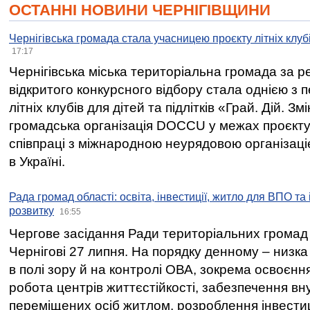
ОСТАННІ НОВИНИ ЧЕРНІГІВЩИНИ
Чернігівська громада стала учасницею проєкту літніх клуб
17:17
Чернігівська міська територіальна громада за 
відкритого конкурсного відбору стала однією з
літніх клубів для дітей та підлітків «Грай. Дій. З
громадська організація DOCCU у межах проєкту 
співпраці з міжнародною неурядовою організаціє
в Україні.
Рада громад області: освіта, інвестиції, житло для ВПО та
розвитку
16:55
Чергове засідання Ради територіальних громад 
Чернігові 27 липня. На порядку денному – низка
в полі зору й на контролі ОВА, зокрема освоєння
робота центрів життєстійкості, забезпечення вн
переміщених осіб житлом, розроблення інвестиц