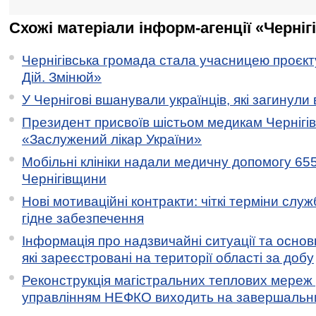
Схожі матеріали інформ-агенції «Черніг
Чернігівська громада стала учасницею проєкту 
Дій. Змінюй»
У Чернігові вшанували українців, які загинули 
Президент присвоїв шістьом медикам Чернігі
«Заслужений лікар України»
Мобільні клініки надали медичну допомогу 65
Чернігівщини
Нові мотиваційні контракти: чіткі терміни служ
гідне забезпечення
Інформація про надзвичайні ситуації та основн
які зареєстровані на території області за добу
Реконструкція магістральних теплових мереж у
управлінням НЕФКО виходить на завершальн