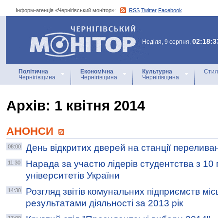
Інформ-агенція «Чернігівський монітор»:
RSS
Twitter
Facebook
Інформ-агенція
«Чернігівський монітор»
02:18:3
Неділя, 9 серпня,
Політична
Економічна
Культурна
Стил
Чернігівщина
Чернігівщина
Чернігівщина
Архiв: 1 квітня 2014
АНОНСИ
День відкритих дверей на станції переливан
08:00
Нарада за участю лідерів студентства з 10
11:30
університетів України
Розгляд звітів комунальних підприємств міс
14:30
результатами діяльності за 2013 рік