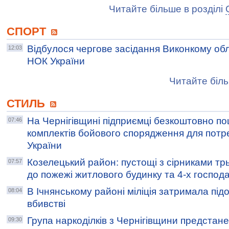
Читайте більше в розділі
СПОРТ
Відбулося чергове засідання Виконкому об
12:03
НОК України
Читайте біль
СТИЛЬ
На Чернігівщині підприємці безкоштовно п
07:46
комплектів бойового спорядження для пот
України
Козелецький район: пустощі з сірниками тр
07:57
до пожежі житлового будинку та 4-х господ
В Ічнянському районі міліція затримала під
08:04
вбивстві
Група наркоділків з Чернігівщини предстан
09:30