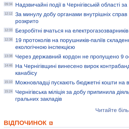
Надзвичайні події в Чернігівській області з
09:34
За минулу добу органами внутрішніх справ Ч
12:12
розкрито
Безробітні вчаться на електрогазозварникі
12:33
19 протоколів на порушників-паліїв складен
12:38
екологічною інспекцією
Через державний кордон не пропущено 9 о
13:38
На Чернігівщині винесено вирок контрабан
14:46
канабісу
Можновладці пускають бюджетні кошти на в
15:10
Чернігівська міліція за добу припинила діял
15:24
гральних закладів
Читайте біль
ВІДПОЧИНОК