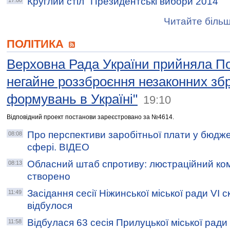
Круглий стіл "Президентські вибори 2014"
17:00
Читайте більш
ПОЛІТИКА
Верховна Рада України прийняла П
негайне роззброєння незаконних зб
формувань в Україні"
19:10
Відповідний проект постанови зареєстровано за №4614.
Про перспективи заробітньої плати у бюдже
08:08
сфері. ВІДЕО
Обласний штаб спротиву: люстраційний ком
08:13
створено
Засідання сесії Ніжинської міської ради VI 
11:49
відбулося
Відбулася 63 сесія Прилуцької міської ради
11:58