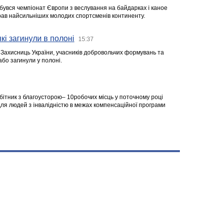
ідбувся чемпіонат Європи з веслування на байдарках і каное
ібрав найсильніших молодих спортсменів континенту.
кі загинули в полоні
15:37
а Захисниць України, учасників добровольчих формувань та
 або загинули у полоні.
робітник з благоусторою– 10робочих місць у поточному році
я людей з інвалідністю в межах компенсаційної програми