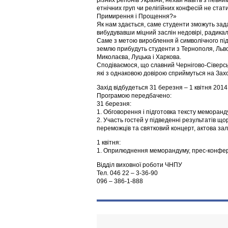
різних регіонів України, нехай навіть з певн
етнічних груп чи релігійних конфесій не стат
Примирення і Прощення?»
Як нам здається, саме студенти зможуть зада
вибудувавши міцний заслін недовірі, радикал
Саме з метою вироблення й символічного пі
землю прибудуть студенти з Тернополя, Львов
Миколаєва, Луцька і Харкова.
Сподіваємося, що славний Чернігово-Сіверськ
які з однаковою довірою сприймуться на Заході
Захід відбудеться 31 березня – 1 квітня 2014
Програмою передбачено:
31 березня:
1. Обговорення і підготовка тексту меморанд
2. Участь гостей у підведенні результатів 
переможців та святковий концерт, актова зал
1 квітня:
1. Оприлюднення меморандуму, прес-конфере
Відділ виховної роботи ЧНПУ
Тел. 046 22 – 3-36-90
096 – 386-1-888