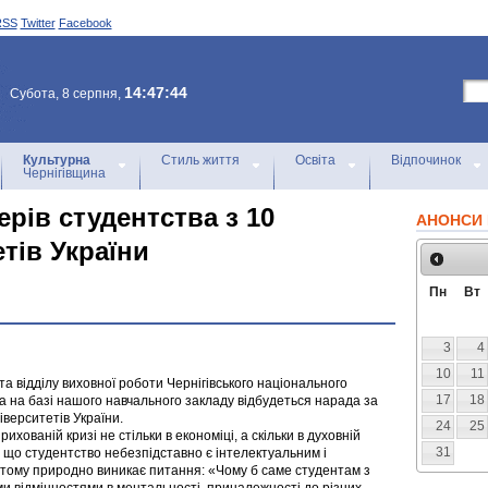
RSS
Twitter
Facebook
14:47:44
Субота, 8 серпня,
Культурна
Стиль життя
Освіта
Відпочинок
Чернігівщина
ерів студентства з 10
АНОНСИ 
тів України
Пн
Вт
3
4
10
11
та відділу виховної роботи Чернігівського національного
17
18
нка на базі нашого навчального закладу відбудеться нарада за
іверситетів України.
24
25
ованій кризі не стільки в економіці, а скільки в духовній
31
що студентство небезпідставно є інтелектуальним і
 тому природно виникає питання: «Чому б саме студентам з