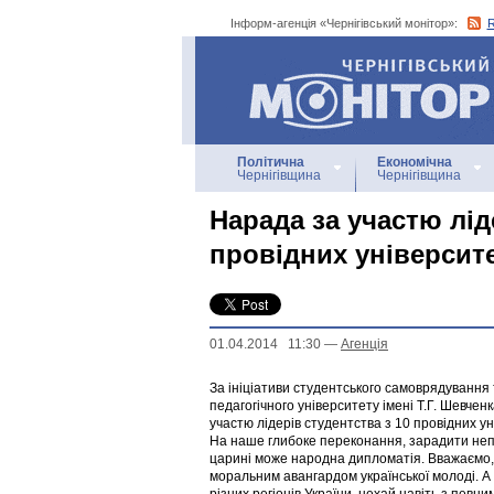
Інформ-агенція «Чернігівський монітор»:
Інформ-агенція
«Чернігівський монітор»
Політична
Економічна
Чернігівщина
Чернігівщина
Нарада за участю лід
провідних університе
01.04.2014 11:30
—
Агенцiя
За ініціативи студентського самоврядування 
педагогічного університету імені Т.Г. Шевче
участю лідерів студентства з 10 провідних ун
На наше глибоке переконання, зарадити неприх
царині може народна дипломатія. Вважаємо, 
моральним авангардом української молоді. А