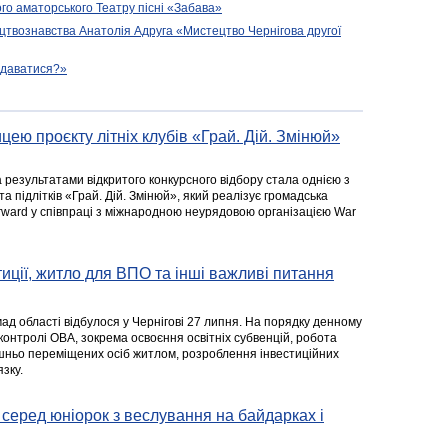
го аматорського Театру пісні «Забава»
цтвознавства Анатолія Адруга «Мистецтво Чернігова другої
подаватися?»
цею проєкту літніх клубів «Грай. Дій. Змінюй»
а результатами відкритого конкурсного відбору стала однією з
та підлітків «Грай. Дій. Змінюй», який реалізує громадська
rward у співпраці з міжнародною неурядовою організацією War
стиції, житло для ВПО та інші важливі питання
ад області відбулося у Чернігові 27 липня. На порядку денному
 контролі ОВА, зокрема освоєння освітніх субвенцій, робота
ішньо переміщених осіб житлом, розроблення інвестиційних
зку.
серед юніорок з веслування на байдарках і