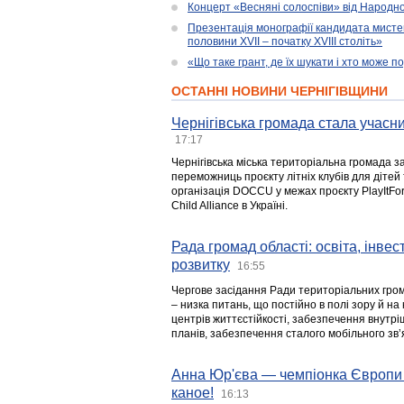
Концерт «Весняні солоспіви» від Народно
Презентація монографії кандидата мисте
половини XVII – початку XVIII століть»
«Що таке грант, де їх шукати і хто може 
ОСТАННІ НОВИНИ ЧЕРНІГІВЩИНИ
Чернігівська громада стала учасни
17:17
Чернігівська міська територіальна громада з
переможниць проєкту літніх клубів для дітей 
організація DOCCU у межах проєкту PlayItFo
Child Alliance в Україні.
Рада громад області: освіта, інве
розвитку
16:55
Чергове засідання Ради територіальних гром
– низка питань, що постійно в полі зору й на
центрів життєстійкості, забезпечення внутр
планів, забезпечення сталого мобільного зв’я
Анна Юр'єва — чемпіонка Європи 
каное!
16:13