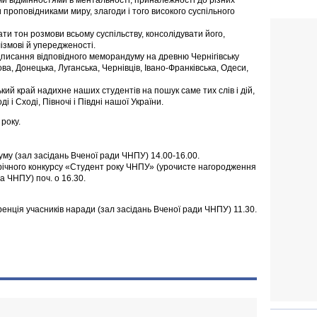
ими відмінностями в ментальності, приналежності до різних
и проповідниками миру, злагоди і того високого суспільного
ти тон розмови всьому суспільству, консолідувати його,
ізмові й упередженості.
дписання відповідного меморандуму на древню Чернігівську
а, Донецька, Луганська, Чернівців, Івано-Франківська, Одеси,
ий край надихне наших студентів на пошук саме тих слів і дій,
 і Сході, Півночі і Півдні нашої України.
 року.
уму (зал засідань Вченої ради ЧНПУ) 14.00-16.00.
щорічного конкурсу «Студент року ЧНПУ» (урочисте нагородження
а ЧНПУ) поч. о 16.30.
нція учасників наради (зал засідань Вченої ради ЧНПУ) 11.30.