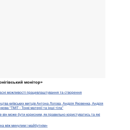
рнігівський монітор»
часні можливості працевлаштування та створення
ецтва київських митців Антона Логова, Андрія Яковенка, Андрія
ова “ТМІТ - Тонкі матерії та інші тіла”
е він може бути корисним, як правильно користуватись та які
їна між минулим і майбутнім»