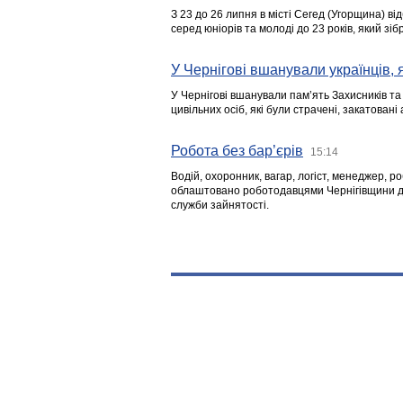
З 23 до 26 липня в місті Сегед (Угорщина) в
серед юніорів та молоді до 23 років, який з
У Чернігові вшанували українців, я
У Чернігові вшанували пам’ять Захисників т
цивільних осіб, які були страчені, закатовані
Робота без бар’єрів
15:14
Водій, охоронник, вагар, логіст, менеджер, 
облаштовано роботодавцями Чернігівщини дл
служби зайнятості.