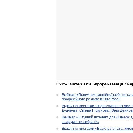
Схожі матеріали інформ-агенції «Че
Вебінар «Пошук дистанційної роботи: су
професійного резюме в EuroPass»
Відкриття виставки творів сучасного мист
Дудченка, Євгена Піскунова, Юрія Денисенк
Вебінар «Штучний інтелект для бізнесу: д
інструменти вибрати»
Відкриття виставки «Василь Лопата. Укра