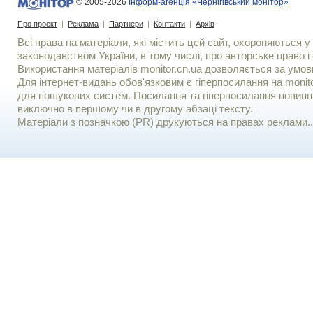
© 2005-2026
Інформ-агенція «Чернігівський монітор»
Про проект
|
Реклама
|
Партнери
|
Контакти
|
Архів
Всі права на матеріали, які містить цей сайт, охороняються у 
законодавством України, в тому числі, про авторське право і 
Використання матерiалiв monitor.cn.ua дозволяється за умов
Для iнтернет-видань обов'язковим є гiперпосилання на monito
для пошукових систем. Посилання та гіперпосилання повинні
виключно в першому чи в другому абзаці тексту.
Матеріали з позначкою (PR) друкуються на правах реклами..