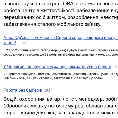
в полі зору й на контролі ОВА, зокрема освоєння
робота центрів життєстійкості, забезпечення вн
переміщених осіб житлом, розроблення інвестиц
забезпечення сталого мобільного зв’язку.
Анна Юр'єва — чемпіонка Європи серед юніорок з веслув
каное!
16:13
З 23 до 26 липня в місті Сегед (Угорщина) відбувся чемпіонат Європи з вес
серед юніорів та молоді до 23 років, який зібрав найсильніших молодих спо
У Чернігові вшанували українців, які загинули в полоні
15:
У Чернігові вшанували пам’ять Захисників та Захисниць України, учасників
цивільних осіб, які були страчені, закатовані або загинули у полоні.
Робота без бар’єрів
15:14
Водій, охоронник, вагар, логіст, менеджер, робі
10робочих місць у поточному році облаштован
Чернігівщини для людей з інвалідністю в межах