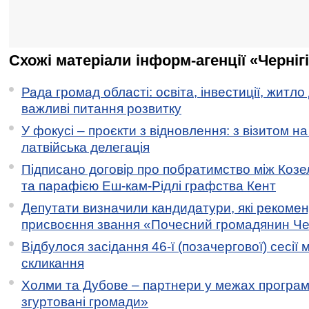
Схожі матеріали інформ-агенції «Черніг
Рада громад області: освіта, інвестиції, житло
важливі питання розвитку
У фокусі – проєкти з відновлення: з візитом на
латвійська делегація
Підписано договір про побратимство між Коз
та парафією Еш-кам-Рідлі графства Кент
Депутати визначили кандидатури, які рекоме
присвоєння звання «Почесний громадянин Черн
Відбулося засідання 46-ї (позачергової) сесії м
скликання
Холми та Дубове – партнери у межах програми
згуртовані громади»