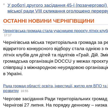
У роботі другого засідання 45-ї (позачергової) 
міської ради VIII скликання оголошено перерв
ОСТАННІ НОВИНИ ЧЕРНІГІВЩИНИ
Чернігівська громада стала учасницею проєкту літніх клуб
17:17
Чернігівська міська територіальна громада за 
відкритого конкурсного відбору стала однією з
літніх клубів для дітей та підлітків «Грай. Дій. З
громадська організація DOCCU у межах проєкту 
співпраці з міжнародною неурядовою організаціє
в Україні.
Рада громад області: освіта, інвестиції, житло для ВПО та
розвитку
16:55
Чергове засідання Ради територіальних громад 
Чернігові 27 липня. На порядку денному – низка