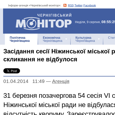
Інформ-агенція «Чернігівський монітор»:
RSS
Twitter
Facebook
Інформ-агенція
«Чернігівський монітор»
08:55:2
Неділя, 9 серпня,
Політична
Економічна
Культурна
Стил
Чернігівщина
Чернігівщина
Чернігівщина
Засідання сесії Ніжинської міської 
скликання не відбулося
01.04.2014 11:49
—
Агенцiя
31 березня позачергова 54 сесія VI 
Ніжинської міської ради не відбулас
відсутність кворуму. Зареєструвалос