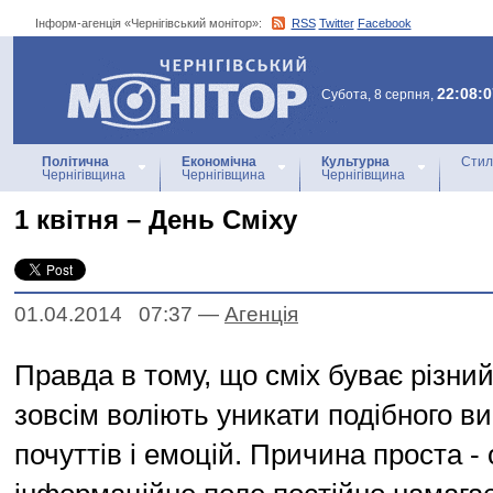
Інформ-агенція «Чернігівський монітор»:
RSS
Twitter
Facebook
Інформ-агенція
«Чернігівський монітор»
22:08:0
Субота, 8 серпня,
Політична
Економічна
Культурна
Стил
Чернігівщина
Чернігівщина
Чернігівщина
1 квітня – День Сміху
01.04.2014 07:37
—
Агенцiя
Правда в тому, що сміх буває різний 
зовсім воліють уникати подібного в
почуттів і емоцій. Причина проста 