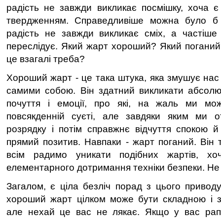
радість не завжди викликає посмішку, хоча є 
твердженням. Справедливіше можна було б
радість не завжди викликає сміх, а частіше
переслідує. Який жарт хороший? Який погани
це взагалі треба?
Хороший жарт - це така штука, яка змушує нас
самими собою. Він здатний викликати абсолю
почуття і емоції, про які, на жаль ми мо
повсякденній суєті, але завдяки яким ми о
розрядку і потім справжнє відчуття спокою 
прямий позитив. Навпаки - жарт поганий. Він 
всім радимо уникати подібних жартів, хо
елементарного дотримання техніки безпеки. Не ви
Загалом, є ціла безліч порад з цього приво
хороший жарт цілком може бути складною і з
але нехай це вас не лякає. Якщо у вас рап