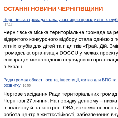
ОСТАННІ НОВИНИ ЧЕРНІГІВЩИНИ
Чернігівська громада стала учасницею проєкту літніх клуб
17:17
Чернігівська міська територіальна громада за 
відкритого конкурсного відбору стала однією з
літніх клубів для дітей та підлітків «Грай. Дій. З
громадська організація DOCCU у межах проєкту 
співпраці з міжнародною неурядовою організаціє
в Україні.
Рада громад області: освіта, інвестиції, житло для ВПО та
розвитку
16:55
Чергове засідання Ради територіальних громад 
Чернігові 27 липня. На порядку денному – низка
в полі зору й на контролі ОВА, зокрема освоєння
робота центрів життєстійкості, забезпечення вн