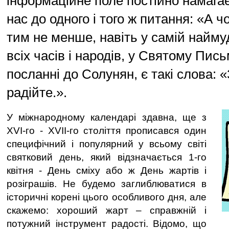
інформаційне поле постійно намага
нас до одного і того ж питання: «А ч
тим не менше, навіть у самій найму
всіх часів і народів, у Святому Пис
посланні до Солунян, є такі слова: 
радійте.».
У міжнародному календарі здавна, ще з
XVI-го - XVII-го століття прописався один
специфічний і популярний у всьому світі
святковий день, який відзначається 1-го
квітня - День сміху або ж День жартів і
розіграшів. Не будемо заглиблюватися в
історичні корені цього особливого дня, але
скажемо: хороший жарт – справжній і
потужний інструмент радості. Відомо, що