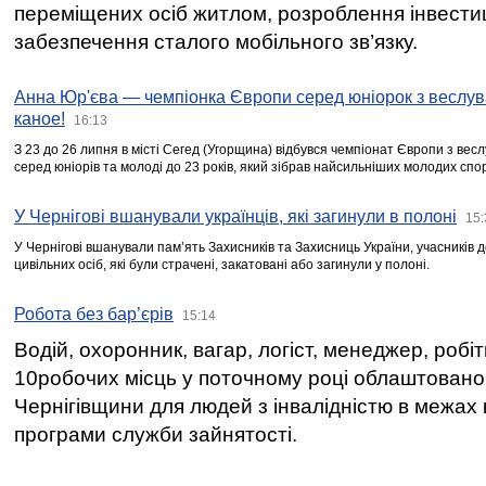
переміщених осіб житлом, розроблення інвестиц
забезпечення сталого мобільного зв’язку.
Анна Юр'єва — чемпіонка Європи серед юніорок з веслув
каное!
16:13
З 23 до 26 липня в місті Сегед (Угорщина) відбувся чемпіонат Європи з вес
серед юніорів та молоді до 23 років, який зібрав найсильніших молодих спо
У Чернігові вшанували українців, які загинули в полоні
15:
У Чернігові вшанували пам’ять Захисників та Захисниць України, учасників
цивільних осіб, які були страчені, закатовані або загинули у полоні.
Робота без бар’єрів
15:14
Водій, охоронник, вагар, логіст, менеджер, робі
10робочих місць у поточному році облаштован
Чернігівщини для людей з інвалідністю в межах
програми служби зайнятості.