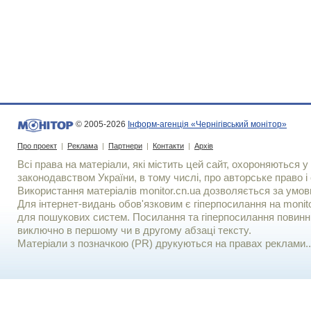
© 2005-2026
Інформ-агенція «Чернігівський монітор»
Про проект
|
Реклама
|
Партнери
|
Контакти
|
Архів
Всі права на матеріали, які містить цей сайт, охороняються у 
законодавством України, в тому числі, про авторське право і 
Використання матерiалiв monitor.cn.ua дозволяється за умов
Для iнтернет-видань обов'язковим є гiперпосилання на monito
для пошукових систем. Посилання та гіперпосилання повинні
виключно в першому чи в другому абзаці тексту.
Матеріали з позначкою (PR) друкуються на правах реклами..