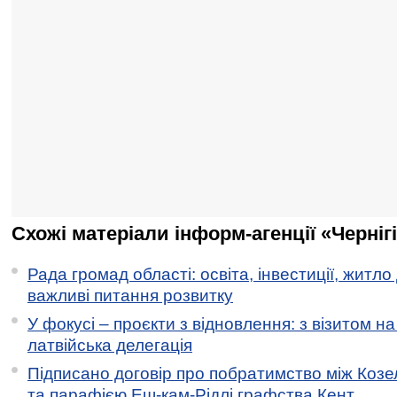
Схожі матеріали інформ-агенції «Черніг
Рада громад області: освіта, інвестиції, житло
важливі питання розвитку
У фокусі – проєкти з відновлення: з візитом на
латвійська делегація
Підписано договір про побратимство між Коз
та парафією Еш-кам-Рідлі графства Кент