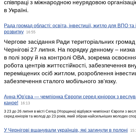
співпраці з міжнародною неурядовою організаціє
в Україні.
Рада громад області: освіта, інвестиції, житло для ВПО та
розвитку
16:55
Чергове засідання Ради територіальних громад 
Чернігові 27 липня. На порядку денному – низка
в полі зору й на контролі ОВА, зокрема освоєння
робота центрів життєстійкості, забезпечення вн
переміщених осіб житлом, розроблення інвестиц
забезпечення сталого мобільного зв’язку.
Анна Юр'єва — чемпіонка Європи серед юніорок з веслув
каное!
16:13
З 23 до 26 липня в місті Сегед (Угорщина) відбувся чемпіонат Європи з вес
серед юніорів та молоді до 23 років, який зібрав найсильніших молодих спо
У Чернігові вшанували українців, які загинули в полоні
15: