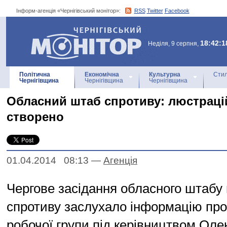
Інформ-агенція «Чернігівський монітор»:
RSS
Twitter
Facebook
Інформ-агенція
«Чернігівський монітор»
18:42:1
Неділя, 9 серпня,
Політична
Економічна
Культурна
Стил
Чернігівщина
Чернігівщина
Чернігівщина
Обласний штаб спротиву: люстраці
створено
01.04.2014 08:13
—
Агенцiя
Чергове засідання обласного штабу
спротиву заслухало інформацію про
робочої групи під керівництвом Оле