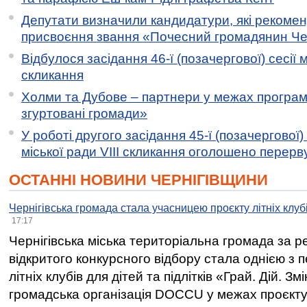
Депутати визначили кандидатури, які рекоме
присвоєння звання «Почесний громадянин Черн
Відбулося засідання 46-ї (позачергової) сесії м
скликання
Холми та Дубове – партнери у межах програми
згуртовані громади»
У роботі другого засідання 45-ї (позачергової) 
міської ради VIII скликання оголошено перерв
ОСТАННІ НОВИНИ ЧЕРНІГІВЩИНИ
Чернігівська громада стала учасницею проєкту літніх клуб
17:17
Чернігівська міська територіальна громада за 
відкритого конкурсного відбору стала однією з
літніх клубів для дітей та підлітків «Грай. Дій. З
громадська організація DOCCU у межах проєкту 