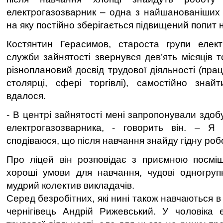
електрогазозварник – одна з найшанованіших 
на яку постійно зберігається підвищений попит н
Костянтин Герасимов, староста групи електр
служби зайнятості звернувся дев’ять місяців 
різноплановий досвід трудової діяльності (пра
столярці, сфері торгівлі), самостійно зна
вдалося.
- В центрі зайнятості мені запропонували здо
електрогазозварника, - говорить він. – Я п
сподіваюся, що після навчання знайду гідну роб
Про ліцей він розповідає з приємною посмі
хороші умови для навчання, чудові одногруп
мудрий колектив викладачів.
Серед безробітних, які нині також навчаються в 
чернігівець Андрій Рижевський. У чоловіка 