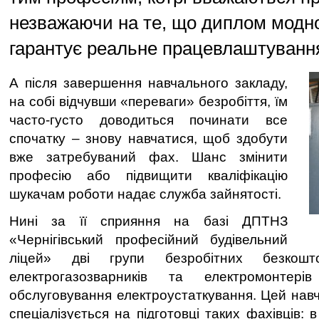
незважаючи на те, що диплом модно
гарантує реальне працевлаштуванн
А після завершення навчального закладу,
на собі відчувши «переваги» безробіття, їм
часто-густо доводиться починати все
спочатку – знову навчатися, щоб здобути
вже затребуваний фах. Шанс змінити
професію або підвищити кваліфікацію
шукачам роботи надає служба зайнятості.
Нині за її сприяння на базі ДПТНЗ
«Чернігівський професійний будівельний
ліцей» дві групи безробітних безкош
електрогазозварників та електромонте
обслуговування електроустаткування. Цей нав
спеціалізується на підготовці таких фахівців: 