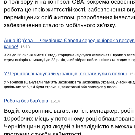
в полі зору й на контролі ОВА, зокрема освоєння
робота центрів життєстійкості, забезпечення вн
переміщених осіб житлом, розроблення інвестиц
забезпечення сталого мобільного зв’язку.
Анна Юр'єва — чемпіонка Європи серед юніорок з веслув
каное!
16:13
З 23 до 26 липня в місті Сегед (Угорщина) відбувся чемпіонат Європи з вес
серед юніорів та молоді до 23 років, який зібрав найсильніших молодих спо
У Чернігові вшанували українців, які загинули в полоні
15:
У Чернігові вшанували пам’ять Захисників та Захисниць України, учасників
цивільних осіб, які були страчені, закатовані або загинули у полоні.
Робота без бар’єрів
15:14
Водій, охоронник, вагар, логіст, менеджер, робі
10робочих місць у поточному році облаштован
Чернігівщини для людей з інвалідністю в межах
програми служби зайнятості.