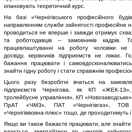
опановують теоретичний курс.
На базі «Чернігівського професійного буді
направленням служби зайнятості професійне н
проводиться не вперше і завжди отримує схвал
та роботодавців – замовників кадрів. 
працевлаштуванні на роботу чоловіки не 
досвіду, керівників підприємств не лякає. 
бажання працювати і самовдосконалюватись
знайти гідну роботу і стати справжнім професіо
Цього разу безробітні вчаться на замовл
підприємств Чернігова, як КП «ЖЕК-13»,
тролейбусне управління», КП «Новозаводське»,
ПрАТ «ЧМЗ», ПАТ «Чернігівгаз», ТО
«Чернігіввовна-плюс» тощо, де проходитимуть і
Якщо ви також бажаєте працювати, але знайти
вдається, звертайтеся до центрів зайнятос