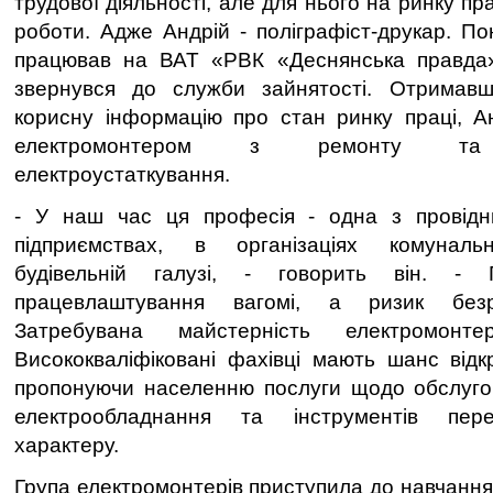
трудової діяльності, але для нього на ринку пр
роботи. Адже Андрій - поліграфіст-друкар. По
працював на ВАТ «РВК «Деснянська правда»
звернувся до служби зайнятості. Отримав
корисну інформацію про стан ринку праці, А
електромонтером з ремонту та о
електроустаткування.
- У наш час ця професія - одна з провід
підприємствах, в організаціях комунальн
будівельній галузі, - говорить він. -
працевлаштування вагомі, а ризик безр
Затребувана майстерність електромонт
Висококваліфіковані фахівці мають шанс відк
пропонуючи населенню послуги щодо обслуго
електрообладнання та інструментів пер
характеру.
Група електромонтерів приступила до навчання