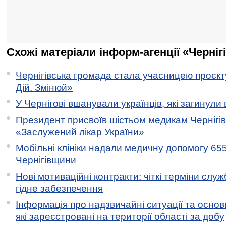
Схожі матеріали інформ-агенції «Черніг
Чернігівська громада стала учасницею проєкту 
Дій. Змінюй»
У Чернігові вшанували українців, які загинули 
Президент присвоїв шістьом медикам Чернігі
«Заслужений лікар України»
Мобільні клініки надали медичну допомогу 65
Чернігівщини
Нові мотиваційні контракти: чіткі терміни служ
гідне забезпечення
Інформація про надзвичайні ситуації та основн
які зареєстровані на території області за добу