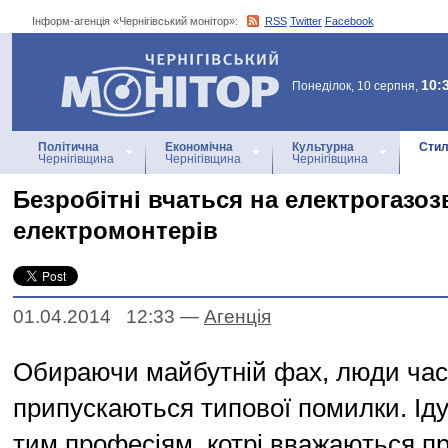
Інформ-агенція «Чернігівський монітор»:
RSS
Twitter
Facebook
Інформ-агенція
«Чернігівський монітор»
10:
Понеділок, 10 серпня,
Політична
Економічна
Культурна
Стил
Чернігівщина
Чернігівщина
Чернігівщина
Безробітні вчаться на електрогазоз
електромонтерів
01.04.2014 12:33
—
Агенцiя
Обираючи майбутній фах, люди час
припускаються типової помилки. Ід
тим професіям, котрі вважаютьcя п