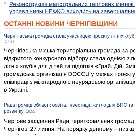
Реконструкція магістральних теплових мереж у
управлінням НЕФКО виходить на завершальн
ОСТАННІ НОВИНИ ЧЕРНІГІВЩИНИ
Чернігівська громада стала учасницею проєкту літніх клуб
17:17
Чернігівська міська територіальна громада за 
відкритого конкурсного відбору стала однією з
літніх клубів для дітей та підлітків «Грай. Дій. З
громадська організація DOCCU у межах проєкту 
співпраці з міжнародною неурядовою організаціє
в Україні.
Рада громад області: освіта, інвестиції, житло для ВПО та
розвитку
16:55
Чергове засідання Ради територіальних громад 
Чернігові 27 липня. На порядку денному – низка