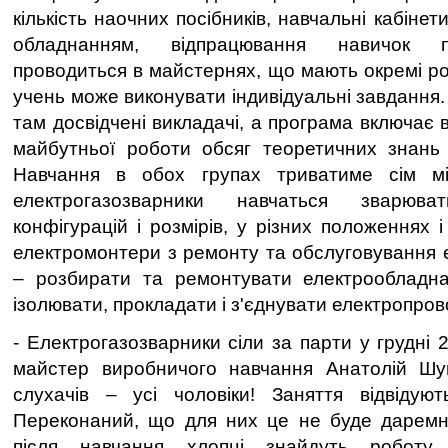
кількість наочних посібників, навчальні кабіне
обладнанням, відпрацювання навичок п
проводиться в майстернях, що мають окремі ро
учень може виконувати індивідуальні завдання.
там досвідчені викладачі, а програма включає 
майбутньої роботи обсяг теоретичних знань 
Навчання в обох групах триватиме сім мі
електрогазозварники навчаться зварюва
конфігурацій і розмірів, у різних положеннях 
електромонтери з ремонту та обслуговування 
– розбирати та ремонтувати електрообладнан
ізолювати, прокладати і з'єднувати електропров
- Електрогазозварники сіли за парти у грудні 2
майстер виробничого навчання Анатолій Шу
слухачів – усі чоловіки! Заняття відвідуют
Переконаний, що для них це не буде даремно
після навчання хлопці знайдуть робот