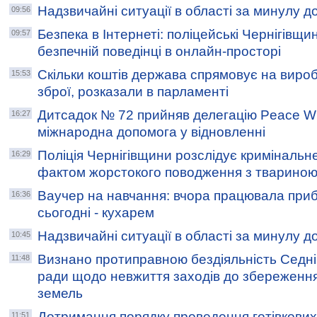
Надзвичайні ситуації в області за минулу д
09:56
Безпека в Інтернеті: поліцейські Чернігівщи
09:57
безпечній поведінці в онлайн-просторі
Скільки коштів держава спрямовує на вироб
15:53
зброї, розказали в парламенті
Дитсадок № 72 прийняв делегацію Peace W
16:27
міжнародна допомога у відновленні
Поліція Чернігівщини розслідує кримінальн
16:29
фактом жорстокого поводження з твариною
Ваучер на навчання: вчора працювала при
16:36
сьогодні - кухарем
Надзвичайні ситуації в області за минулу д
10:45
Визнано протиправною бездіяльність Седні
11:48
ради щодо невжиття заходів до збереженн
земель
Дотримання порядку проведення готівкових
11:51