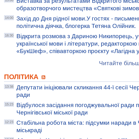
Виставка за результатами Відкритого міськ
15:00
образотворчого мистецтва «Святкові зимов
Захід до Дня рідної мови.У гостях - письмен
14:00
політична діячка, блогерка Тетяна Олійник.
Відкрита розмова з Дариною Никипорець, 
16:30
української мови і літератури, редакторко
«БукШеф», співавторкою проєкту «Лагідна у
Читайте більш
ПОЛІТИКА
Депутати ініціювали скликання 44-ї сесії Чер
13:38
ради
Відбулося засідання погоджувальної ради 
15:23
Чернігівської міської ради
Стабільна робота міста: підсумки наради в Ч
12:23
міськраді