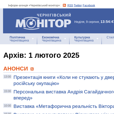
Інформ-агенція «Чернігівський монітор»:
RSS
Twitter
Facebook
Інформ-агенція
«Чернігівський монітор»
13:54:4
Неділя, 9 серпня,
Політична
Економічна
Культурна
Стил
Чернігівщина
Чернігівщина
Чернігівщина
Архiв: 1 лютого 2025
АНОНСИ
Презентація книги «Коли не стукають у двері
13:00
російську окупацію»
Персональна виставка Андрія Сагайдачно
15:00
вперед»
Виставка «Метафорична реальність Віктор
10:00