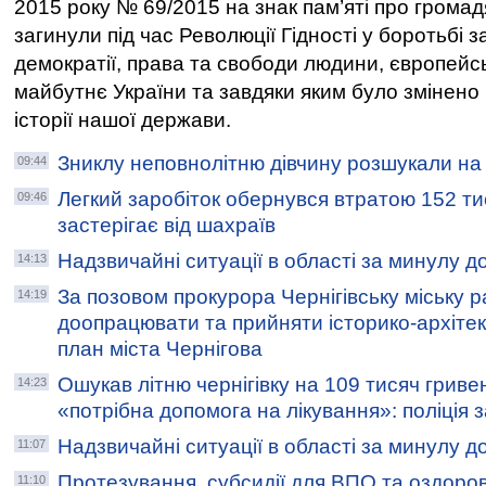
2015 року № 69/2015 на знак пам’яті про громадя
загинули під час Революції Гідності у боротьбі з
демократії, права та свободи людини, європейс
майбутнє України та завдяки яким було змінено 
історії нашої держави.
Зниклу неповнолітню дівчину розшукали н
09:44
Легкий заробіток обернувся втратою 152 тис
09:46
застерігає від шахраїв
Надзвичайні ситуації в області за минулу д
14:13
За позовом прокурора Чернігівську міську р
14:19
доопрацювати та прийняти історико-архіте
план міста Чернігова
Ошукав літню чернігівку на 109 тисяч грив
14:23
«потрібна допомога на лікування»: поліція
Надзвичайні ситуації в області за минулу д
11:07
Протезування, субсидії для ВПО та оздоров
11:10