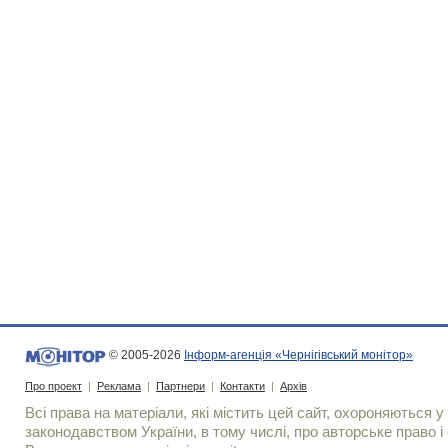
© 2005-2026
Інформ-агенція «Чернігівський монітор»
Про проект
|
Реклама
|
Партнери
|
Контакти
|
Архів
Всі права на матеріали, які містить цей сайт, охороняються у 
законодавством України, в тому числі, про авторське право і 