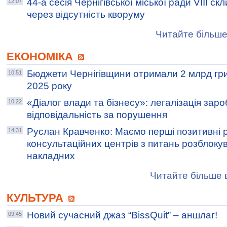
44-а сесія Чернігівської міської ради VIII с
12:07
через відсутність кворуму
Читайте більше
ЕКОНОМІКА
Бюджети Чернігівщини отримали 2 млрд грив
10:51
2025 року
«Діалог влади та бізнесу»: легалізація заро
10:22
відповідальність за порушення
Руслан Кравченко: Маємо перші позитивні 
14:31
консультаційних центрів з питань розблоку
накладних
Читайте більше в
КУЛЬТУРА
Новий сучасний джаз “BissQuit” – аншлаг!
09:45