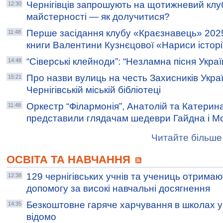
Чернігівців запрошують на щотижневий клу
12:30
майстерності — як долучитися?
Перше засідання клубу «Краєзнавець» 2025
11:48
книги Валентини Кузнєцової «Нариси історі
“Сіверські клейноди”: “Незламна пісня Украї
14:48
Про назви вулиць на честь Захисників Украї
15:21
Чернігівській міській бібліотеці
Оркестр “Філармонія”, Анатолій та Катери
11:48
представили глядачам шедеври Гайдна і М
Читайте більше 
ОСВІТА ТА НАВЧАННЯ
129 чернiгiвських учнiв та учениць отрима
12:38
допомогу за високі навчальні досягнення
Безкоштовне гаряче харчування в школах у
14:35
відомо