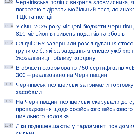
Чернігівська поліція викрила зловмисника, 
11:50
погрозою підірвати мобільний пост, де зна
ТЦК та поліції
У січні 2025 року місцеві бюджети Чернігі
12:10
810 мільйонів гривень податків та зборів
Слідчі СБУ завершили розслідування стосо
12:12
групи осіб, які за завданням спецслужб рф 
Укрзалізниці поблизу кордону
В області сформовано 750 сертифікатів «єВ
12:14
300 – реалізовано на Чернігівщині
Чернігівські поліцейські затримали торговк
09:31
засобами
На Чернігівщині поліцейські скерували до с
09:51
провадження щодо російського військового 
цивільного чоловіка
Ліки подешевшають: у парламенті повідомил
10:47
скільки