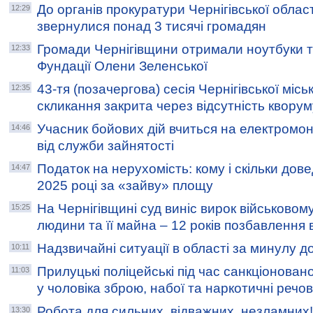
До органів прокуратури Чернігівської област
12:29
звернулися понад 3 тисячі громадян
Громади Чернігівщини отримали ноутбуки та
12:33
Фундації Олени Зеленської
43-тя (позачергова) сесія Чернігівської міськ
12:35
скликання закрита через відсутність кворум
Учасник бойових дій вчиться на електромо
14:46
від служби зайнятості
Податок на нерухомість: кому і скільки дов
14:47
2025 році за «зайву» площу
На Чернігівщині суд виніс вирок військово
15:25
людини та її майна – 12 років позбавлення 
Надзвичайні ситуації в області за минулу д
10:11
Прилуцькі поліцейські під час санкціонова
11:03
у чоловіка зброю, набої та наркотичні речо
Робота для сильних, відважних, незламних!
13:30