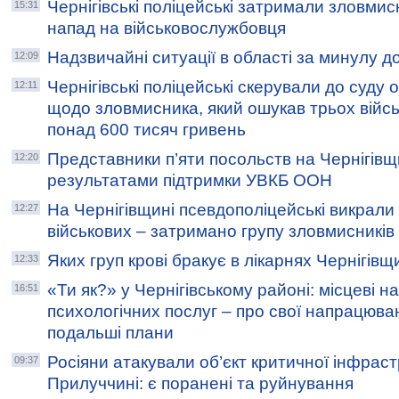
Чернігівські поліцейські затримали зловмисн
15:31
напад на військовослужбовця
Надзвичайні ситуації в області за минулу д
12:09
Чернігівські поліцейські скерували до суду
12:11
щодо зловмисника, який ошукав трьох війс
понад 600 тисяч гривень
Представники п’яти посольств на Чернігівщ
12:20
результатами підтримки УВКБ ООН
На Чернігівщині псевдополіцейські викрали
12:27
військових – затримано групу зловмисників
Яких груп крові бракує в лікарнях Чернігів
12:33
«Ти як?» у Чернігівському районі: місцеві н
16:51
психологічних послуг – про свої напрацюван
подальші плани
Росіяни атакували об’єкт критичної інфрас
09:37
Прилуччині: є поранені та руйнування