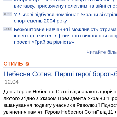
виставку, присвячену полеглим на війні сп
У Львові відбувся чемпіонат України зі стрі
09:48
спортсменів 2004 року
Безкоштовне навчання і можливість отрим
15:56
інвентар: вчителів фізичного виховання зап
проєкті «Грай за рівність»
Читайте біль
СТИЛЬ
Небесна Сотня: Перші герої бороть
12:04
День Героїв Небесної Сотні відзначають щорічн
лютого згідно з Указом Президента України “Пр
вшанування подвигу учасників Революції Гідност
увічнення пам’яті Героїв Небесної Сотні” від 11 