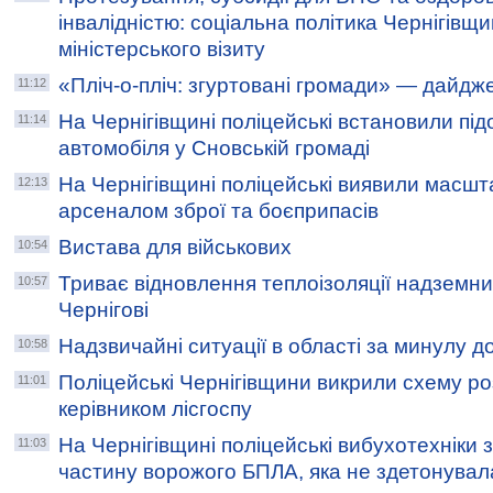
інвалідністю: соціальна політика Чернігівщи
міністерського візиту
«Пліч-о-пліч: згуртовані громади» — дайдж
11:12
На Чернігівщині поліцейські встановили під
11:14
автомобіля у Сновській громаді
На Чернігівщині поліцейські виявили масшт
12:13
арсеналом зброї та боєприпасів
Вистава для військових
10:54
Триває відновлення теплоізоляції надземни
10:57
Чернігові
Надзвичайні ситуації в області за минулу д
10:58
Поліцейські Чернігівщини викрили схему ро
11:01
керівником лісгоспу
На Чернігівщині поліцейські вибухотехніки
11:03
частину ворожого БПЛА, яка не здетонувал