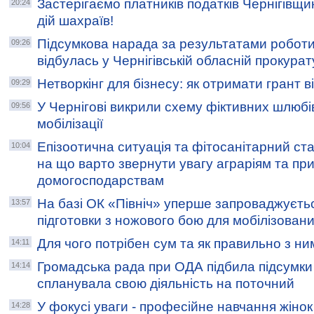
Застерігаємо платників податків Чернігівщ
20:24
дій шахраїв!
Підсумкова нарада за результатами роботи
09:26
відбулась у Чернігівській обласній прокурат
Нетворкінг для бізнесу: як отримати грант 
09:29
У Чернігові викрили схему фіктивних шлюбі
09:56
мобілізації
Епізоотична ситуація та фітосанітарний ста
10:04
на що варто звернути увагу аграріям та пр
домогосподарствам
На базі ОК «Північ» уперше запроваджуєть
13:57
підготовки з ножового бою для мобілізован
Для чого потрібен сум та як правильно з ни
14:11
Громадська рада при ОДА підбила підсумки
14:14
спланувала свою діяльність на поточний
У фокусі уваги - професійне навчання жіно
14:28