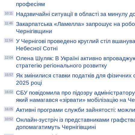
професіям
Надзвичайні ситуації в області за минулу д
10:11
Закарпатська «Ламелла» запрошує на робо
11:46
Чернігівщини
У Чернігові проведено круглий стіл вшанува
11:54
Небесної Сотні
Олена Шуляк: В Україні активно впроваджу
12:04
стратегію регіонального розвитку
Як змінилися ставки податків для фізичних о
15:57
2025 році
СБУ повідомила про підозру адміністратору
16:02
який намагався «зірвати» мобілізацію на Че
Активні програми служби зайнятості: можли
16:05
Онлайн-зустріч із представниками графства
10:52
допомагатимуть Чернігівщині