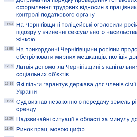
оформлення трудових відносин з працівник
контролі податкового органу
На Чернігівщині поліцейські оголосили рос
11:53
підозру у вчиненні сексуального насильств
жінкою
На прикордонні Чернігівщини росіяни прод
11:55
обстрілювати мирних мешканців: поліція до
Латвія допомогла Чернігівщині з капітальн
12:39
соціальних об’єктів
Які пільги гарантує держава для членів сімʼ
13:19
України
Суд визнав незаконною передачу земель рі
11:23
оренду
Надзвичайні ситуації в області за минулу д
11:26
Ринок праці мовою цифр
11:45