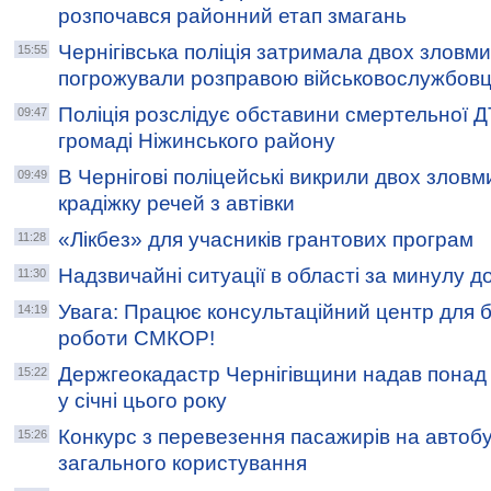
розпочався районний етап змагань
Чернігівська поліція затримала двох зловмис
15:55
погрожували розправою військовослужбов
Поліція розслідує обставини смертельної Д
09:47
громаді Ніжинського району
В Чернігові поліцейські викрили двох зловми
09:49
крадіжку речей з автівки
«Лікбез» для учасників грантових програм
11:28
Надзвичайні ситуації в області за минулу д
11:30
Увага: Працює консультаційний центр для б
14:19
роботи СМКОР!
Держгеокадастр Чернігівщини надав понад 5
15:22
у січні цього року
Конкурс з перевезення пасажирів на авто
15:26
загального користування