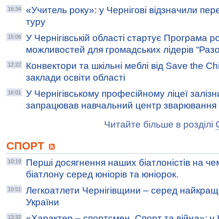
«Учитель року»: у Чернігові відзначили пе
16:34
туру
У Чернігівській області стартує Програма 
15:06
можливостей для громадських лідерів “Ра
Конвектори та шкільні меблі від Save the Ch
12:22
заклади освіти області
У Чернігівському професійному ліцеї заліз
16:01
запрацював навчальний центр зварювання
Читайте більше в розділі
СПОРТ
Перші досягнення наших біатлоністів на чем
10:19
біатлону серед юніорів та юніорок.
Легкоатлети Чернігівщини – серед найкращ
10:51
України
«Характер – спортсмен. Спорт та війна»: у 
13:32