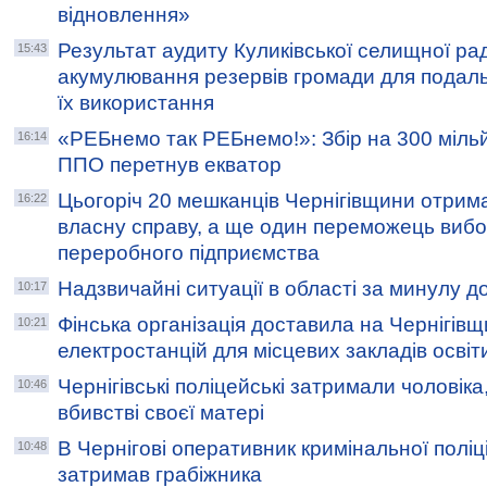
відновлення»
Результат аудиту Куликівської селищної рад
15:43
акумулювання резервів громади для подал
їх використання
«РЕБнемо так РЕБнемо!»: Збір на 300 міль
16:14
ППО перетнув екватор
Цьогоріч 20 мешканців Чернігівщини отрим
16:22
власну справу, а ще один переможець вибо
переробного підприємства
Надзвичайні ситуації в області за минулу д
10:17
Фінська організація доставила на Чернігівщ
10:21
електростанцій для місцевих закладів освіт
Чернігівські поліцейські затримали чоловіка
10:46
вбивстві своєї матері
В Чернігові оперативник кримінальної поліц
10:48
затримав грабіжника