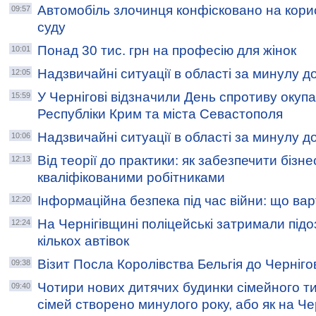
Автомобіль злочинця конфісковано на кори
09:57
суду
Понад 30 тис. грн на професію для жінок
10:01
Надзвичайні ситуації в області за минулу д
12:05
У Чернігові відзначили День спротиву окупа
15:59
Республіки Крим та міста Севастополя
Надзвичайні ситуації в області за минулу д
10:06
Від теорії до практики: як забезпечити бізне
12:13
кваліфікованими робітниками
Інформаційна безпека під час війни: що вар
12:20
На Чернігівщині поліцейські затримали підо
12:24
кількох автівок
Візит Посла Королівства Бельгія до Черніго
09:38
Чотири нових дитячих будинки сімейного т
09:40
сімей створено минулого року, або як на Ч