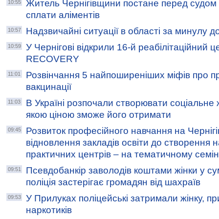
Житель Чернігівщини постане перед судом 
10:55
сплати аліментів
Надзвичайні ситуації в області за минулу д
10:57
У Чернігові відкрили 16-й реабілітаційний 
10:59
RECOVERY
Розвінчання 5 найпоширеніших міфів про п
11:01
вакцинації
В Україні розпочали створювати соціальне ж
11:03
якою ціною зможе його отримати
Розвиток професійного навчання на Чернігів
09:45
відновлення закладів освіти до створення 
практичних центрів – на тематичному семін
Псевдобанкір заволодів коштами жінки у сум
09:51
поліція застерігає громадян від шахраїв
У Прилуках поліцейські затримали жінку, пр
09:53
наркотиків