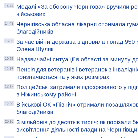
Медалі «За оборону Чернігова» вручили р
14:44
військових
Чернігівська обласна лікарня отримала гум
14:49
благодійників
За час війни держава відновила понад 950 
16:03
Олена Шуляк
Надзвичайні ситуації в області за минулу д
10:25
Пенсія для ветеранів і ветеранок з інвалідні
12:16
призначається та у яких розмірах
Поліцейські затримали підозрюваного у під
12:17
в Ніжинському районі
Військові ОК «Північ» отримали позашляхов
12:20
благодійників
З мільйонів до десятків тисяч: як порізали 
20:16
висвітлення діяльності влади на Чернігівщ