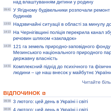
над влаштуванням дитини у родину
У Ягідному будівельники розпочали ремонт
09:41
будинків
Надзвичайні ситуації в області за минулу д
13:53
На Чернігівщині поліція перекрила канал з
14:13
речовин шляхом «закладок»
121 га земель природно-заповідного фонду
14:29
Мезинського національного природного пар
державну власність
Комплексний підхід до психічного та фізичн
14:31
людини – це наш внесок у майбутнє Україн
Читайте біль
ВІДПОЧИНОК
3 лютого: цей день в Україні і світі
09:39
4 лютого: цей день в Україні і світі
08:06