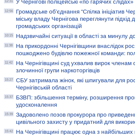
У Чернігові поліцейські «по гарячих слідах
12:31
Громадське об'єднання “Спілка ініціатив Че
12:56
міську владу Чернігова переглянути підхід
громадських організацій
Надзвичайні ситуації в області за минулу д
10:15
На прикордонні Чернігівщини внаслідок рос
11:38
пошкоджено будівлю пожежної команди: полі
На Чернігівщині суд ухвалив вирок членам 
11:42
злочинної групи наркоторгівців
СБУ затримала жінок, які шпигували для ро
15:27
Чернігівській області
БЗВП: збільшення терміну, розширення про
15:37
удосконалення
Задоволено позов прокурора про приведен
15:39
цивільного захисту у придатний для викори
На Чернігівщині працює одна з найбільших 
15:42