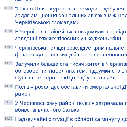
"Пліч-о-Пліч: згуртовані громади": відбувся
11:33
задля зміцнення соціальних зв’язків між По
Чернігівською громадами
В Чернігові поліцейські повідомили про підо
11:45
завданні тяжких тілесних ушкоджень жінці
Чернігівська поліція розслідує кримінальне
12:29
фактом хуліганських дій стосовно неповнол
Залучили більше ста тисяч жителів Чернігі
13:43
обговорення наболілих тем: підсумки спільн
Суспільне Чернігів «Що відбувається?»
Поліція розслідує обставини смертельної Д
14:04
районі
У Чернігівському районі поліція затримала 
09:56
вбивстві власного батька
Надзвичайні ситуації в області за минулу д
10:08