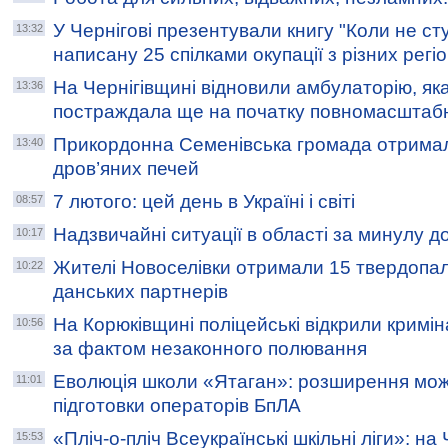
У Чернігові презентували книгу "Коли не сту
13:32
написану 25 спілками окупації з різних регіо
На Чернігівщині відновили амбулаторію, як
13:36
постраждала ще на початку повномасштабн
Прикордонна Семенівська громада отрима
13:40
дров’яних печей
7 лютого: цей день в Україні і світі
08:57
Надзвичайні ситуації в області за минулу д
10:17
Жителі Новоселівки отримали 15 твердопали
10:22
данських партнерів
На Корюківщині поліцейські відкрили крим
10:56
за фактом незаконного полювання
Еволюція школи «Ятаган»: розширення мо
11:01
підготовки операторів БпЛА
«Пліч-о-пліч Всеукраїнські шкільні ліги»: на
15:53