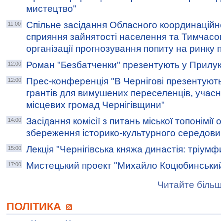
мистецтво"
Спільне засідання Обласного координаційн
11:00
сприяння зайнятості населення та Тимчасов
організації прогнозування попиту на ринку 
Роман "Безбатченки" презентують у Прилу
12:00
Прес-конференція "В Чернігові презентуют
12:00
грантів для вимушених переселенців, учасн
місцевих громад Чернігівщини"
Засідання комісії з питань міської топонімії
14:00
збереження історико-культурного середови
Лекція "Чернігівська княжа династія: тріумф
15:00
Мистецький проект "Михайло Коцюбинський. 
17:00
Читайте більш
ПОЛІТИКА