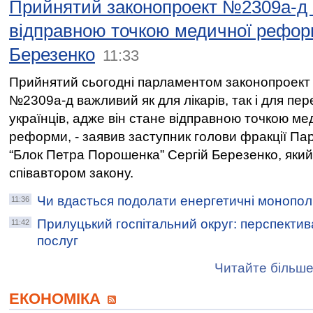
Прийнятий законопроект №2309а-д 
відправною точкою медичної рефор
Березенко
11:33
Прийнятий сьогодні парламентом законопроект
№2309а-д важливий як для лікарів, так і для пер
українців, адже він стане відправною точкою ме
реформи, - заявив заступник голови фракції Пар
“Блок Петра Порошенка” Сергій Березенко, який
співавтором закону.
Чи вдасться подолати енергетичні монополі
11:36
Прилуцький госпітальний округ: перспектив
11:42
послуг
Читайте більше
ЕКОНОМІКА