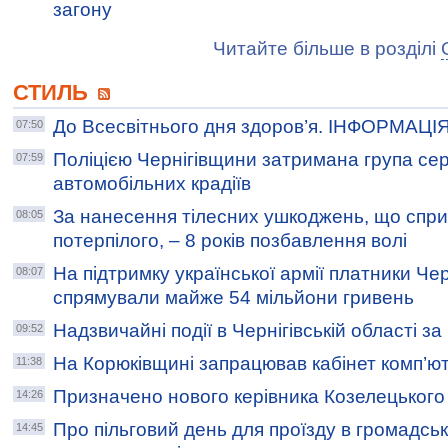
загону
Читайте більше в розділі
СТИЛЬ
До Всесвітнього дня здоров’я. ІНФОРМАЦІ
07:50
Поліцією Чернігівщини затримана група се
07:59
автомобільних крадіїв
За нанесення тілесних ушкоджень, що спр
08:05
потерпілого, – 8 років позбавлення волі
На підтримку української армії платники Че
08:07
спрямували майже 54 мільйони гривень
Надзвичайні події в Чернігівській області з
09:52
На Корюківщині запрацював кабінет комп’ют
11:38
Призначено нового керівника Козелецького в
14:26
Про пільговий день для проїзду в громадсь
14:45