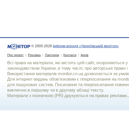
© 2005-2026
Інформ-агенція «Чернігівський монітор»
Про проект
|
Реклама
|
Партнери
|
Контакти
|
Архів
Всі права на матеріали, які містить цей сайт, охороняються у 
законодавством України, в тому числі, про авторське право і 
Використання матерiалiв monitor.cn.ua дозволяється за умов
Для iнтернет-видань обов'язковим є гiперпосилання на monito
для пошукових систем. Посилання та гіперпосилання повинні
виключно в першому чи в другому абзаці тексту.
Матеріали з позначкою (PR) друкуються на правах реклами..