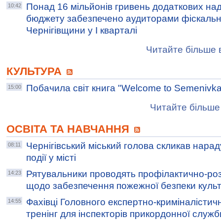
Понад 16 мільйонів гривень додаткових на
10:42
бюджету забезпечено аудиторами фіскальн
Чернігівщини у І кварталі
Читайте більше в
КУЛЬТУРА
Побачила світ книга "Welcome to Semenivka
15:00
Читайте більше 
ОСВІТА ТА НАВЧАННЯ
Чернігівський міський голова скликав нара
08:11
події у місті
Рятувальники проводять профілактично-роз
14:23
щодо забезпечення пожежної безпеки культ
Фахівці Головного експертно-криміналістич
14:55
тренінг для інспекторів прикордонної служб