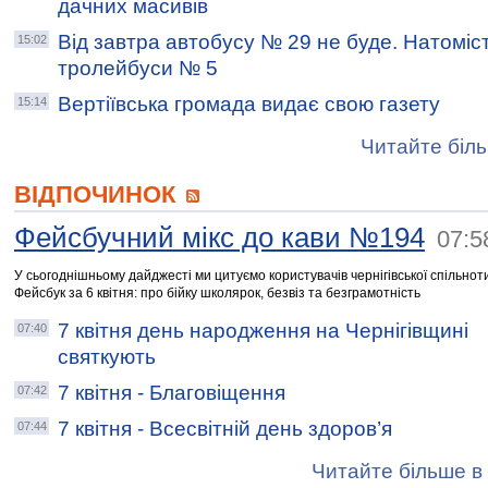
дачних масивів
Від завтра автобусу № 29 не буде. Натоміст
15:02
тролейбуси № 5
Вертіївська громада видає свою газету
15:14
Читайте біль
ВІДПОЧИНОК
Фейсбучний мікс до кави №194
07:5
У сьогоднішньому дайджесті ми цитуємо користувачів чернігівської спільнот
Фейсбук за 6 квітня: про бійку школярок, безвіз та безграмотність
7 квітня день народження на Чернігівщині
07:40
святкують
7 квітня - Благовіщення
07:42
7 квітня - Всесвітній день здоров’я
07:44
Читайте більше в 