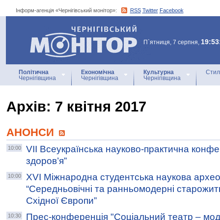
Інформ-агенція «Чернігівський монітор»:
RSS
Twitter
Facebook
Інформ-агенція
«Чернігівський монітор»
19:53
П`ятниця, 7 серпня,
Політична
Економічна
Культурна
Стил
Чернігівщина
Чернігівщина
Чернігівщина
Архiв: 7 квітня 2017
АНОНСИ
VІІ Всеукраїнська науково-практична конфе
10:00
здоров’я”
ХVІ Міжнародна студентська наукова архео
10:00
“Середньовічні та ранньомодерні старожит
Східної Європи”
Прес-конференція "Соціальний театр – мо
10:30