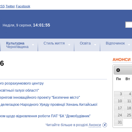
RSS
Twitter
Facebook
14:01:55
Неділя, 9 серпня,
Культурна
Стиль життя
Освіта
Відпочинок
Чернігівщина
АНОНСИ 
16
Пн
Вт
го розрахункового центру
вітньої галузі області"
3
4
рнігові інноваційного проекту "Безпечне місто"
10
11
з делегацією Народного Уряду провінції Хенань Китайської
17
18
24
25
ором щодо відновлення роботи ПАТ “БК “Домобудівник”
31
Читайте більше в розділі
Анонси