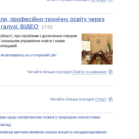
оли, професійно-технічну освіту через
галузі. ВІДЕО
17:03
 області, про проблеми і досягнення говорив
 начальник управління освіти і науки
нопацький.
, як впливають на оточуючий світ
Читайте більше в розділі
Освіта та навчання
Читайте більше в розділі
Спорт
ірку щодо профілактики пожеж у природних екосистемах
заклад
гівські митники виявили значну кількість незадекларованих