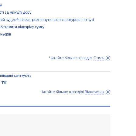
аж
сті за минулу добу
ий суд зобов’язав розглянути позов прокурора по суті
обстежити підозрілу сумку
ньєрів
Читайте більше в розділі
Стиль
гівщині святкують
"Пі"
Читайте більше в розділі
Відпочинок