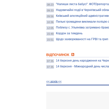
"Напиши листа бабусі". ФОТОрепорт
08:23
Надзвичайні події в Чернігівській обла
09:33
Київський апеляційний адміністративн
09:56
Пильні громадяни викликали поліцію 
10:36
Поблизу с. Ульянівка затримано брако
12:05
Кордон за тиждень
15:49
Щодо захворюваності на ГРВІ та грип
15:51
ВІДПОЧИНОК
14 березня день народження на Черні
07:35
14 березня - Міжнародний день числа 
07:35
<< архiв <<