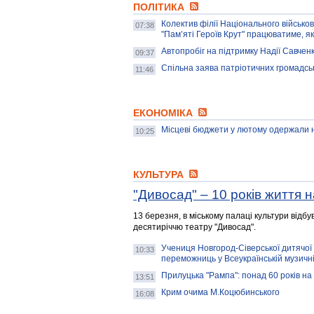
ПОЛІТИКА
Колектив філії Національного військ
07:38
"Пам’яті Героїв Крут" працюватиме, як
Автопробіг на підтримку Надії Савченк
09:37
Спільна заява патріотичних громадс
11:46
ЕКОНОМІКА
Місцеві бюджети у лютому одержали н
10:25
КУЛЬТУРА
"Дивосад" – 10 років життя н
13 березня, в міському палаці культури відб
десятиріччю театру "Дивосад".
Учениця Новгород-Сіверської дитячої
10:33
переможниць у Всеукраїнській музичній
Прилуцька "Рампа": понад 60 років на
13:51
Крим очима М.Коцюбинського
16:08