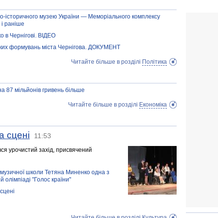
ово-історичного музею України — Меморіального комплексу
 і раніше
о в Чернігові. ВІДЕО
ьких формувань міста Чернігова. ДОКУМЕНТ
Читайте більше в розділі
Політика
а 87 мільйонів гривень більше
Читайте більше в розділі
Економіка
а сцені
11:53
увся урочистий захід, присвячений
 музичної школи Тетяна Миненко одна з
 олімпіаді "Голос країни"
 сцені
Читайте більше в розділі
Культура