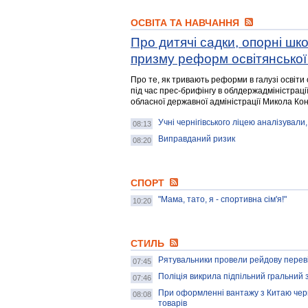
ОСВІТА ТА НАВЧАННЯ
Про дитячі садки, опорні шк
призму реформ освітянської 
Про те, як тривають реформи в галузі освіти
під час прес-брифінгу в облдержадміністрації
обласної державної адміністрації Микола Ко
Учні чернігівського ліцею аналізували
08:13
Виправданий ризик
08:20
СПОРТ
"Мама, тато, я - спортивна сім'я!"
10:20
СТИЛЬ
Рятувальники провели рейдову перев
07:45
Поліція викрила підпільний гральний 
07:46
При оформленні вантажу з Китаю черні
08:08
товарів