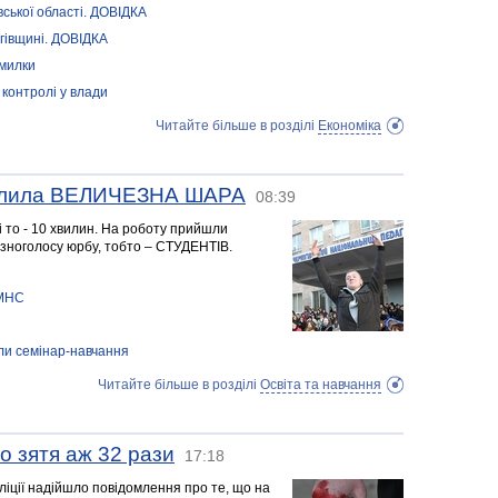
івської області. ДОВІДКА
ігівщині. ДОВІДКА
омилки
 контролі у влади
Читайте більше в розділі
Економіка
валила ВЕЛИЧЕЗНА ШАРА
08:39
і то - 10 хвилин. На роботу прийшли
різноголосу юрбу, тобто – СТУДЕНТІВ.
 МНС
ли семінар-навчання
Читайте більше в розділі
Освіта та навчання
 зятя аж 32 рази
17:18
іліції надійшло повідомлення про те, що на