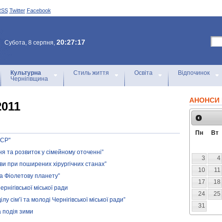
RSS
Twitter
Facebook
20:27:17
Субота, 8 серпня,
Культурна
Стиль життя
Освіта
Відпочинок
Чернігівщина
АНОНСИ 
2011
Пн
Вт
РСР"
я та розвиток у сімейному оточенні”
3
4
ви при поширених хірургічних станах”
10
11
а Фіолетову планету”
17
18
рнігівської міської ради
24
25
лу сім’ї та молоді Чернігівської міської ради”
31
а подія зими