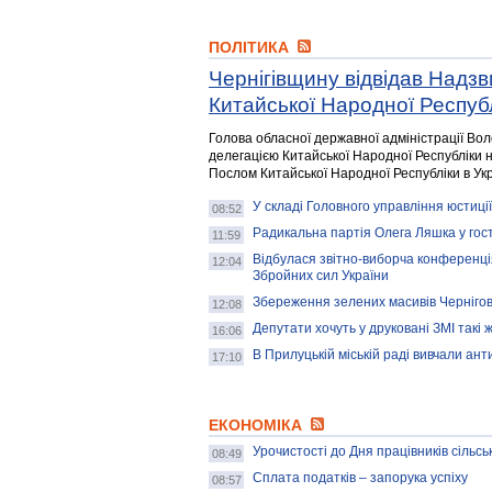
ПОЛІТИКА
Чернігівщину відвідав Надз
Китайської Народної Респуб
Голова обласної державної адміністрації Вол
делегацією Китайської Народної Республіки 
Послом Китайської Народної Республіки в Ук
У складі Головного управління юстиції 
08:52
Радикальна партія Олега Ляшка у гос
11:59
Відбулася звітно-виборча конференці
12:04
Збройних сил України
Збереження зелених масивів Черніго
12:08
Депутати хочуть у друковані ЗМІ такі 
16:06
В Прилуцькій міській раді вивчали ан
17:10
ЕКОНОМІКА
Урочистості до Дня працівників сільсь
08:49
Сплата податків – запорука успіху
08:57