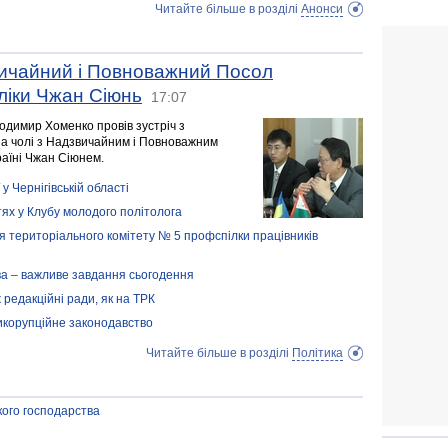
Читайте більше в розділі
Анонси
вичайний і Повноважний Посол
ліки Чжан Сіюнь
17:07
одимир Хоменко провів зустріч з
на чолі з Надзвичайним і Повноважним
раїні Чжан Сіюнем.
у Чернігівській області
тях у Клубу молодого політолога
я територіального комітету № 5 профспілки працівників
ва – важливе завдання сьогодення
ж редакційні ради, як на ТРК
тикорупційне законодавство
Читайте більше в розділі
Політика
кого господарства