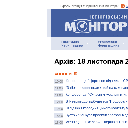
Інформ-агенція «Чернігівський монітор»:
Інформ-агенція
«Чернігівський монітор»
Політична
Економічна
Чернігівщина
Чернігівщина
Архiв: 18 листопада 
АНОНСИ
Конференція "Церковне підпілля в С
10:00
“Забезпечення прав дітей на вихованн
11:00
Конференція “Сучасні лікувальні впли
11:00
В Інтермеццо відбудеться “Подорож н
12:00
Засідання координаційного комітету Че
12:00
Зустріч “Конкурс проектів програм відді
16:00
Wedding deluxe show – перша світськ
16:00