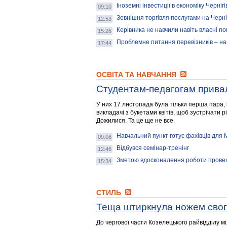
Іноземні інвестиції в економіку Черніг
09:10
Зовнішня торгівля послугами на Черн
12:53
Керівника не навчили навіть власні п
15:26
Проблемне питання перевізників – на
17:44
ОСВІТА ТА НАВЧАННЯ
Студентам-педагогам при
У них 17 листопада була тільки перша пара, 
викладачі з букетами квітів, щоб зустрічати 
Дожилися. Та це ще не все.
Навчальний пункт готує фахівців для
09:06
Відбувся семінар-тренінг
12:46
Зметою вдосконалення роботи прове
15:34
СТИЛЬ
Теща штиркнула ножем свого
До чергової части Козелецького райвідділу м