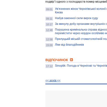
подвір’ї одного з господарств помер місцеви
Ув’язнених жінок Чернігівської колоні
09:01
Києва
Набув законної сили вирок суду
09:11
За минулу добу органами внутрішніх с
10:17
Порушена кримінальна справа відносн
12:48
перемістити через кордон особливо 
Прилуцькій міській стоматологічній пол
12:58
Ліки від благодійників
15:00
ВІДПОЧИНОК
Sinoptik: Погода в Чернігові та Чернігі
17:12
<< архiв <<