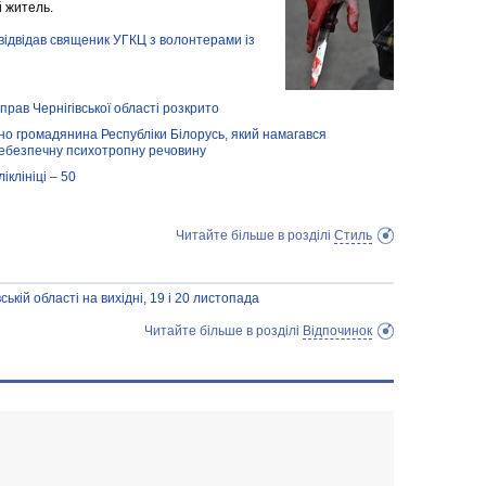
й житель.
ї відвідав священик УГКЦ з волонтерами із
прав Чернігівської області розкрито
о громадянина Республіки Білорусь, який намагався
небезпечну психотропну речовину
іклініці – 50
Читайте більше в розділі
Стиль
вській області на вихідні, 19 і 20 листопада
Читайте більше в розділі
Відпочинок