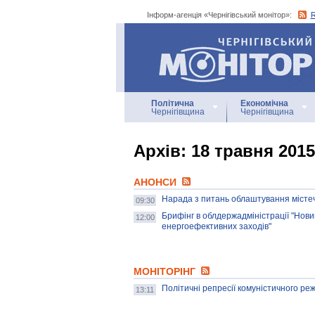
Інформ-агенція «Чернігівський монітор»:
Інформ-агенція
«Чернігівський монітор»
Політична
Економічна
Чернігівщина
Чернігівщина
Архiв: 18 травня 2015
АНОНСИ
Нарада з питань облаштування містечк
09:30
Брифінг в облдержадміністрації "Но
12:00
енергоефективних заходів"
МОНІТОРІНГ
Політичні репресії комуністичного ре
13:11