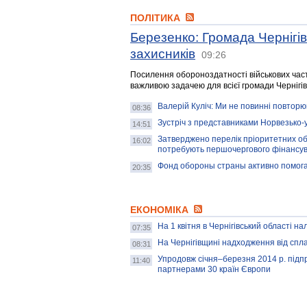
ПОЛІТИКА
Березенко: Громада Чернігі
захисників
09:26
Посилення обороноздатності військових части
важливою задачею для всієї громади Чернігі
Валерій Куліч: Ми не повинні повтор
08:36
Зустріч з представниками Норвезько-у
14:51
Затверджено перелік пріоритетних об'є
16:02
потребують першочергового фінансу
Фонд обороны страны активно помог
20:35
ЕКОНОМІКА
На 1 квітня в Чернігівський області н
07:35
На Чернігівщині надходження від спла
08:31
Упродовж січня–березня 2014 р. підпр
11:40
партнерами 30 країн Європи