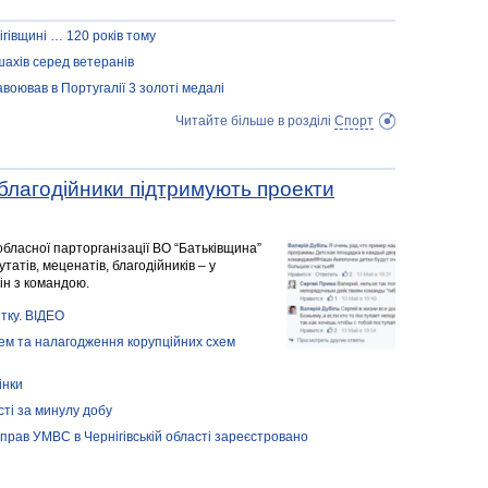
івщині … 120 років тому
шахів серед ветеранів
авоював в Португалії 3 золоті медалі
Читайте більше в розділі
Спорт
 благодійники підтримують проекти
обласної парторганізації ВО “Батьківщина”
утатів, меценатів, благодійників – у
він з командою.
итку. ВІДЕО
м та налагодження корупційних схем
інки
сті за минулу добу
прав УМВС в Чернігівській області зареєстровано