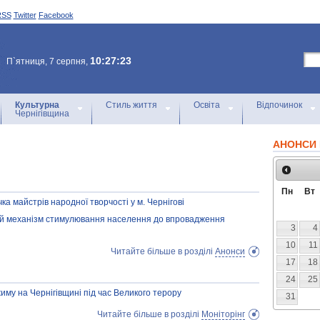
RSS
Twitter
Facebook
10:27:23
П`ятниця, 7 серпня,
Культурна
Стиль життя
Освіта
Відпочинок
Чернігівщина
АНОНСИ 
Пн
Вт
а майстрів народної творчості у м. Чернігові
вий механізм стимулювання населення до впровадження
3
4
10
11
Читайте більше в розділі
Анонси
17
18
24
25
жиму на Чернігівщині під час Великого терору
31
Читайте більше в розділі
Моніторінг