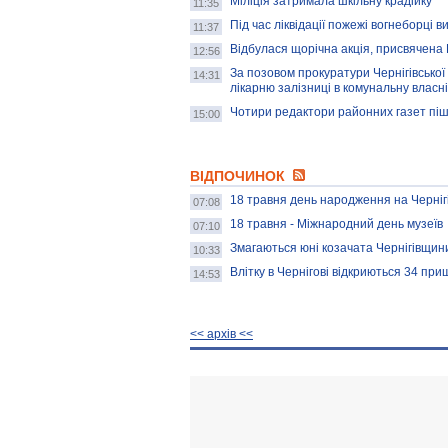
Міліція затримала шкільну крадійку
11:35
Під час ліквідації пожежі вогнеборці в
11:37
Відбулася щорічна акція, присвячена 
12:56
За позовом прокуратури Чернігівської 
14:31
лікарню залізниці в комунальну власні
Чотири редактори районних газет піш
15:00
ВІДПОЧИНОК
18 травня день народження на Черніг
07:08
18 травня - Міжнародний день музеїв
07:10
Змагаються юні козачата Чернігівщин
10:33
Влітку в Чернігові відкриються 34 при
14:53
<< архiв <<