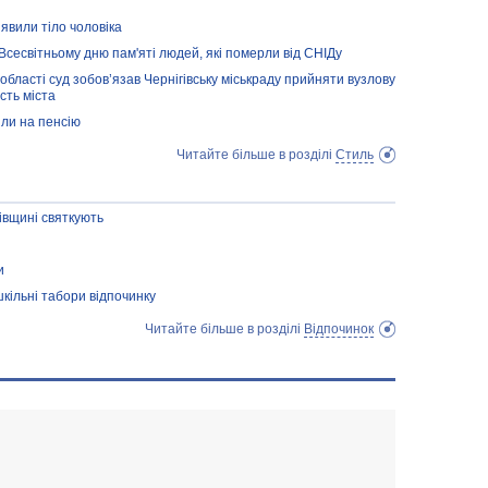
иявили тіло чоловіка
Всесвітньому дню пам'яті людей, які померли від СНІДу
області суд зобов’язав Чернігівську міськраду прийняти вузлову
сть міста
ли на пенсію
Читайте більше в розділі
Стиль
івщині святкують
и
шкільні табори відпочинку
Читайте більше в розділі
Відпочинок