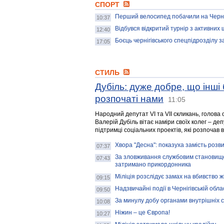
СПОРТ
Перший велосипед побачили на Черніг
10:37
Відбувся відкритий турнір з активних 
12:40
Боєць чернігівського спецпідрозділу з
17:05
СТИЛЬ
Дубіль: дуже добре, що інші
розпочаті нами
11:05
Народний депутат VI та VII скликань, голова 
Валерій Дубіль вітає наміри своїх колег – деп
підтримці соціальних проектів, які розпочав 
Хвора "Десна": показуха замість розв
07:37
За зловживання службовим становище
07:43
затримано прикордонника
Міліція розслідує замах на вбивство ж
09:15
Надзвичайні події в Чернігівській обла
09:50
За минулу добу органами внутрішніх с
10:08
Ніжин – це Європа!
10:27