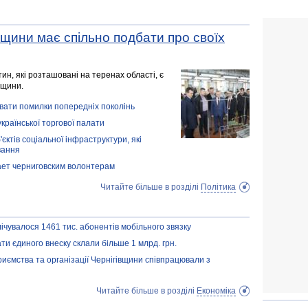
вщини має спільно подбати про своїх
н, які розташовані на теренах області, є
вщини.
ювати помилки попередніх поколінь
країнської торгової палати
ктів соціальної інфраструктури, які
вання
ает черниговским волонтерам
Читайте більше в розділі
Політика
алічувалося 1461 тис. абонентів мобільного звязку
ти єдиного внеску склали більше 1 млрд. грн.
иємства та організації Чернігівщини співпрацювали з
Читайте більше в розділі
Економіка