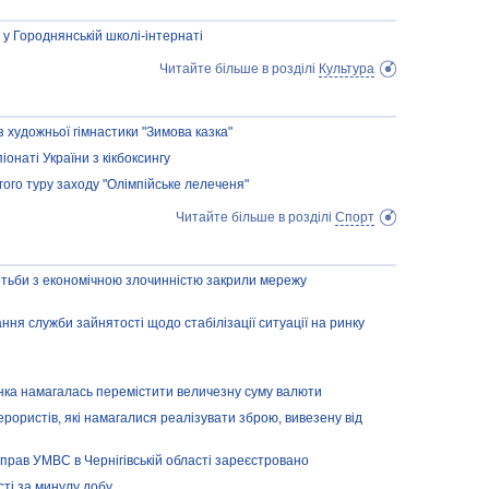
у Городнянській школі-інтернаті
Читайте більше в розділі
Культура
 художньої гімнастики "Зимова казка"
онаті України з кікбоксингу
ого туру заходу "Олімпійське лелеченя"
Читайте більше в розділі
Спорт
тьби з економічною злочинністю закрили мережу
дання служби зайнятості щодо стабілізації ситуації на ринку
інка намагалась перемістити величезну суму валюти
ерористів, які намагалися реалізувати зброю, вивезену від
прав УМВС в Чернігівській області зареєстровано
сті за минулу добу