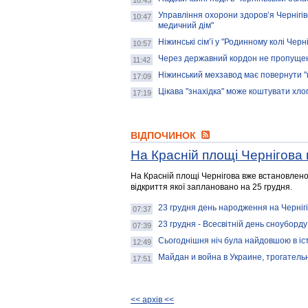
10:43
Управління охорони здоров’я Чернігів
10:47
медичний дім"
Ніжинські сім’ї у "Родинному колі Черн
10:57
Через державний кордон не пропущено 
11:42
Ніжинський мехзавод має повернути "
17:09
Цікава "знахідка" може коштувати хло
17:19
ВІДПОЧИНОК
На Красній площі Чернігова
На Красній площі Чернігова вже встановлено
відкриття якої заплановано на 25 грудня.
23 грудня день народження на Черніг
07:37
23 грудня - Всесвітній день сноуборду
07:39
Сьогоднішня ніч була найдовшою в іст
12:49
Майдан и война в Украине, трогательн
17:51
<< архiв <<