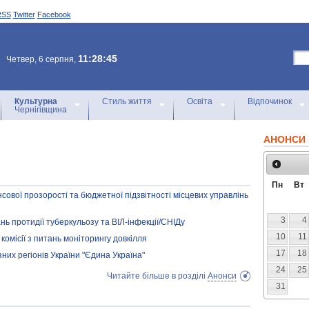
RSS
Twitter
Facebook
11:28:45
Четвер, 6 серпня,
Культурна
Стиль життя
Освіта
Відпочинок
Чернігівщина
АНОНСИ 
Пн
Вт
ової прозорості та бюджетної підзвітності місцевих управлінь
3
4
ань протидії туберкульозу та ВІЛ-інфекції/СНІДу
10
11
комісії з питань моніторингу довкілля
17
18
них регіонів України "Єдина Україна"
24
25
Читайте більше в розділі
Анонси
31