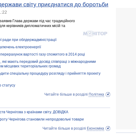
ержави світу приєднатися до боротьби
1:22
в, заявив Глава держави під час традиційного
я керівників дипломатичних місій та
 ради при облдержадміністрації
ідключень електроенергії
 перерахунок вартості газу спожитого в 2014 році
, які мають передовий досвід співпраці з міжнародними
ем місцевих територіальних громад
рдити спеціальну процедуру розгляду і прийняття проекту
о статусу
Читайте більше в розділі
Політика
тв Чернігова з країнами світу. ДОВІДКА
роту Чернігова становили непродовольчі товари
Читайте більше в розділі
Економіка