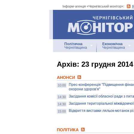
Інформ-агенція «Чернігівський монітор»:
Інформ-агенція
«Чернігівський монітор»
Політична
Економічна
Чернігівщина
Чернігівщина
Архiв: 23 грудня 2014
АНОНСИ
Прес-конференція "Підвищення фінанс
10:00
охорони здоров’я"
Засідання комісії обласної ради з пит
14:30
Засідання територіальної міжвідомчої 
14:30
Відкриття виставки ляльок-мотанок різ
15:00
ПОЛІТИКА