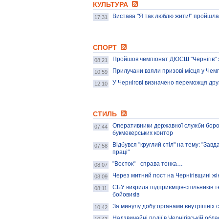
КУЛЬТУРА
Вистава "Я так люблю жити!" пройшла 
17:31
СПОРТ
Пройшов чемпіонат ДЮСШ "Чернігів" з
08:21
Прилучани взяли призові місця у Чемпі
10:59
У Чернігові визначено переможця друг
12:10
СТИЛЬ
Оперативники державної служби боро
07:44
букмекерських контор
Відбувся "круглий стіл" на тему: "Зав
07:58
праці"
"Восток" - справа тонка…
08:07
Через митний пост на Чернігівщині ж
08:09
СБУ викрила підприємців-спільників т
08:11
бойовиків
За минулу добу органами внутрішніх с
10:42
Надзвичайні події в Чернігівській обла