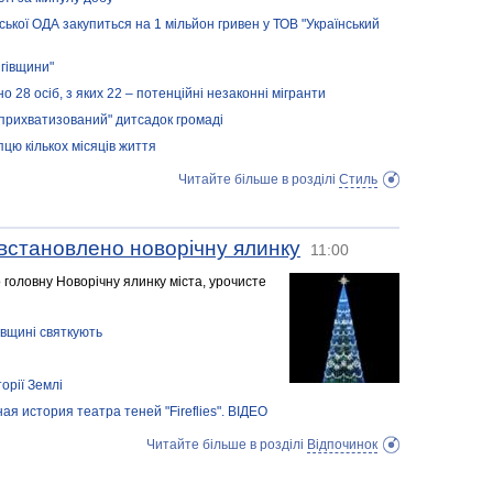
ської ОДА закупиться на 1 мільйон гривен у ТОВ "Український
ігівщини"
28 осіб, з яких 22 – потенційні незаконні мігранти
прихватизований" дитсадок громаді
пцю кількох місяців життя
Читайте більше в розділі
Стиль
 встановлено новорічну ялинку
11:00
 головну Новорічну ялинку міста, урочисте
івщині святкують
орії Землі
ая история театра теней "Fireflies". ВІДЕО
Читайте більше в розділі
Відпочинок