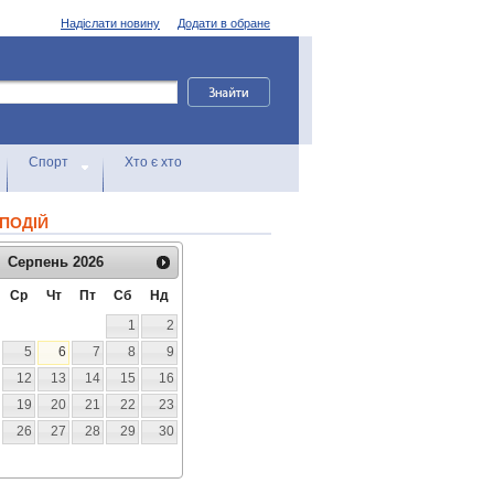
Надіслати новину
Додати в обране
Спорт
Хто є хто
ПОДІЙ
Серпень
2026
Ср
Чт
Пт
Сб
Нд
1
2
5
6
7
8
9
12
13
14
15
16
19
20
21
22
23
26
27
28
29
30