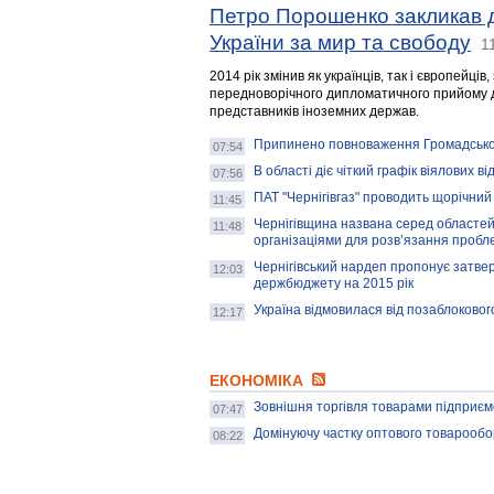
Петро Порошенко закликав д
України за мир та свободу
1
2014 рік змінив як українців, так і європейці
передноворічного дипломатичного прийому дл
представників іноземних держав.
Припинено повноваження Громадської
07:54
В області діє чіткий графік віялових в
07:56
ПАТ "Чернігівгаз" проводить щорічний
11:45
Чернігівщина названа серед областей
11:48
організаціями для розв’язання пробл
Чернігівський нардеп пропонує затве
12:03
держбюджету на 2015 рік
Україна відмовилася від позаблоковог
12:17
ЕКОНОМІКА
Зовнішня торгівля товарами підприємс
07:47
Домінуючу частку оптового товарообо
08:22