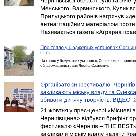
Чернігівської області було гаряче.
Менського, Варвинського, Куликівс
Прилуцького районів нагрянув «де
антиагітаційним матеріалом проти о
Називається газета «Аграрна прав
Про тепло у бюджетних установах Сосниц
09:16
Чи тепло у бюджетних установах Сосниччини перевіря
облдержадміністрації Леонід Сахневич.
Організатори фестивалю "Чернігі
закликають міську владу та Олекс
вбивати дитячу творчість. ВІДЕО
2
21 жовтня у прес-центрі «Місцеві 
Чернігівщина» відбувся брифінг ор
фестивалю «Чернігів – THE BEST»,
закликали міську владу надати Кр