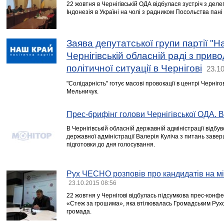
22 жовтня в Чернігівській ОДА відбулася зустріч з дел
Індонезія в Україні на чолі з радником Посольства пані
Заява депутатської групи партії "Н
Чернігівській обласній раді з прив
політичної ситуації в Чернігові
23.10
"Солідарність" готує масові провокації в центрі Черніг
Мельничук.
Прес-брифінг голови Чернігівської ОДА. 
В Чернігівській обласній державній адміністрації відбу
державної адміністрації Валерія Куліча з питань завер
підготовки до дня голосування.
Рух ЧЕСНО розповів про кандидатів на м
23.10.2015 08:56
22 жовтня у Чернігові відбулась підсумкова прес-конф
«Стеж за грошима», яка втілювалась Громадським Ру
громада.