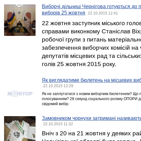
Виборчі дільниці Чернігова готуються до
виборів 25 жовтня
22.10.2015 12:41
22 жовтня заступник міського голо
справами виконкому Станіслав Віх
робочої групи з питань матеріальн
забезпечення виборчих комісій на
депутатів місцевих рад та сільськи
голів 25 жовтня 2015 року.
Як виглядатиме бюлетень на місцевих ви
22.10.2015 12:29
Як не заплутатися з новим виборчим бюлетенем? Що 
голосуванням? 28 секунд соціального ролику ОПОРИ 
свідомий вибір.
Замовником чорнухи затримані називають
22.10.2015 11:32
Вніч з 20 на 21 жовтня у деяких р