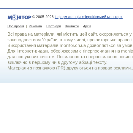
© 2005-2026
Інформ-агенція «Чернігівський монітор»
Про проект
|
Реклама
|
Партнери
|
Контакти
|
Архів
Всі права на матеріали, які містить цей сайт, охороняються у 
законодавством України, в тому числі, про авторське право і 
Використання матерiалiв monitor.cn.ua дозволяється за умов
Для iнтернет-видань обов'язковим є гiперпосилання на monito
для пошукових систем. Посилання та гіперпосилання повинні
виключно в першому чи в другому абзаці тексту.
Матеріали з позначкою (PR) друкуються на правах реклами..