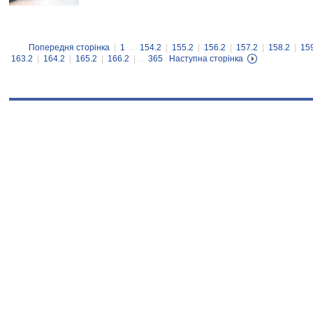
Попередня сторінка
|
1
...
154.2
|
155.2
|
156.2
|
157.2
|
158.2
|
15
163.2
|
164.2
|
165.2
|
166.2
| ...
365
Наступна сторінка