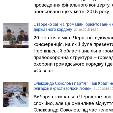
проведення фінального концерту, 
анонсовано ще у квітні 2015 року.
Створено загін з громадян, орієнтований 
державного кордону
21.10.2015 16:59
20 жовтня в місті Чернігові відбула
конференція, на якій була презен
Чернігівській області цивільна гро
правоохоронна структура – грома
охорони громадського порядку і д
«Сєвєр».
Олександр Соколов і партія "Наш Край" н
олігархії вкрасти голоси людей
21.10.2015 1
Виборча кампанія в Чернігові зовні
спокійно, але це оманливе відчутт
Олександр Соколов, під час телем