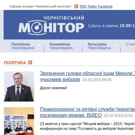
Інформ-агенція «Чернігівський монітор»:
RSS
Twitter
Facebook
Інформ-агенція
«Чернігівський монітор»
15:09:1
Субота, 8 серпня,
Політична
Економічна
Культурна
Стил
Чернігівщина
Чернігівщина
Чернігівщина
ПОЛІТИКА
Звернення голови обласної ради Миколи З
учасників виборів
24.10.2015 09:09
Дорогі земляки!
Правоохоронні та рятівні служби Чернігі
посиленому режимі. ВІДЕО
23.10.2015 22:02
23 жовтня у прес-центрі "Місцеві вибори – 2015. Черні
конференція на тему "Готовність до виборів Чернігова т