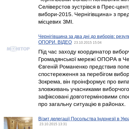
Селіверстов зустрівся в Прес-цент
вибори-2015. Чернігівщина» з пре
місцевих ЗМІ.
Чернігівщина за два дні до виборів: резул
ОПОРИ. ВІДЕО
23.10.2015 15:04
Під час заходу координатор вибор
Громадянської мережі ОПОРА в Чер
Євгеній Романенко предствив попе
спостереження за перебігом виборч
Зокрема, він проінформує про вип
зловживань учасниками виборчого 
зафіксовані довготерміновими спо
про загальну ситуацію в районах.
Візит делегації Посольства Індонезії в Укр
23.10.2015 13:31