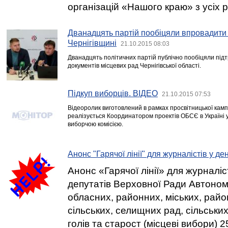
організацій «Нашого краю» з усіх р
Дванадцять партій пообіцяли впровадити 
Чернігівщині
21.10.2015 08:03
Дванадцять політичних партій публічно пообіцяли під
документів місцевих рад Чернігівської області.
Підкуп виборців. ВІДЕО
21.10.2015 07:53
Відеоролик виготовлений в рамках просвітницької камп
реалізується Координатором проектів ОБСЄ в Україні 
виборчою комісією.
Анонс "Гарячої лінії" для журналістів у де
Анонс «Гарячої лінії» для журналіс
депутатів Верховної Ради Автоном
обласних, районних, міських, райо
сільських, селищних рад, сільськи
голів та старост (місцеві вибори) 