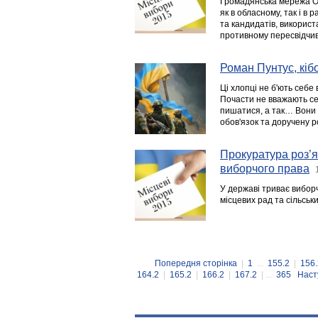
Громадянська мережа ОП
як в обласному, так і в
та кандидатів, використ
противному пересвідчив
Роман Пунтус, кібо
Ці хлопці не б'ють себе
Почасти не вважають себ
пишатися, а так… Вони 
обов'язок та доручену р
Прокуратура роз’я
виборчого права
У державі триває виборч
місцевих рад та сільськи
Попередня сторінка
|
1
...
155.2
|
156.
164.2
|
165.2
|
166.2
|
167.2
| ...
365
Наст