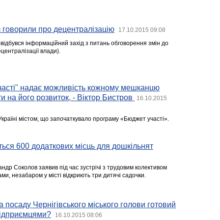
з говорили про децентралізацію
17.10.2015 09:08
і відбувся інформаційний захід з питань обговорення змін до
ецентралізації влади).
часті" надає можливість кожному мешканцю
и на його розвиток, - Віктор Бистров
16.10.2015
Україні містом, що започаткувало програму «Бюджет участі».
яться 600 додаткових місць для дошкільнят
ндр Соколов заявив під час зустрічі з трудовим колективом
ми, незабаром у місті відкриють три дитячі садочки.
а посаду Чернігівського міського голови готовий
підприємцями?
16.10.2015 08:06