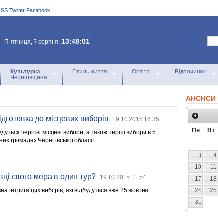
RSS
Twitter
Facebook
13:48:01
П`ятниця, 7 серпня,
Культурна
Стиль життя
Освіта
Відпочинок
Чернігівщина
АНОНСИ 
підготовка до місцевих виборів
19.10.2015 16:35
Пн
Вт
удуться чергові місцеві вибори, а також перші вибори в 5
их громадах Чернігівської області.
3
4
10
11
вці свого мера в один тур?
19.10.2015 11:54
17
18
на інтрига цих виборів, які відбудуться вже 25 жовтня.
24
25
31