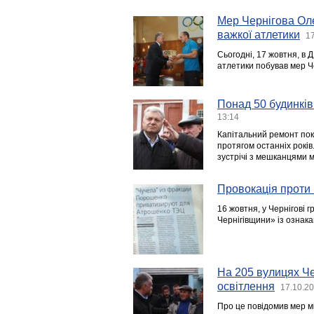
Мер Чернігова Оле
важкої атлетики
17
Сьогодні, 17 жовтня, в 
атлетики побував мер Ч
Понад 50 будинків
13:14
Капітальний ремонт пок
протягом останніх років
зустрічі з мешканцями м
Провокація проти 
16 жовтня, у Чернігові
Чернігівщини» із ознака
На 205 вулицях Ч
освітлення
17.10.20
Про це повідомив мер м