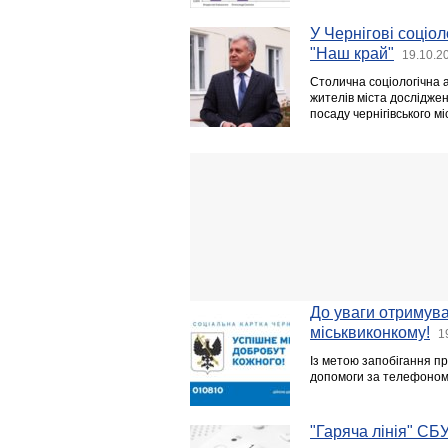
У Чернігові соціол
"Наш край"
19.10.2
Столична соціологічна 
жителів міста досліджен
посаду чернігівського мі
До уваги отримува
міськвиконкому!
1
Із метою запобігання п
допомоги за телефоном г
"Гаряча лінія" СБ