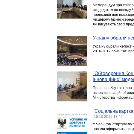
Меморандум про співпра
кандидатам на посаду Че
пропозиції для покраще
місцевому бізнес-серед
які висувають своїх пре
Україну обрали н
Україну обрали непості
2016-2017 роки, “за” пр
"Обговорення Конц
інноваційної модел
Про розробку та впрова
основі інноваційної мод
Міністерства інформацій
"Соціальна картка
15.10.2015 17:42
У Чернігові стартувала 
почали оформляти соцк