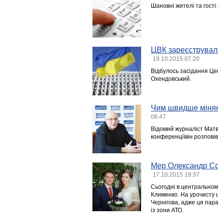
Шановні жителі та гості 
ЦВК зареєструвала
19.10.2015 07:20
Відбулось засідання Цен
Охендовський.
Чим швидше міняю
06:47
Відомий журналіст Матв
конференціївін розповів
Мер Олександр Сок
17.10.2015 19:37
Сьогодні в центральному
Клименко. На урочисту ц
Чернігова, адже ця пара
із зони АТО.