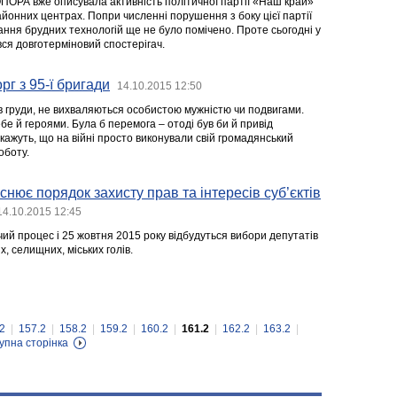
ОРА вже описувала активність політичної партії «Наш край»
 районних центрах. Попри численні порушення з боку цієї партії
ання брудних технологій ще не було помічено. Проте сьогодні у
ся довготерміновий спостерігач.
рг з 95-ї бригади
14.10.2015 12:50
 в груди, не вихваляються особистою мужністю чи подвигами.
е й героями. Була б перемога – отоді був би й привід
кажуть, що на війні просто виконували свій громадянський
оботу.
снює порядок захисту прав та інтересів суб’єктів
14.10.2015 12:45
ий процес і 25 жовтня 2015 року відбудуться вибори депутатів
х, селищних, міських голів.
2
|
157.2
|
158.2
|
159.2
|
160.2
|
161.2
|
162.2
|
163.2
|
упна сторінка