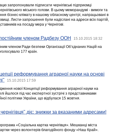
цю запропонували підписати чернігівські підприємці
рнігівського міського голови. В цьому меморандумі - вимоги та
ння бізнес-клімату в нашому обласному центрі, напрацьовані в
овищі. Листи-запрошення були надіслані на адреси всіх партій,
дставників на посаду мера у Чернігові.
епостійним членом Радбезу ООН
15.10.2015 18:32
йним членом Ради безпеки Організації Об’єднаних Націй на
оголосувало 177 країн.
епції реформування аграрної науки на основі
і"
15.10.2015 17:59
дження нової Концепції реформування аграрної науки на
елі йшлося під час експертної зустрічі з представниками
ної політики України, що відбулася 15 жовтня.
 чернігівця" діє: знижки за вказаними адресами!
програма «Соціальна картка чернігівця». Мешканці міста
артки через волонтерів благодійного фонду «Наш Край».