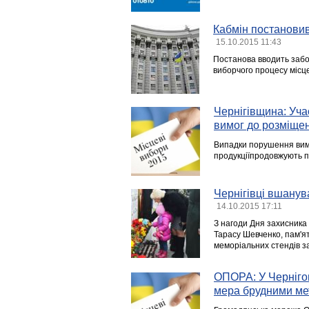
Кабмін постановив
15.10.2015 11:43
Постанова вводить забо
виборчого процесу місце
Чернігівщина: Уч
вимог до розміщенн
Випадки порушення вимо
продукціїпродовжують п
Чернігівці вшанув
14.10.2015 17:11
З нагоди Дня захисника 
Тарасу Шевченко, пам'ят
меморіальних стендів за
ОПОРА: У Чернігов
мера брудними м