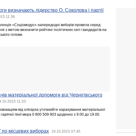
оги визначають лідерство О. Соколова і партії
015 11:36
агенція «Соціомодус» напередодні виборів провела серед
ня з метою визначити рейтинг політичних сил і кандидатів на
ського голови.
чів матеріальної допомоги від Чернігівського
9.10.2015 11:33
ровокаціям від олігарха уточнюйте нарахування матеріальної
арячої лінії мера 0 800 509 903 щоденно з 9.00 до 19.00.
У по місцевих виборах
19.10.2015 07:45