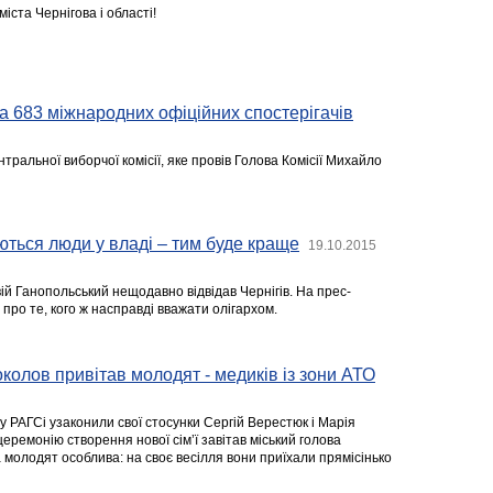
міста Чернігова і області!
 683 міжнародних офіційних спостерігачів
тральної виборчої комісії, яке провів Голова Комісії Михайло
ться люди у владі – тим буде краще
19.10.2015
ій Ганопольський нещодавно відвідав Чернігів. На прес-
 про те, кого ж насправді вважати олігархом.
олов привітав молодят - медиків із зони АТО
 РАГСі узаконили свої стосунки Сергій Верестюк і Марія
еремонію створення нової сім’ї завітав міський голова
 молодят особлива: на своє весілля вони приїхали прямісінько