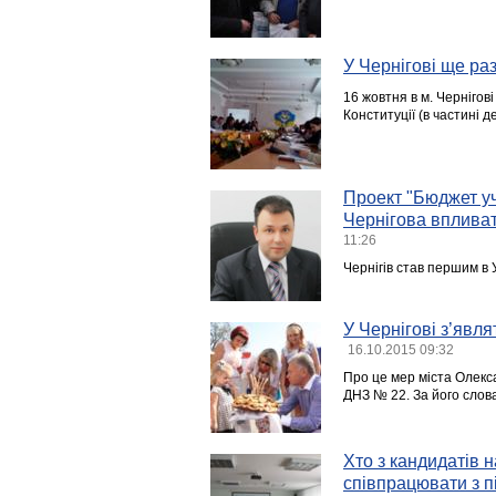
У Чернігові ще ра
16 жовтня в м. Чернігов
Конституції (в частині д
Проект "Бюджет у
Чернiгова впливат
11:26
Чернігів став першим в 
У Чернігові з’явл
16.10.2015 09:32
Про це мер міста Олекса
ДНЗ № 22. За його слова
Хто з кандидатів н
співпрацювати з 