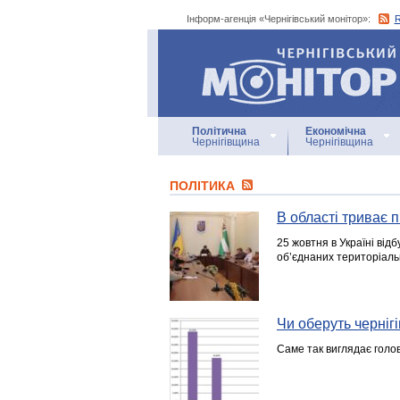
Інформ-агенція «Чернігівський монітор»:
Інформ-агенція
«Чернігівський монітор»
Політична
Економічна
Чернігівщина
Чернігівщина
ПОЛІТИКА
В області триває 
25 жовтня в Україні відб
об’єднаних територіальн
Чи оберуть чернігі
Саме так виглядає голов