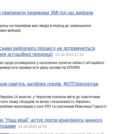
 припинити перевірки ЗМІ під час виборів
рону на перевірки мас-медіа в період до завершення
вих виборів.
асники виборчого процесу не дотримуються
я агітаційної продукції
14.10.2015 17:24
г щодо розміщення у населених пунктах області агітаційної
ривертати привертати увагу активістів ОПОРИ
али пам’ять загиблих героїв. ФОТОрепортаж
України 14 жовтня, у Чернігові поклали квіти до пам’ятника
ного знаку «Борцям за волю і незалежність України»,
гиблим чернігівцям у зоні АТО та учасникам Революції Гідності.
і "Наш край" агітує проти конкурента чинного
етодами
14.10.2015 12:53