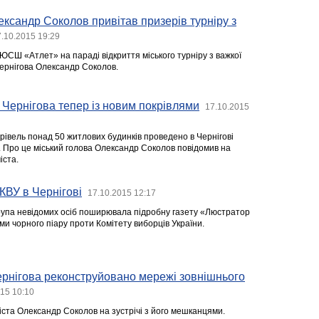
ксандр Соколов привітав призерів турніру з
.10.2015 19:29
ДЮСШ «Атлет» на параді відкриття міського турніру з важкої
ернігова Олександр Соколов.
 Чернігова тепер із новим покрівлями
17.10.2015
рівель понад 50 житлових будинків проведено в Чернігові
. Про це міський голова Олександр Соколов повідомив на
іста.
КВУ в Чернігові
17.10.2015 12:17
 група невідомих осіб поширювала підробну газету «Люстратор
ми чорного піару проти Комітету виборців України.
ернігова реконструйовано мережі зовнішнього
15 10:10
іста Олександр Соколов на зустрічі з його мешканцями.