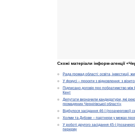
Схожі матеріали інформ-агенції «Че
Рада громад області: освіта, інвестиції, 
У фокусі – проєкти з відновлення: з візит
Підписано договір про побратимство між
Кент
Депутати визначили кандидатури, які ре
громадянин Чернігівської області»
Відбулося засідання 46-ї (позачергової) се
Холми та Дубове – партнери у межах прог
У роботі другого засідання 45-ї (позачерго
перерву