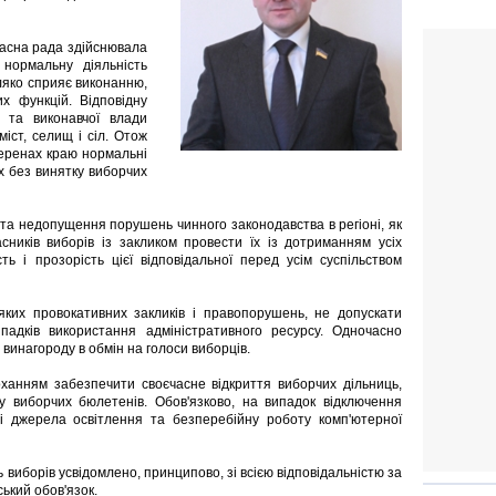
ласна рада здійснювала
нормальну діяльність
іляко сприяє виконанню,
х функцій. Відповідну
 та виконавчої влади
міст, селищ і сіл. Отож
еренах краю нормальні
х без винятку виборчих
а недопущення порушень чинного законодавства в регіоні, як
сників виборів із закликом провести їх із дотриманням усіх
ь і прозорість цієї відповідальної перед усім суспільством
яких провокативних закликів і правопорушень, не допускати
адків використання адміністративного ресурсу. Одночасно
 винагороду в обмін на голоси виборців.
оханням забезпечити своєчасне відкриття виборчих дільниць,
у виборчих бюлетенів. Обов'язково, на випадок відключення
ві джерела освітлення та безперебійну роботу комп'ютерної
 виборів усвідомлено, принципово, зі всією відповідальністю за
ький обов'язок.