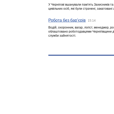
У Чернігові вшанували пам’ять Захисників т
цивільних осіб, які були страчені, закатовані
Робота без бар’єрів
15:14
Водій, охоронник, вагар, логіст, менеджер, 
облаштовано роботодавцями Чернігівщини дл
служби зайнятості.