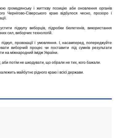
вою громадянську і життєву позицію аби оновлення органів
го Чернігово-Сіверського краю відбулося чесно, прозоро і
ції.
тити підкупу виборців, підробки бюлетенів, використання
них сил, виборчих технологій.
 підкуп, провокації і умовляння. І, насамперед, попереджуйте
увати виборчий процес чи поставити під сумнів результати
и на міжнародний імідж України.
ру, аби потім не шкодувати, що обрали не тих, кого бажали.
залежить майбутнє рідного краю і всієї держави.