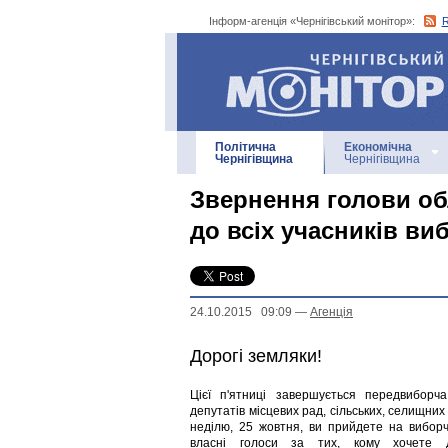
Інформ-агенція «Чернігівський монітор»:
Інформ-агенція
«Чернігівський монітор»
Політична
Економічна
Чернігівщина
Чернігівщина
Звернення голови об
до всіх учасників ви
24.10.2015 09:09
—
Агенцiя
Дорогі земляки!
Цієї п'ятниці завершується передвиборч
депутатів місцевих рад, сільських, селищних т
неділю, 25 жовтня, ви прийдете на виборч
власні голоси за тих, кому хочете 