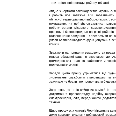
територіальної громади, району, області.
Згідно з нормами законодавства України об
і робить все залежне аби забезпечити 
обласної територіальної виборчої комісії, вс
покладених на неї відповідальних правови
роботу органи місцевого самоврядування
провели і безпосередньо на рівні районів, 
головне наше завдання – забезпечити на т
умови безперешкодного функціонування всі
комісій.
Зважаючи на принципи верховенства права т
голова обласної ради, я звертаюся до уча
громадянських прав та забезпечити чесніст
політичної кампанії.
Заради цього прошу утриматися від будь-
зловживань службовим становищем та вип
закликаю не брати і не пропонувати будь-яку
Звертаюсь до голів виборчих комісій із пр
дотримання правопорядку, надійну охорон
електроенергії, слід передбачити додатко
техніки.
Щиро прошу всіх жителів Чернігівщини в день
долю держави, виконати цей високий громадс