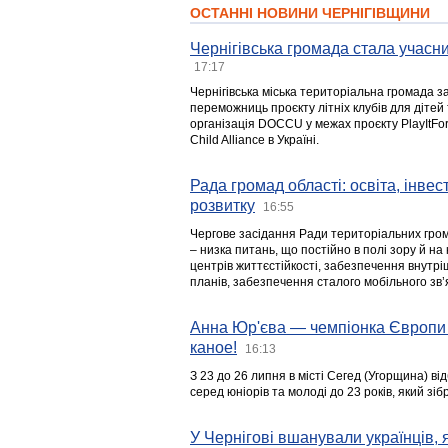
ОСТАННІ НОВИНИ ЧЕРНІГІВЩИНИ
Чернігівська громада стала учасни
17:17
Чернігівська міська територіальна громада з
переможниць проєкту літніх клубів для дітей 
організація DOCCU у межах проєкту PlayItFo
Child Alliance в Україні.
Рада громад області: освіта, інве
розвитку
16:55
Чергове засідання Ради територіальних гром
– низка питань, що постійно в полі зору й на
центрів життєстійкості, забезпечення внутр
планів, забезпечення сталого мобільного зв’я
Анна Юр'єва — чемпіонка Європи 
каное!
16:13
З 23 до 26 липня в місті Сегед (Угорщина) в
серед юніорів та молоді до 23 років, який з
У Чернігові вшанували українців, я