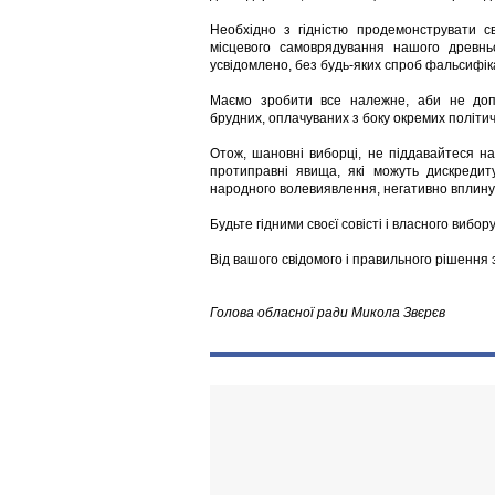
Необхідно з гідністю продемонструвати с
місцевого самоврядування нашого древньо
усвідомлено, без будь-яких спроб фальсифіка
Маємо зробити все належне, аби не допус
брудних, оплачуваних з боку окремих політич
Отож, шановні виборці, не піддавайтеся на
протиправні явища, які можуть дискредит
народного волевиявлення, негативно вплинут
Будьте гідними своєї совісті і власного вибо
Від вашого свідомого і правильного рішення 
Голова обласної ради Микола Звєрєв