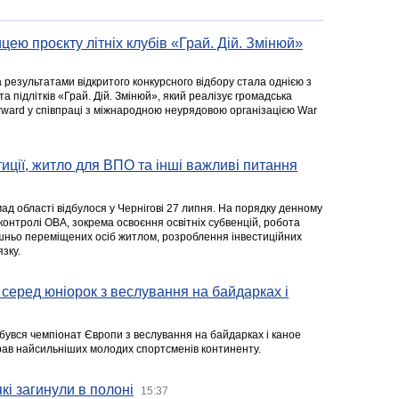
цею проєкту літніх клубів «Грай. Дій. Змінюй»
а результатами відкритого конкурсного відбору стала однією з
та підлітків «Грай. Дій. Змінюй», який реалізує громадська
rward у співпраці з міжнародною неурядовою організацією War
стиції, житло для ВПО та інші важливі питання
ад області відбулося у Чернігові 27 липня. На порядку денному
 контролі ОВА, зокрема освоєння освітніх субвенцій, робота
ішньо переміщених осіб житлом, розроблення інвестиційних
зку.
серед юніорок з веслування на байдарках і
ідбувся чемпіонат Європи з веслування на байдарках і каное
ібрав найсильніших молодих спортсменів континенту.
кі загинули в полоні
15:37