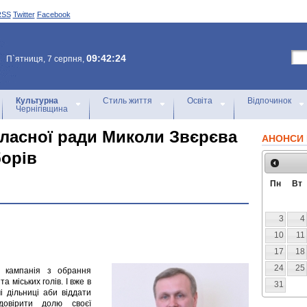
RSS
Twitter
Facebook
09:42:24
П`ятниця, 7 серпня,
Культурна
Стиль життя
Освіта
Відпочинок
Чернігівщина
ласної ради Миколи Звєрєва
АНОНСИ 
борів
Пн
Вт
3
4
10
11
17
18
24
25
а кампанія з обрання
а міських голів. І вже в
31
і дільниці аби віддати
довірити долю своєї