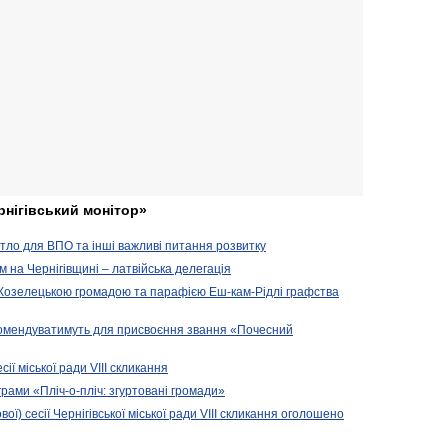
рнігівський монітор»
житло для ВПО та інші важливі питання розвитку
ом на Чернігівщині – латвійська делегація
 Козелецькою громадою та парафією Еш-кам-Рідлі графства
комендуватимуть для присвоєння звання «Почесний
сії міської ради VIII скликання
рами «Пліч-о-пліч: згуртовані громади»
вої) сесії Чернігівської міської ради VIII скликання оголошено