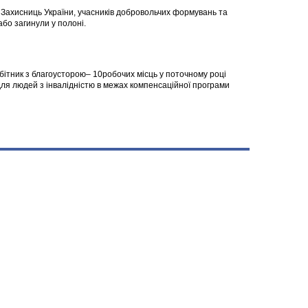
а Захисниць України, учасників добровольчих формувань та
 або загинули у полоні.
робітник з благоусторою– 10робочих місць у поточному році
я людей з інвалідністю в межах компенсаційної програми