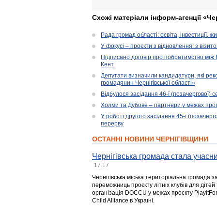
Схожі матеріали інформ-агенції «Че
Рада громад області: освіта, інвестиції, 
У фокусі – проєкти з відновлення: з візит
Підписано договір про побратимство між
Кент
Депутати визначили кандидатури, які ре
громадянин Чернігівської області»
Відбулося засідання 46-ї (позачергової) се
Холми та Дубове – партнери у межах прог
У роботі другого засідання 45-ї (позачерго
перерву
ОСТАННІ НОВИНИ ЧЕРНІГІВЩИНИ
Чернігівська громада стала учасни
17:17
Чернігівська міська територіальна громада з
переможниць проєкту літніх клубів для дітей 
організація DOCCU у межах проєкту PlayItFo
Child Alliance в Україні.