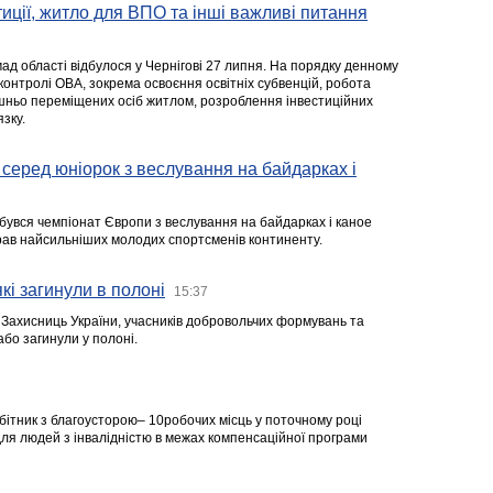
стиції, житло для ВПО та інші важливі питання
ад області відбулося у Чернігові 27 липня. На порядку денному
 контролі ОВА, зокрема освоєння освітніх субвенцій, робота
ішньо переміщених осіб житлом, розроблення інвестиційних
зку.
серед юніорок з веслування на байдарках і
ідбувся чемпіонат Європи з веслування на байдарках і каное
ібрав найсильніших молодих спортсменів континенту.
кі загинули в полоні
15:37
а Захисниць України, учасників добровольчих формувань та
 або загинули у полоні.
робітник з благоусторою– 10робочих місць у поточному році
я людей з інвалідністю в межах компенсаційної програми