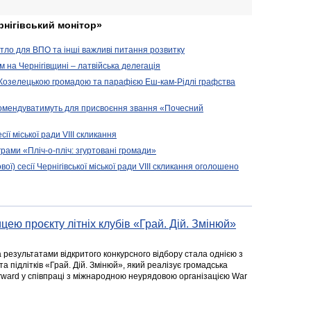
рнігівський монітор»
житло для ВПО та інші важливі питання розвитку
ом на Чернігівщині – латвійська делегація
 Козелецькою громадою та парафією Еш-кам-Рідлі графства
комендуватимуть для присвоєння звання «Почесний
сії міської ради VIII скликання
рами «Пліч-о-пліч: згуртовані громади»
вої) сесії Чернігівської міської ради VIII скликання оголошено
цею проєкту літніх клубів «Грай. Дій. Змінюй»
а результатами відкритого конкурсного відбору стала однією з
та підлітків «Грай. Дій. Змінюй», який реалізує громадська
rward у співпраці з міжнародною неурядовою організацією War