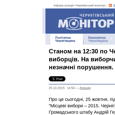
Інформ-агенція «Чернігівський монітор»:
Інформ-агенція
«Чернігівський монітор»
Політична
Економічна
Чернігівщина
Чернігівщина
Станом на 12:30 по 
виборців. На виборч
незначні порушення.
25.10.2015 14:54
—
Агенцiя
Про це сьогодні, 25 жовтня, п
"Місцеві вибори – 2015. Черні
Громадського штабу Андрій Ге