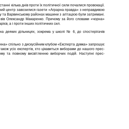
анні кілька днів проти їх політичної сили почалися провокації.
ний центр завозилися газети «Аграрна правда» з неправдивою
у та Варвинському районах машини з агітацією були затримані.
повів Олександр Макаренко. Причому за його словами «чорна»
ієв, а і проти інших політичних сил.
на деяких дільницях, зокрема у школі № 6, до спостерігачів
щина» спільно з дискусійним клубом «Експерта думка» запрошує
 також усіх експертів, хто цікавиться виборами до нашого прес-
у та повному висвітленню виборчих подій. Наступні прес-