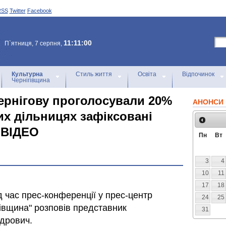
RSS
Twitter
Facebook
11:11:00
П`ятниця, 7 серпня,
Культурна
Стиль життя
Освіта
Відпочинок
Чернігівщина
Чернігову проголосували 20%
АНОНСИ 
их дільницях зафіксовані
 ВІДЕО
Пн
Вт
3
4
10
11
17
18
ід час прес-конференції у прес-центр
24
25
гівщина" розповів представник
31
дрович.