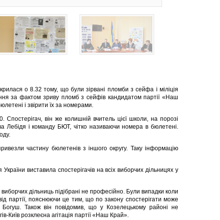
рилася о 8.32 тому, що були зірвані пломби з сейфа і міліція
ння за фактом зриву пломб з сейфів кандидатом партії «Наш
летені і звірити їх за номерами.
 Спостерігач, він же колишній вчитель цієї школи, на порозі
ава Лебідя і команду БЮТ, чітко називаючи номера в бюлетені.
оду.
привезли частину бюлетенів з іншого округу. Таку інформацію
 України виставила спостерігачів на всіх виборчих дільницях у
и виборчих дільниць підібрані не професійно. Були випадки коли
від партії, пояснюючи це тим, що по закону спостерігати може
й Богуш. Також він повідомив, що у Козелецькому районі не
ів-Київ розклеєна агітація партії «Наш Край».