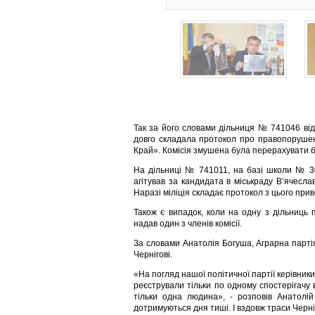
Так за його словами дільниця № 741046 відк
довго складала протокол про правопоруше
Край». Комісія змушена була перерахувати бю
На дільниці № 741011, на базі школи № 30.
агітував за кандидата в міськраду В’ячесл
Наразі міліція складає протокол з цього прив
Також є випадок, коли на одну з дільниць 
надав один з членів комісії.
За словами Анатолія Богуша, Аграрна партія
Чернігові.
«На погляд нашої політичної партії керівник
реєстрували тільки по одному спостерігачу 
тільки одна людина», - розповів Анатолі
дотримуються дня тиші. І вздовж траси Черніг