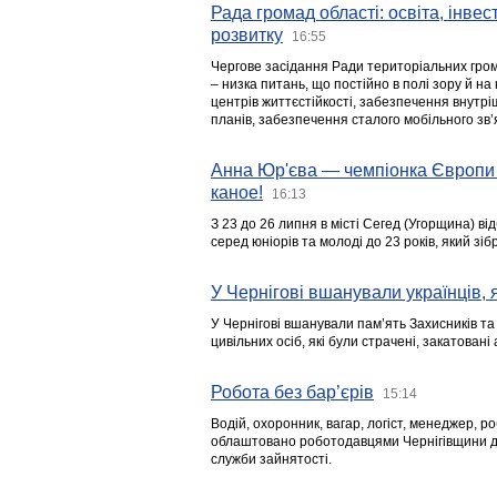
Рада громад області: освіта, інве
розвитку
16:55
Чергове засідання Ради територіальних гром
– низка питань, що постійно в полі зору й на
центрів життєстійкості, забезпечення внутр
планів, забезпечення сталого мобільного зв’я
Анна Юр'єва — чемпіонка Європи 
каное!
16:13
З 23 до 26 липня в місті Сегед (Угорщина) в
серед юніорів та молоді до 23 років, який з
У Чернігові вшанували українців, я
У Чернігові вшанували пам’ять Захисників т
цивільних осіб, які були страчені, закатовані
Робота без бар’єрів
15:14
Водій, охоронник, вагар, логіст, менеджер, 
облаштовано роботодавцями Чернігівщини дл
служби зайнятості.