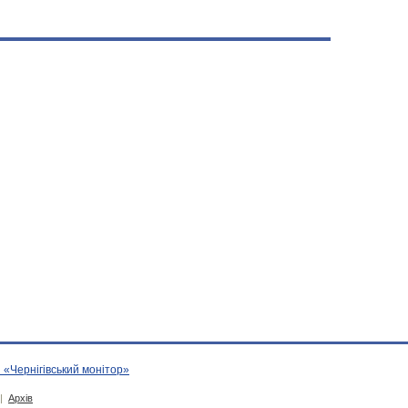
 «Чернігівський монітор»
|
Архів