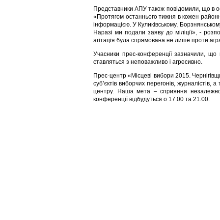
Представники АПУ також повідомили, що в ост
«Протягом останнього тижня в кожен район
інформацією. У Куликівському, Борзнянськом
Наразі ми подали заяву до міліції», - роз
агітація була спрямована не лише проти аграр
Учасники прес-конференції зазначили, що 
ставляться з неповажливо і агресивно.
Прес-центр «Місцеві вибори 2015. Чернігів
суб’єктів виборчих перегонів, журналістів, а
центру. Наша мета – сприяння незалежном
конференції відбудуться о 17.00 та 21.00.