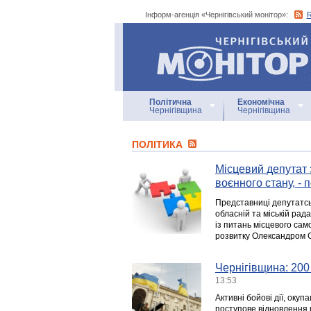
Інформ-агенція «Чернігівський монітор»:
Інформ-агенція
«Чернігівський монітор»
Політична
Економічна
Чернігівщина
Чернігівщина
ПОЛІТИКА
Місцевий депутат 
воєнного стану, - 
Представниці депутатськ
обласній та міській рад
із питань місцевого сам
розвитку Олександром 
Чернігівщина: 200
13:53
Активні бойові дії, окуп
поступове відновлення пі