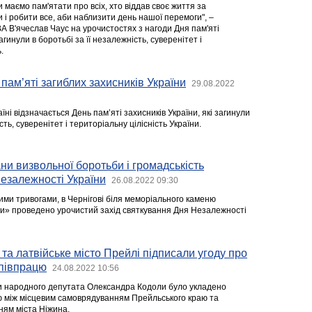
и маємо пам'ятати про всіх, хто віддав своє життя за
 і робити все, аби наблизити день нашої перемоги", –
А В'ячеслав Чаус на урочистостях з нагоди Дня пам'яті
загинули в боротьбі за її незалежність, суверенітет і
.
пам’яті загиблих захисників України
29.08.2022
їні відзначається День пам’яті захисників України, які загинули
ть, суверенітет і територіальну цілісність України.
ани визвольної боротьби і громадськість
езалежності України
26.08.2022 09:30
ими тривогами, в Чернігові біля меморіального каменю
и» проведено урочистий захід святкування Дня Незалежності
 та латвійське місто Прейлі підписали угоду про
співпрацю
24.08.2022 10:56
иви народного депутата Олександра Кодоли було укладено
ю між місцевим самоврядуванням Прейльського краю та
ям міста Ніжина.