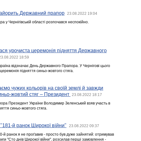
майорить Державний прапор
23.08.2022 19:04
 у Чернігівській області розпочався неспокійно.
лася урочиста церемонія підняття Державного
23.08.2022 18:59
Україна відзначає День Державного Прапора. У Чернігові цього
церемонія підняття синьо-жовтого стяга.
аємо чужих кольорів на своїй землі й завжди
синьо-жовтий стяг – Президент
23.08.2022 18:17
ора Президент України Володимир Зеленський взяв участь в
няття синьо-жовтого стяга.
"181-й ранок Широкої війни"
23.08.2022 09:37
80-й ранок я не проґавив - просто був дуже зайнятий: отримував
иги "Сто днів Широкої війни", розсилав перші замовлення -