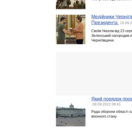
Медійники Черніг
Президента
10.09.
Своїм Указом від 23 се
Зеленський нагородив ор
Чернігівщини.
Який порядок пров
08.09.2022 08:41
Рада оборони області з
воєнного стану