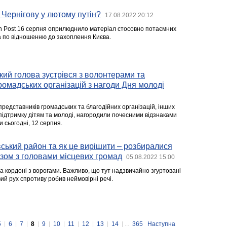
 Чернігову у лютому путін?
17.08.2022 20:12
n Post 16 серпня оприлюднило матеріал стосовно потаємних
а по відношенню до захоплення Києва.
ький голова зустрівся з волонтерами та
омадських організацій з нагоди Дня молоді
 представників громадських та благодійних організацій, інших
підтримку дітям та молоді, нагородили почесними відзнаками
ди сьогодні, 12 серпня.
ський район та як це вирішити – розбиралися
зом з головами місцевих громад
05.08.2022 15:00
а кордоні з ворогами. Важливо, що тут надзвичайно згуртовані
вий рух спротиву робив неймовірні речі.
5
|
6
|
7
|
8
|
9
|
10
|
11
|
12
|
13
|
14
| ...
365
Наступна