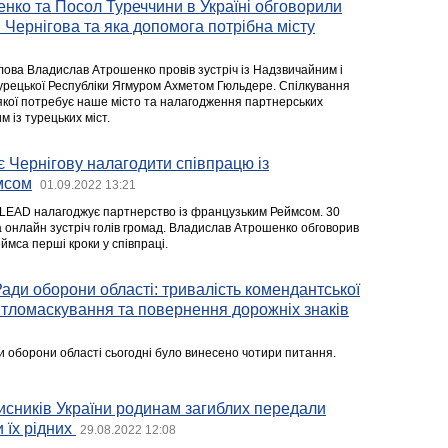
нко та Посол Туреччини в Україні обговорили
 Чернігова та яка допомога потрібна місту
олова Владислав Атрошенко провів зустріч із Надзвичайним і
рецької Республіки Ягмуром Ахметом Гюльдере. Спілкування
якої потребує наше місто та налагодження партнерських
м із турецьких міст.
 Чернігову налагодити співпрацю із
мсом
01.09.2022 13:21
U-LEAD налагоджує партнерство із французьким Реймсом. 30
 онлайн зустріч голів громад. Владислав Атрошенко обговорив
ймса перші кроки у співпраці.
ади оборони області: тривалість комендантської
вітломаскування та повернення дорожніх знаків
 оборони області сьогодні було винесено чотири питання.
хисників України родинам загиблих передали
 їх рідних
29.08.2022 12:08