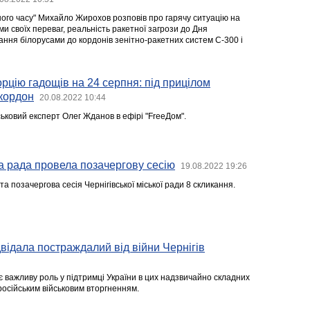
ного часу" Михайло Жирохов розповів про гарячу ситуацію на
ми своїх переваг, реальність ракетної загрози до Дня
ання білорусами до кордонів зенітно-ракетних систем С-300 і
орцію гадощів на 24 серпня: під прицілом
 кордон
20.08.2022 10:44
ськовий експерт Олег Жданов в ефірі "FreeДом".
ка рада провела позачергову сесію
19.08.2022 19:26
та позачергова сесія Чернігівської міської ради 8 скликання.
двідала постраждалий від війни Чернігів
є важливу роль у підтримці України в цих надзвичайно складних
російським військовим вторгненням.