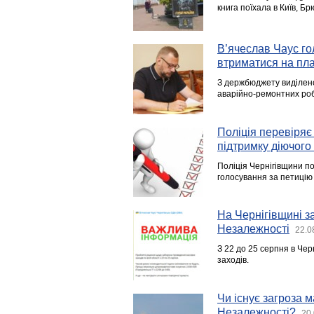
книга поїхала в Київ, Бр
В’ячеслав Чаус го
втриматися на пла
З держбюджету виділено
аварійно-ремонтних робі
Поліція перевіряє
підтримку діючого
Поліція Чернігівщини п
голосування за петицію
На Чернігівщині з
Незалежності
22.0
З 22 до 25 серпня в Чер
заходів.
Чи існує загроза 
Незалежності?
20.