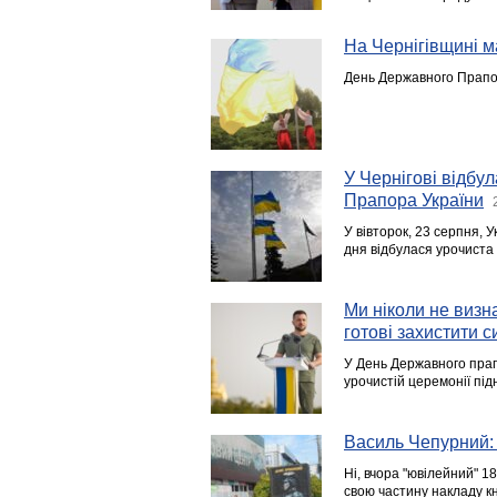
На Чернігівщині 
День Державного Прапора
У Чернігові відбу
Прапора України
У вівторок, 23 серпня, 
дня відбулася урочиста 
Ми ніколи не визн
готові захистити 
У День Державного прап
урочистій церемонії під
Василь Чепурний: 
Ні, вчора "ювілейний" 1
свою частину накладу кн