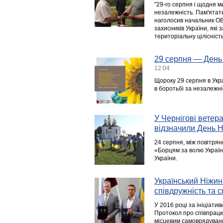
"29-го серпня і щодня м
незалежність. Пам'ятати
наголосив начальник ОВ
захисників України, які 
територіальну цілісність
29 серпня — День 
12:04
Щороку 29 серпня в Укра
в боротьбі за незалежніс
У Чернігові ветер
відзначили День Н
24 серпня, між повітрян
«Борцям за волю Україн
України.
Український Ніжин
співдружність та 
У 2016 році за ініціат
Протокол про співпрац
місцевим самоврядуванн