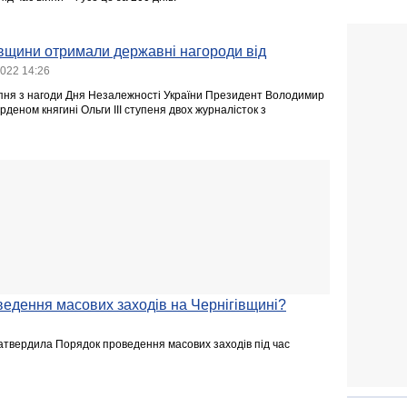
івщини отримали державні нагороди від
2022 14:26
рпня з нагоди Дня Незалежності України Президент Володимир
деном княгині Ольги ІІІ ступеня двох журналісток з
едення масових заходів на Чернігівщині?
атвердила Порядок проведення масових заходів під час