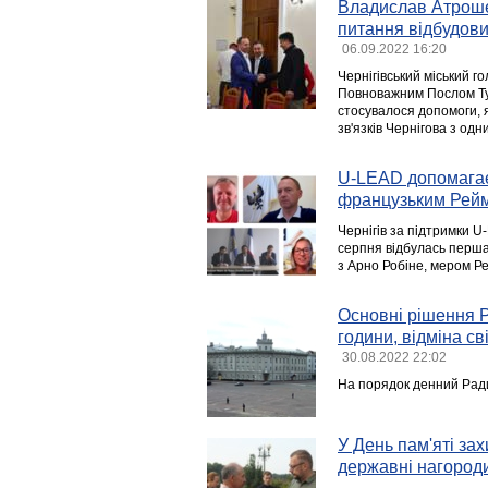
Владислав Атроше
питання відбудови
06.09.2022 16:20
Чернігівський міський г
Повноважним Послом Ту
стосувалося допомоги, 
зв'язків Чернігова з одни
U-LEAD допомагає
французьким Рей
Чернігів за підтримки 
серпня відбулась перша
з Арно Робіне, мером Ре
Основні рішення Р
години, відміна с
30.08.2022 22:02
На порядок денний Ради
У День пам'яті за
державні нагороди