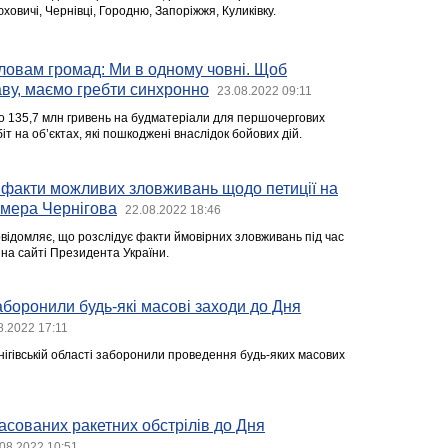
юховичі, Чернівці, Городню, Запоріжжя, Куликівку.
ловам громад: Ми в одному човні. Щоб
ву, маємо гребти синхронно
23.08.2022 09:11
 135,7 млн гривень на будматеріали для першочергових
т на об’єктах, які пошкоджені внаслідок бойових дій.
 факти можливих зловживань щодо петиції на
 мера Чернігова
22.08.2022 18:46
овідомляє, що розслідує факти ймовірних зловживань під час
 на сайті Президента України.
аборонили будь-які масові заходи до Дня
8.2022 17:11
нігівській області заборонили проведення будь-яких масових
масованих ракетних обстрілів до Дня
08.2022 10:51