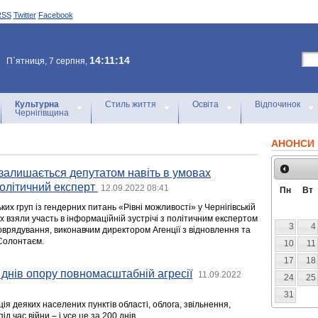
RSS
Twitter
Facebook
14:11:14
П`ятниця, 7 серпня,
Культурна
Стиль життя
Освіта
Відпочинок
Чернігівщина
АНОНСИ 
залишається депутатом навіть в умовах
політичний експерт
12.09.2022 08:41
Пн
Вт
их груп із гендерних питань «Рівні можливості» у Чернігівській
ах взяли участь в інформаційній зустрічі з політичним експертом
3
4
оврядування, виконавчим директором Агенції з відновлення та
Солонтаєм.
10
11
17
18
 днів опору повномасштабній агресії
11.09.2022
24
25
31
ація деяких населених пунктів області, облога, звільнення,
д час війни – і усе це за 200 днів.