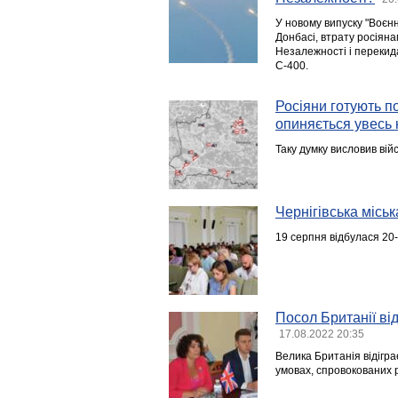
У новому випуску "Воєн
Донбасі, втрату росіяна
Незалежності і перекид
С-400.
Росіяни готують п
опиняється увесь
Таку думку висловив вій
Чернігівська місь
19 серпня відбулася 20-
Посол Британії ві
17.08.2022 20:35
Велика Британія відігра
умовах, спровокованих 