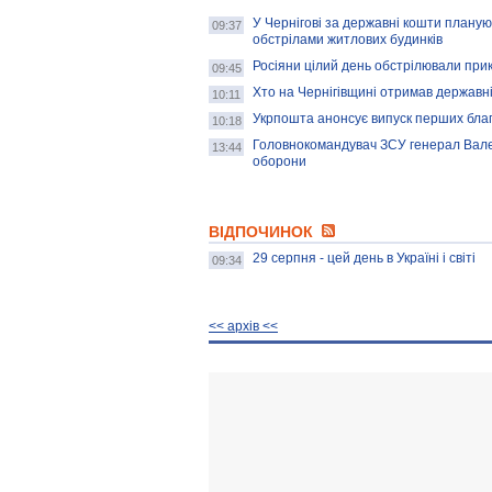
У Чернігові за державні кошти плану
09:37
обстрілами житлових будинків
Росіяни цілий день обстрілювали при
09:45
Хто на Чернігівщині отримав державн
10:11
Укрпошта анонсує випуск перших благ
10:18
Головнокомандувач ЗСУ генерал Вале
13:44
оборони
ВІДПОЧИНОК
29 серпня - цей день в Україні і світі
09:34
<< архiв <<