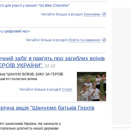
ті для участі у проєкті “Go Bike Chernihiv”
Читайте більше в розділі
Економіка
р у цифровий час»
Читайте більше в розділі
Освіта та навчання
ичний забіг в пам'ять про загиблих воїнів
ЕРОЇВ УКРАЇНИ”
12:12
воїнів “ШАНУЮ ВОЇНІВ, БІЖУ ЗА ГЕРОЇВ
м’яті полеглих воїнів.
Читайте більше в розділі
Спорт
ічна акція "Шануємо батьків Героїв
ті захисників України, які загинули у
торіальну цілісність нашої держави.