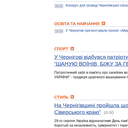
Конкурс для громад Чернігівської облас
10:21
ОСВІТА ТА НАВЧАННЯ
У Чернігові презентували проєкт «Ми
12:19
СПОРТ
У Чернігові відбувся патріот
“ШАНУЮ ВОЇНІВ, БІЖУ ЗА Г
Патріотичний забіг в пам'ять про загиблих 
УКРАЇНИ” - традиція щорічного вшанування па
СТИЛЬ
На Чернігівщині пройшла щор
Сіверського краю"
10:00
29-го серпня Україна відзначатиме День пам'я
боротьбі за незалежність, суверенітет і тери