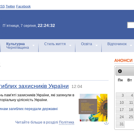
RSS
Twitter
Facebook
22:24:32
П`ятниця, 7 серпня,
Культурна
Стиль життя
Освіта
Відпочинок
Чернігівщина
АНОНСИ 
2
Пн
Вт
гиблих захисників України
12:04
ь пам’яті захисників України, які загинули в
3
4
оріальну цілісність України.
10
11
динам загиблих передали державні
17
18
24
25
Читайте більше в розділі
Політика
31