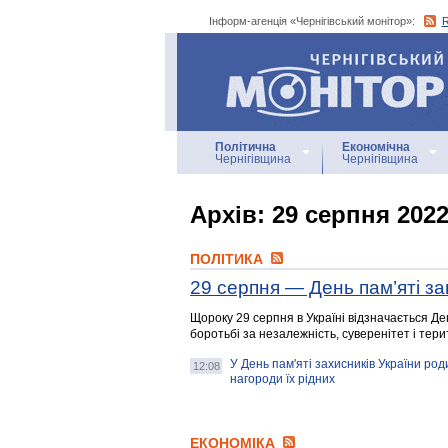
Інформ-агенція «Чернігівський монітор»:
Інформ-агенція
«Чернігівський монітор»
Політична
Економічна
Чернігівщина
Чернігівщина
Архiв: 29 серпня 202
ПОЛІТИКА
29 серпня — День пам’яті за
Щороку 29 серпня в Україні відзначається Ден
боротьбі за незалежність, суверенітет і терит
У День пам'яті захисників України ро
12:08
нагороди їх рідних
ЕКОНОМІКА