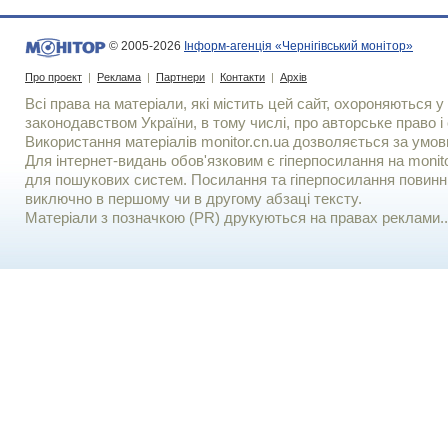
© 2005-2026
Інформ-агенція «Чернігівський монітор»
Про проект
|
Реклама
|
Партнери
|
Контакти
|
Архів
Всі права на матеріали, які містить цей сайт, охороняються у 
законодавством України, в тому числі, про авторське право і 
Використання матерiалiв monitor.cn.ua дозволяється за умов
Для iнтернет-видань обов'язковим є гiперпосилання на monito
для пошукових систем. Посилання та гіперпосилання повинні
виключно в першому чи в другому абзаці тексту.
Матеріали з позначкою (PR) друкуються на правах реклами..