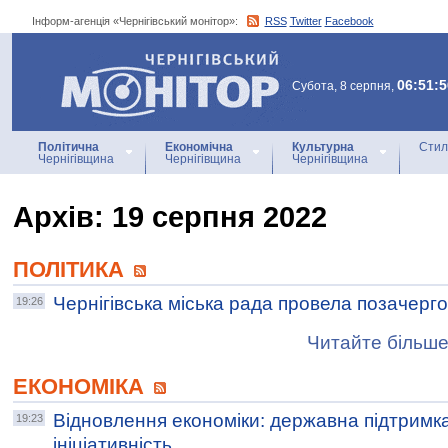
Інформ-агенція «Чернігівський монітор»:
RSS
Twitter
Facebook
Інформ-агенція
«Чернігівський монітор»
06:51:5
Субота, 8 серпня,
Політична
Економічна
Культурна
Стил
Чернігівщина
Чернігівщина
Чернігівщина
Архiв: 19 серпня 2022
ПОЛІТИКА
Чернігівська міська рада провела позачерго
19:26
Читайте більше
ЕКОНОМІКА
Відновлення економіки: державна підтримка
19:23
ініціативність