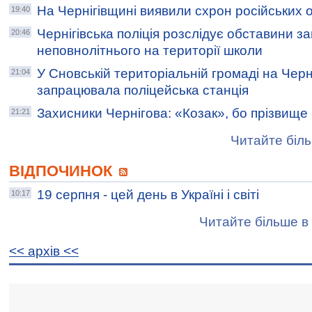
На Чернігівщині виявили схрон російських о
19:40
Чернігівська поліція розслідує обставини за
20:46
неповнолітнього на території школи
У Сновській територіальній громаді на Черн
21:04
запрацювала поліцейська станція
Захисники Чернігова: «Козак», бо прізвищ
21:21
Читайте біль
ВІДПОЧИНОК
19 серпня - цей день в Україні і світі
10:17
Читайте більше в 
<< архiв <<