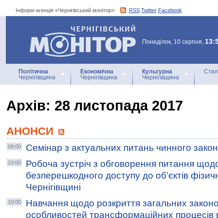
Інформ-агенція «Чернігівський монітор»:
RSS
Twitter
Facebook
Інформ-агенція
«Чернігівський монітор»
13:
Понеділок, 10 серпня,
Політична
Економічна
Культурна
Стил
Чернігівщина
Чернігівщина
Чернігівщина
Архiв: 28 листопада 2017
АНОНСИ
Семінар з актуальних питань чинного зако
09:00
Робоча зустріч з обговорення питання щод
10:00
безперешкодного доступу до об’єктів фізич
Чернігівщині
Навчання щодо розкриття загальних законо
10:00
особливостей трансформаційних процесів 