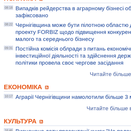
Випадків рейдерства в аграрному бізнесі об
08:18
зафіксовано
Чернігівщина може бути пілотною областю д
08:22
проекту FORBIZ щодо підвищення конкуре
малого та середнього бізнесу
Постійна комісія облради з питань економіч
09:31
інвестиційної діяльності та здійснення дер
політики провела своє чергове засідання
Читайте більше
ЕКОНОМІКА
Аграрії Чернігівщини намолотили більше 3 
10:17
Читайте більше в
КУЛЬТУРА
16:46