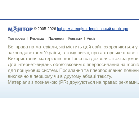
© 2005-2026
Інформ-агенція «Чернігівський монітор»
Про проект
|
Реклама
|
Партнери
|
Контакти
|
Архів
Всі права на матеріали, які містить цей сайт, охороняються у 
законодавством України, в тому числі, про авторське право і 
Використання матерiалiв monitor.cn.ua дозволяється за умов
Для iнтернет-видань обов'язковим є гiперпосилання на monito
для пошукових систем. Посилання та гіперпосилання повинні
виключно в першому чи в другому абзаці тексту.
Матеріали з позначкою (PR) друкуються на правах реклами..