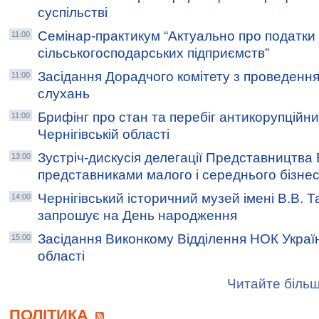
суспільстві
Семінар-практикум “Актуально про податки
11:00
сільськогосподарських підприємств”
Засідання Дорадчого комітету з проведенн
11:00
слухань
Брифінг про стан та перебіг антикорупційни
11:00
Чернігівській області
Зустріч-дискусія делегації Представництва Е
13:00
представниками малого і середнього бізне
Чернігівський історичний музей імені В.В. 
14:00
запрошує на День народження
Засідання Виконкому Відділення НОК України
15:00
області
Читайте більш
ПОЛІТИКА