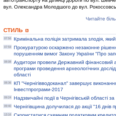
автотранспорту на ділянці дороги по вул. Шевче
вул. Олександра Молодшого до вул. Рокоссовсь
Читайте біль
СТИЛЬ
Кримінальна поліція затримала злодія, який
07:56
Прокуратурою оскаржено незаконне рішенн
07:59
порушенням вимог Закону України "Про запо
Аудитори провели Державний фінансовий а
08:08
програми проведення археологічних дослідж
області
КП "Чернігівводоканал" завершує виконанн
08:36
Інвестпрограми-2017
Надзвичайні події в Чернігівській області з
09:24
Чернігівщина долучилася до акції "16 днів 
09:40
Скористатися схемним податковим кредито
13:16