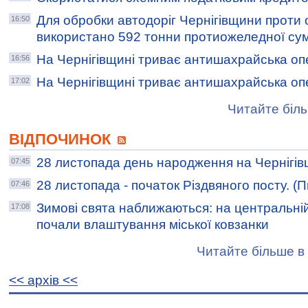
Для обробки автодоріг Чернігівщини проти 
16:50
використано 592 тонни протиожеледної сум
На Чернігівщині триває антишахрайська оп
16:56
На Чернігівщині триває антишахрайська оп
17:02
Читайте біль
ВІДПОЧИНОК
28 листопада день народження на Чернігів
07:45
28 листопада - початок Різдвяного посту. (П
07:46
Зимові свята наближаються: на центральні
17:08
почали влаштування міської ковзанки
Читайте більше в 
<< архiв <<