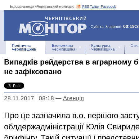
Інформ-агенція «Чернігівський монітор»:
RSS
Twitter
Facebook
Інформ-агенція
«Чернігівський монітор»
00:19:3
Субота, 8 серпня,
Політична
Економічна
Культурна
Стил
Чернігівщина
Чернігівщина
Чернігівщина
Випадків рейдерства в аграрному бі
не зафіксовано
28.11.2017 08:18
—
Агенцiя
Про це зазначила в.о. першого заст
облдержадміністрації Юлія Свириде
брифінгу. Такій ситуації і представн