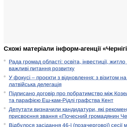
Схожі матеріали інформ-агенції «Черніг
Рада громад області: освіта, інвестиції, житло
важливі питання розвитку
У фокусі – проєкти з відновлення: з візитом на
латвійська делегація
Підписано договір про побратимство між Коз
та парафією Еш-кам-Рідлі графства Кент
Депутати визначили кандидатури, які рекоме
присвоєння звання «Почесний громадянин Черн
Відбулося засідання 46-ї (позачергової) сесії м