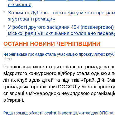
скликання
Холми та Дубове – партнери у межах програми
згуртовані громади»
У роботі другого засідання 45-ї (позачергової) 
міської ради VIII скликання оголошено перерв
ОСТАННІ НОВИНИ ЧЕРНІГІВЩИНИ
Чернігівська громада стала учасницею проєкту літніх клуб
17:17
Чернігівська міська територіальна громада за 
відкритого конкурсного відбору стала однією з
літніх клубів для дітей та підлітків «Грай. Дій. З
громадська організація DOCCU у межах проєкту 
співпраці з міжнародною неурядовою організаціє
в Україні.
Рада громад області: освіта, інвестиції, житло для ВПО та