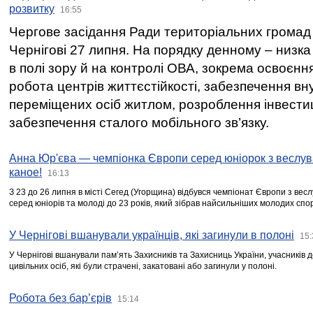
розвитку
16:55
Чергове засідання Ради територіальних громад 
Чернігові 27 липня. На порядку денному – низка
в полі зору й на контролі ОВА, зокрема освоєння
робота центрів життєстійкості, забезпечення вн
переміщених осіб житлом, розроблення інвестиц
забезпечення сталого мобільного зв’язку.
Анна Юр'єва — чемпіонка Європи серед юніорок з веслув
каное!
16:13
З 23 до 26 липня в місті Сегед (Угорщина) відбувся чемпіонат Європи з вес
серед юніорів та молоді до 23 років, який зібрав найсильніших молодих спо
У Чернігові вшанували українців, які загинули в полоні
15:
У Чернігові вшанували пам’ять Захисників та Захисниць України, учасників
цивільних осіб, які були страчені, закатовані або загинули у полоні.
Робота без бар’єрів
15:14