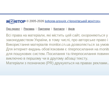
© 2005-2026
Інформ-агенція «Чернігівський монітор»
Про проект
|
Реклама
|
Партнери
|
Контакти
|
Архів
Всі права на матеріали, які містить цей сайт, охороняються у 
законодавством України, в тому числі, про авторське право і 
Використання матерiалiв monitor.cn.ua дозволяється за умов
Для iнтернет-видань обов'язковим є гiперпосилання на monito
для пошукових систем. Посилання та гіперпосилання повинні
виключно в першому чи в другому абзаці тексту.
Матеріали з позначкою (PR) друкуються на правах реклами..