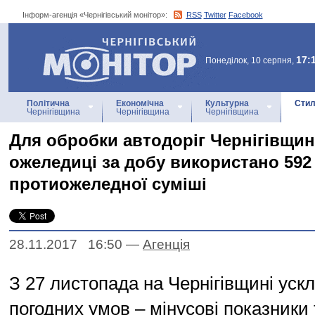
Інформ-агенція «Чернігівський монітор»:
RSS
Twitter
Facebook
Інформ-агенція
«Чернігівський монітор»
17:
Понеділок, 10 серпня,
Політична
Економічна
Культурна
Стил
Чернігівщина
Чернігівщина
Чернігівщина
Для обробки автодоріг Чернігівщи
ожеледиці за добу використано 592
протиожеледної суміші
28.11.2017 16:50
—
Агенцiя
З 27 листопада на Чернігівщині уск
погодних умов – мінусові показники