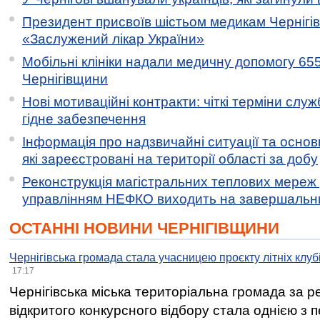
Президент присвоїв шістьом медикам Чернігі
«Заслужений лікар України»
Мобільні клініки надали медичну допомогу 65
Чернігівщини
Нові мотиваційні контракти: чіткі терміни служ
гідне забезпечення
Інформація про надзвичайні ситуації та основн
які зареєстровані на території області за добу
Реконструкція магістральних теплових мереж у
управлінням НЕФКО виходить на завершальн
ОСТАННІ НОВИНИ ЧЕРНІГІВЩИНИ
Чернігівська громада стала учасницею проєкту літніх клуб
17:17
Чернігівська міська територіальна громада за 
відкритого конкурсного відбору стала однією з