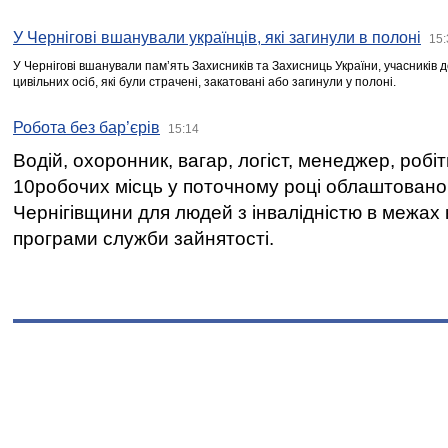
У Чернігові вшанували українців, які загинули в полоні
15:
У Чернігові вшанували пам’ять Захисників та Захисниць України, учасників
цивільних осіб, які були страчені, закатовані або загинули у полоні.
Робота без бар’єрів
15:14
Водій, охоронник, вагар, логіст, менеджер, робі
10робочих місць у поточному році облаштован
Чернігівщини для людей з інвалідністю в межах
програми служби зайнятості.