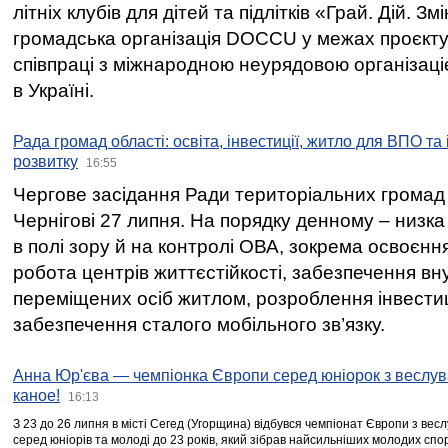
літніх клубів для дітей та підлітків «Грай. Дій. З
громадська організація DOCCU у межах проєкту 
співпраці з міжнародною неурядовою організаціє
в Україні.
Рада громад області: освіта, інвестиції, житло для ВПО та
розвитку
16:55
Чергове засідання Ради територіальних громад 
Чернігові 27 липня. На порядку денному – низка
в полі зору й на контролі ОВА, зокрема освоєння
робота центрів життєстійкості, забезпечення вн
переміщених осіб житлом, розроблення інвестиц
забезпечення сталого мобільного зв’язку.
Анна Юр'єва — чемпіонка Європи серед юніорок з веслув
каное!
16:13
З 23 до 26 липня в місті Сегед (Угорщина) відбувся чемпіонат Європи з вес
серед юніорів та молоді до 23 років, який зібрав найсильніших молодих спо