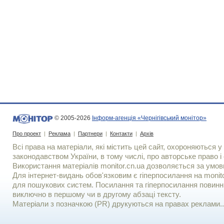
© 2005-2026
Інформ-агенція «Чернігівський монітор»
Про проект
|
Реклама
|
Партнери
|
Контакти
|
Архів
Всі права на матеріали, які містить цей сайт, охороняються у 
законодавством України, в тому числі, про авторське право і 
Використання матерiалiв monitor.cn.ua дозволяється за умов
Для iнтернет-видань обов'язковим є гiперпосилання на monito
для пошукових систем. Посилання та гіперпосилання повинні
виключно в першому чи в другому абзаці тексту.
Матеріали з позначкою (PR) друкуються на правах реклами..