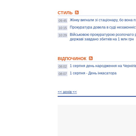
СТИЛЬ
Жінку вигнали зі стаціонару, бо вона 
09:45
Прокуратура довела в суді незаконніс
10:15
Військовою прокуратурою розпочато р
10:29
державі завдано збитків на 1 млн грн
ВІДПОЧИНОК
1 серпня день народження на Чернігі
08:02
1 серпня - День інкасатора
08:07
<< архiв <<