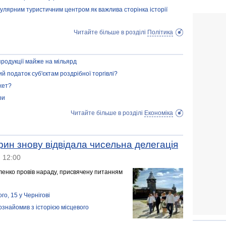
улярним туристичним центром як важлива сторінка історії
Читайте більше в розділі
Політика
родукції майже на мільярд
ий податок суб'єктам роздрібної торгівлі?
жет?
ри
Читайте більше в розділі
Економіка
ин знову відвідала чисельна делегація
12:00
иленко провів нараду, присвячену питанням
го, 15 у Чернігові
ознайомив з історією місцевого