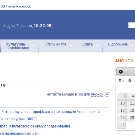
RSS
Twitter
Facebook
15:22:08
Неділя, 9 серпня,
Культурна
Стиль життя
Освіта
Відпочинок
Чернігівщина
АНОНСИ 
Пн
Вт
яді
Читайте більше в розділі
Анонси
3
4
10
11
17
18
оботою лікувально-профілактичних закладів Чернігівщини
24
25
ти на зло усім». ВІДЕО
31
аграріїв пільгового режиму оподаткування
ся на первинному рівні