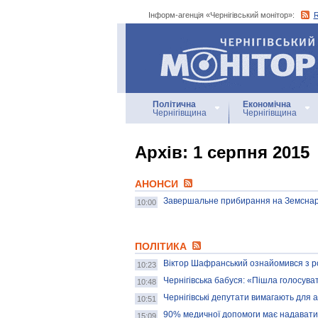
Інформ-агенція «Чернігівський монітор»:
Інформ-агенція
«Чернігівський монітор»
Політична
Економічна
Чернігівщина
Чернігівщина
Архiв: 1 серпня 2015
АНОНСИ
Завершальне прибирання на Земснар
10:00
ПОЛІТИКА
Віктор Шафранський ознайомився з р
10:23
Чернігівська бабуся: «Пішла голосува
10:48
Чернігівські депутати вимагають для 
10:51
90% медичної допомоги має надавати
15:09