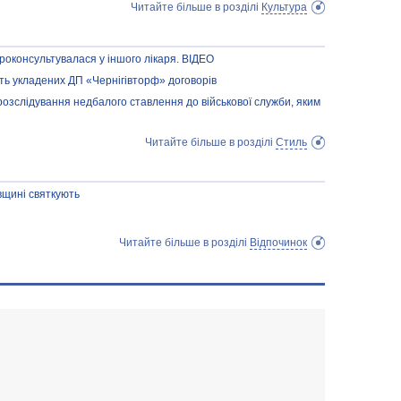
Читайте більше в розділі
Культура
проконсультувалася у іншого лікаря. ВІДЕО
ть укладених ДП «Чернігівторф» договорів
озслідування недбалого ставлення до військової служби, яким
Читайте більше в розділі
Стиль
вщині святкують
Читайте більше в розділі
Відпочинок