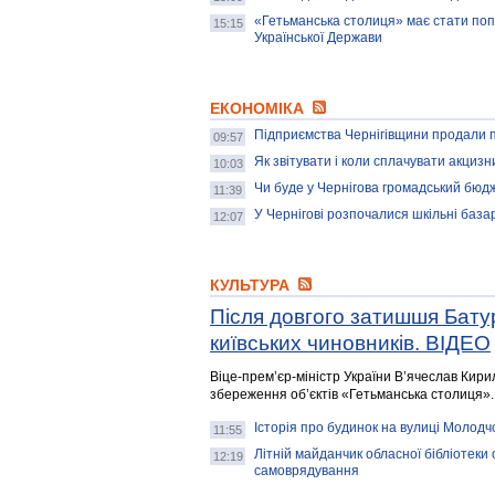
«Гетьманська столиця» має стати поп
15:15
Української Держави
ЕКОНОМІКА
Підприємства Чернігівщини продали п
09:57
Як звітувати і коли сплачувати акцизн
10:03
Чи буде у Чернігова громадський бюд
11:39
У Чернігові розпочалися шкільні база
12:07
КУЛЬТУРА
Після довгого затишшя Батур
київських чиновників. ВІДЕО
Віце-прем’єр-міністр України В’ячеслав Кир
збереження об’єктів «Гетьманська столиця».
Історія про будинок на вулиці Молодчо
11:55
Літній майданчик обласної бібліотеки 
12:19
самоврядування