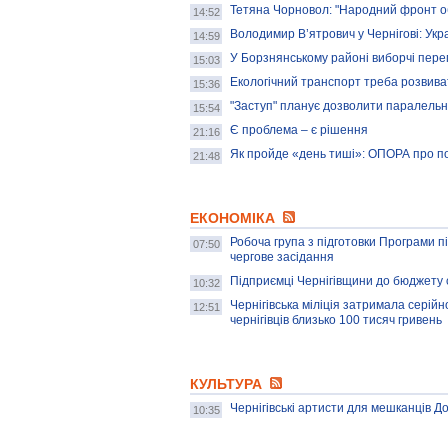
Тетяна Чорновол: "Народний фронт об
14:52
Володимир В’ятрович у Чернігові: Укр
14:59
У Борзнянському районі виборчі пере
15:03
Екологічний транспорт треба розвива
15:36
"Заступ" планує дозволити паралельне
15:54
Є проблема – є рішення
21:16
Як пройде «день тиші»: ОПОРА про п
21:48
ЕКОНОМІКА
Робоча група з підготовки Програми 
07:50
чергове засідання
Підприємці Чернігівщини до бюджету 
10:32
Чернігівська міліція затримала серій
12:51
чернігівців близько 100 тисяч гривень
КУЛЬТУРА
Чернігівські артисти для мешканців Д
10:35