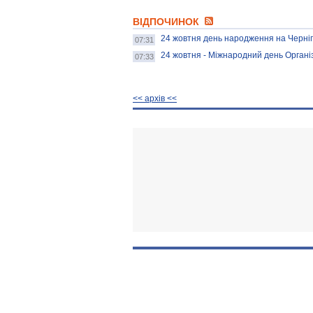
ВІДПОЧИНОК
24 жовтня день народження на Черніг
07:31
24 жовтня - Міжнародний день Органі
07:33
<< архiв <<