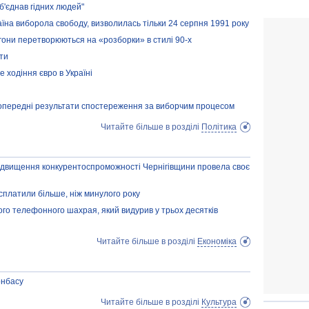
'єднав гідних людей"
аїна виборола свободу, визволилась тільки 24 серпня 1991 року
гони перетворюються на «розборки» в стилі 90-х
ти
 ходіння євро в Україні
опередні результати спостереження за виборчим процесом
Читайте більше в розділі
Політика
підвищення конкурентоспроможності Чернігівщини провела своє
сплатили більше, ніж минулого року
ного телефонного шахрая, який видурив у трьох десятків
Читайте більше в розділі
Економіка
онбасу
Читайте більше в розділі
Культура