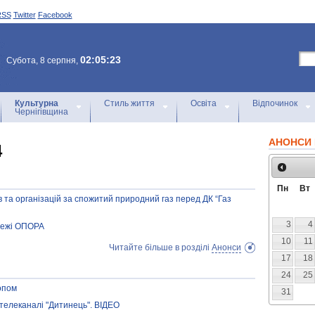
RSS
Twitter
Facebook
02:05:23
Субота, 8 серпня,
Культурна
Стиль життя
Освіта
Відпочинок
Чернігівщина
АНОНСИ 
4
Пн
Вт
 та організацій за спожитий природний газ перед ДК “Газ
3
4
режі ОПОРА
10
11
Читайте більше в розділі
Анонси
17
18
24
25
опом
31
 телеканалі "Дитинець". ВІДЕО