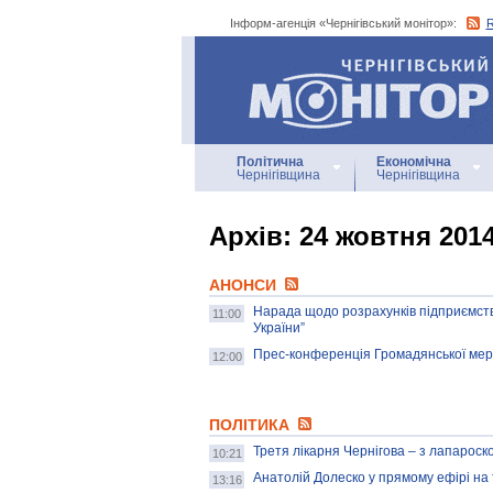
Інформ-агенція «Чернігівський монітор»:
Інформ-агенція
«Чернігівський монітор»
Політична
Економічна
Чернігівщина
Чернігівщина
Архiв: 24 жовтня 201
АНОНСИ
Нарада щодо розрахунків підприємств
11:00
України”
Прес-конференція Громадянської ме
12:00
ПОЛІТИКА
Третя лікарня Чернігова – з лапароск
10:21
Анатолій Долеско у прямому ефірі на
13:16