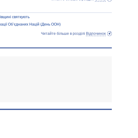
івщині святкують
зації Об’єднаних Націй (День ООН)
Читайте більше в розділі
Відпочинок