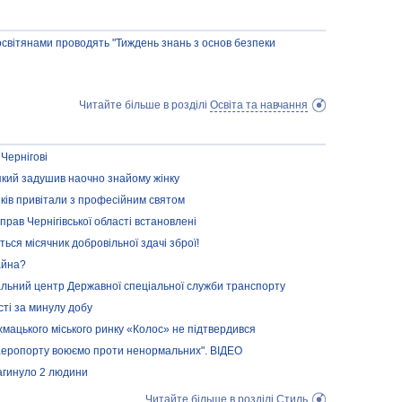
 освітянами проводять "Тиждень знань з основ безпеки
Читайте більше в розділі
Освіта та навчання
 Чернігові
 який задушив наочно знайому жінку
иків привітали з професійним святом
прав Чернігівської області встановлені
ться місячник добровільної здачі зброї!
айна?
альний центр Державної спеціальної служби транспорту
сті за минулу добу
ахмацького міського ринку «Колос» не підтвердився
у аеропорту воюємо проти ненормальних". ВІДЕО
загинуло 2 людини
Читайте більше в розділі
Стиль