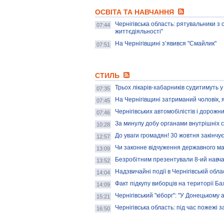
ОСВІТА ТА НАВЧАННЯ
Чернігівська область: рятувальники з
07:44
життєдіяльності"
На Чернігівщині з’явився "Смайлик"
07:51
СТИЛЬ
Трьох лікарів-хабарників судитимуть у
07:35
На Чернігівщині затриманий чоловік,
07:45
Чернігівських автомобілістів і дорожн
07:46
За минулу добу органами внутрішніх с
10:28
До уваги громадян! 30 жовтня закінчує
12:57
Чи законне відчуження державного м
13:09
Безробітним презентували 8-ий навч
13:52
Надзвичайні події в Чернігівській обла
14:04
Факт підкупу виборців на території Б
14:09
Чернігівський "кіборг": "У Донецьком
15:21
Чернігівська область: під час пожежі 
16:50