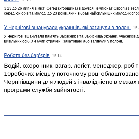
З 23 до 26 липня в місті Сегед (Угорщина) відбувся чемпіонат Європи з вес
серед юніорів та молоді до 23 років, який зібрав найсильніших молодих спо
У Чернігові вшанували українців, які загинули в полоні
15:
У Чернігові вшанували пам’ять Захисників та Захисниць України, учасників
цивільних осіб, які були страчені, закатовані або загинули у полоні.
Робота без бар’єрів
15:14
Водій, охоронник, вагар, логіст, менеджер, робі
10робочих місць у поточному році облаштован
Чернігівщини для людей з інвалідністю в межах
програми служби зайнятості.