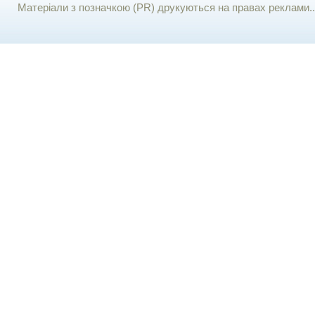
Матеріали з позначкою (PR) друкуються на правах реклами..