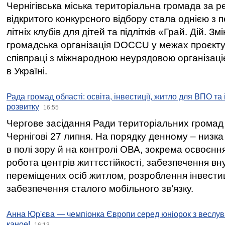
Чернігівська міська територіальна громада за 
відкритого конкурсного відбору стала однією з
літніх клубів для дітей та підлітків «Грай. Дій. З
громадська організація DOCCU у межах проєкту 
співпраці з міжнародною неурядовою організаціє
в Україні.
Рада громад області: освіта, інвестиції, житло для ВПО та
розвитку
16:55
Чергове засідання Ради територіальних громад 
Чернігові 27 липня. На порядку денному – низка
в полі зору й на контролі ОВА, зокрема освоєння
робота центрів життєстійкості, забезпечення вн
переміщених осіб житлом, розроблення інвестиц
забезпечення сталого мобільного зв’язку.
Анна Юр'єва — чемпіонка Європи серед юніорок з веслув
каное!
16:13