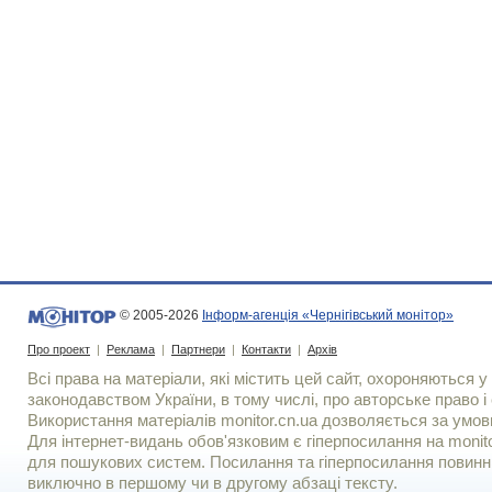
© 2005-2026
Інформ-агенція «Чернігівський монітор»
Про проект
|
Реклама
|
Партнери
|
Контакти
|
Архів
Всі права на матеріали, які містить цей сайт, охороняються у 
законодавством України, в тому числі, про авторське право і 
Використання матерiалiв monitor.cn.ua дозволяється за умов
Для iнтернет-видань обов'язковим є гiперпосилання на monito
для пошукових систем. Посилання та гіперпосилання повинні
виключно в першому чи в другому абзаці тексту.