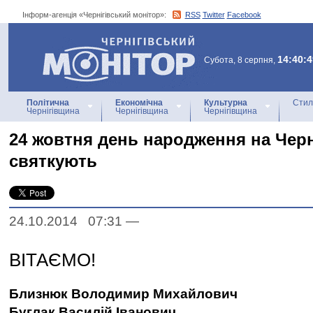
Інформ-агенція «Чернігівський монітор»:
RSS
Twitter
Facebook
Інформ-агенція
«Чернігівський монітор»
14:40:4
Субота, 8 серпня,
Політична
Економічна
Культурна
Стил
Чернігівщина
Чернігівщина
Чернігівщина
24 жовтня день народження на Черн
святкують
24.10.2014 07:31
—
ВІТАЄМО!
Близнюк Володимир Михайлович
Буглак Василій Іванович