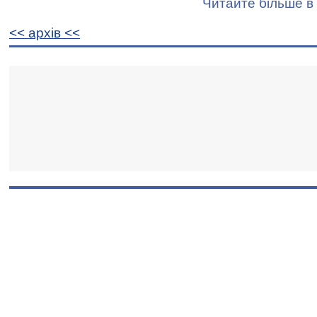
Читайте більше в 
<< архiв <<