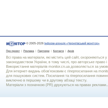
© 2005-2026
Інформ-агенція «Чернігівський монітор»
Про проект
|
Реклама
|
Партнери
|
Контакти
|
Архів
Всі права на матеріали, які містить цей сайт, охороняються у 
законодавством України, в тому числі, про авторське право і 
Використання матерiалiв monitor.cn.ua дозволяється за умов
Для iнтернет-видань обов'язковим є гiперпосилання на monito
для пошукових систем. Посилання та гіперпосилання повинні
виключно в першому чи в другому абзаці тексту.
Матеріали з позначкою (PR) друкуються на правах реклами..