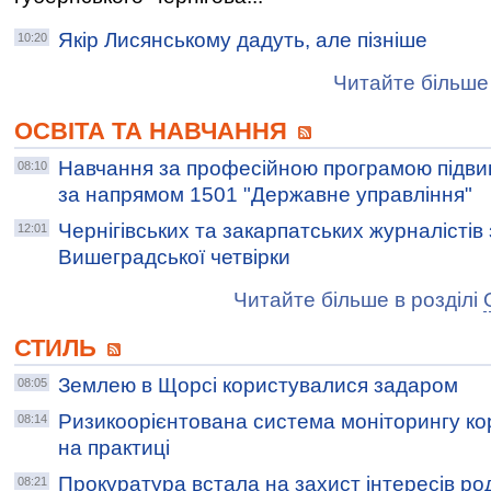
Якір Лисянському дадуть, але пізніше
10:20
Читайте більше 
ОСВІТА ТА НАВЧАННЯ
Навчання за професійною програмою підвищ
08:10
за напрямом 1501 "Державне управління"
Чернігівських та закарпатських журналісті
12:01
Вишеградської четвірки
Читайте більше в розділі
СТИЛЬ
Землею в Щорсі користувалися задаром
08:05
Ризикоорієнтована система моніторингу ко
08:14
на практиці
Прокуратура встала на захист інтересів р
08:21