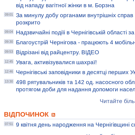
від нападу вагітної жінки в м. Борзна
За минулу добу органами внутрішніх справ Ч
09:01
розкрито
Надзвичайні подіїі в Чернігівській області 
09:04
Благоустрій Чернігова - працюють 4 мобільн
09:30
Відрізані від райцентру. ВІДЕО
09:53
Увага, активізувалися шахраї!
12:45
Чернігівські заповідники в десятці перших У
12:46
498 рятувальників та 142 од. насосного о
13:30
протягом доби для надання допомоги насе
Читайте біль
ВІДПОЧИНОК
9 квітня день народження на Чернігівщині 
07:51