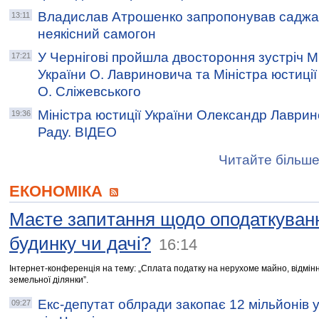
Владислав Атрошенко запропонував саджати
13:11
неякісний самогон
У Чернігові пройшла двостороння зустріч Мі
17:21
України О. Лавриновича та Міністра юстиції
О. Сліжевського
Міністра юстиції України Олександр Лаври
19:36
Раду. ВІДЕО
Читайте більше
ЕКОНОМІКА
Маєте запитання щодо оподаткуванн
будинку чи дачі?
16:14
Інтернет-конференція на тему: „Сплата податку на нерухоме майно, відмінн
земельної ділянки”.
Екс-депутат облради закопає 12 мільйонів 
09:27