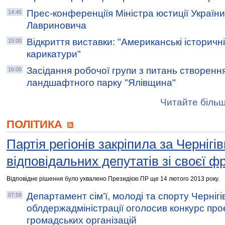
Прес-конференціїя Міністра юстиції Україн
14:45
Лавриновича
Відкриття виставки: "Американські історичні 
15:00
карикатури"
Засідання робочої групи з питань створенн
16:00
ландшафтного парку "Ялівщина"
Читайте більш
ПОЛІТИКА
Партія регіонів закріпила за Черніг
відповідальних депутатів зі своєї фр
Відповідне рішення було ухвалено Президією ПР ще 14 лютого 2013 року.
Департамент сім’ї, молоді та спорту Чернігі
07:59
облдержадміністрації оголосив конкурс про
громадських організацій