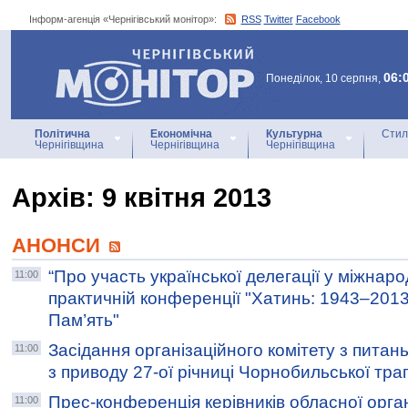
Інформ-агенція «Чернігівський монітор»:
RSS
Twitter
Facebook
Інформ-агенція
«Чернігівський монітор»
06:
Понеділок, 10 серпня,
Політична
Економічна
Культурна
Стил
Чернігівщина
Чернігівщина
Чернігівщина
Архiв: 9 квітня 2013
АНОНСИ
“Про участь української делегації у міжнаро
11:00
практичній конференції "Хатинь: 1943–2013.
Пам’ять"
Засідання організаційного комітету з питан
11:00
з приводу 27-ої річниці Чорнобильської траг
Прес-конференція керівників обласної орган
11:00