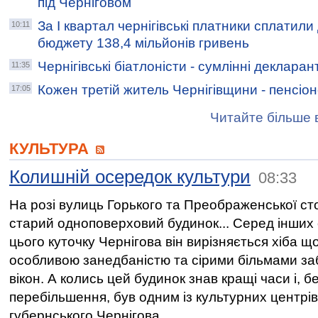
під Черніговом
За І квартал чернігівські платники сплатил
10:11
бюджету 138,4 мільйонів гривень
Чернігівські біатлоністи - сумлінні декларан
11:35
Кожен третій житель Чернігівщини - пенсіо
17:05
Читайте більше в
КУЛЬТУРА
Колишній осередок культури
08:33
На розі вулиць Горького та Преображенської ст
старий одноповерховий будинок... Серед інших
цього куточку Чернігова він вирізняється хіба щ
особливою занедбаністю та сірими більмами за
вікон. А колись цей будинок знав кращі часи і, б
перебільшення, був одним із культурних центрів
губернського Чернігова...