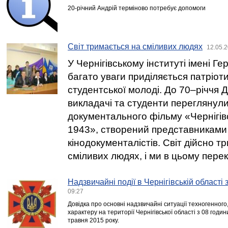
20-річний Андрій терміново потребує допомоги
Світ тримається на сміливих людях
12.05.2
У Чернігівському інституті імені Г
багато уваги приділяється патріо
студентської молоді. До 70–річчя
викладачі та студенти переглянули
документального фільму «Чернігів
1943», створений представниками
кінодокументалістів. Світ дійсно т
сміливих людях, і ми в цьому пере
Надзвичайні події в Чернігівській області
09:27
Довідка про основні надзвичайні ситуації техногенного
характеру на території Чернігівської області з 08 годи
травня 2015 року.