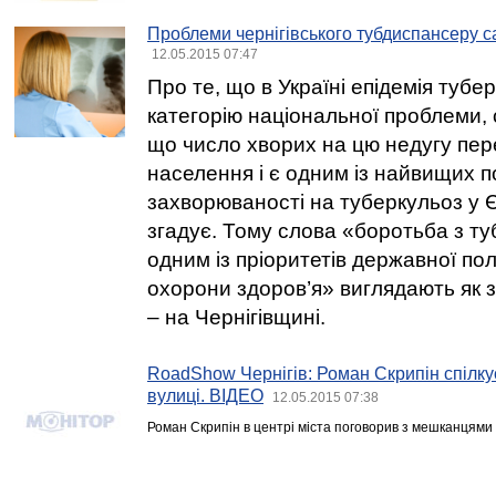
Проблеми чернігівського тубдиспансеру с
12.05.2015 07:47
Про те, що в Україні епідемія туб
категорію національної проблеми, с
що число хворих на цю недугу пе
населення і є одним із найвищих п
захворюваності на туберкульоз у Є
згадує. Тому слова «боротьба з т
одним із пріоритетів державної пол
охорони здоров’я» виглядають як
– на Чернігівщині.
RoadShow Чернігів: Роман Скрипін спілку
вулиці. ВІДЕО
12.05.2015 07:38
Роман Скрипін в центрі міста поговорив з мешканцями 