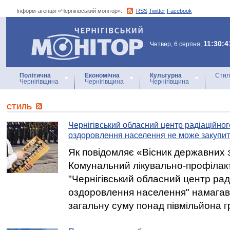
Інформ-агенція «Чернігівський монітор»:
RSS
Twitter
Facebook
Інформ-агенція
«Чернігівський монітор»
11:30:4
Четвер, 6 серпня,
Політична
Економічна
Культурна
Стил
Чернігівщина
Чернігівщина
Чернігівщина
СТИЛЬ
Чернігівський обласний центр радіаційног
оздоровлення населення не може закупит
Як повідомляє «Вісник державних 
Комунальний лікувально-профілак
"Чернігівський обласний центр рад
оздоровлення населення" намагавс
загальну суму понад півмільйона г