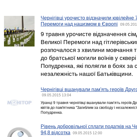
Чернігівці урочисто відзначили ювілейне 
Перемоги над нацизмом в Європі
09.05.201
9 травня урочисте відзначення сім
Великої Перемоги над гітлерівськ
розпочалося з хвилини мовчання та
до братської могили воїнів у сквері
Попудренка, які полягли в боях за 
незалежність нашої Батьківщини.
Чернігівці вшанували пам'ять героїв Друго
09.05.2015 13:04
Уранці 9 травня чернігівці вшанували пам’ять героїв Др
квітів до пам'ятника "Загиблим за свободу і незалежніст
Попудренка.
Рівень добровільної сплати податків на Ч
94,8 відсотка
09.05.2015 12:00