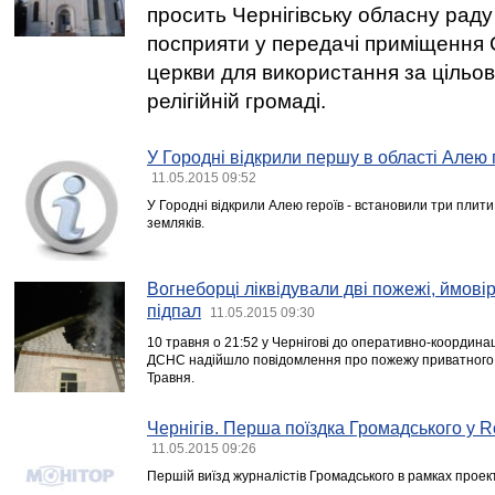
просить Чернігівську обласну раду
посприяти у передачі приміщення 
церкви для використання за цільо
релігійній громаді.
У Городні відкрили першу в області Алею г
11.05.2015 09:52
У Городні відкрили Алею героїв - встановили три плити
земляків.
Вогнеборці ліквідували дві пожежі, ймов
підпал
11.05.2015 09:30
10 травня о 21:52 у Чернігові до оперативно-координа
ДСНС надійшло повідомлення про пожежу приватного ж
Травня.
Чернігів. Перша поїздка Громадського у 
11.05.2015 09:26
Першій виїзд журналістів Громадського в рамках прое