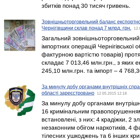
збитків понад 30 тисяч гривень.
Зовнішньоторговельний баланс експортно
Чернігівщини склав понад 7 млрд. грн.
12.
Загальний зовнішньоторговельний
імпортних операцій Чернігівської о
фактурною вартістю товарів) протя
складає 7 013,46 млн.грн., з яких 
245,10 млн.грн. та імпорт – 4 768,3
За минулу добу органами внутрішніх спра
області зареєстровано
12.05.2015 12:18
За минулу добу органами внутрішні
16 кримінальним правопорушенням о
встановлені, з них: 4 крадіжки, 2 з
незаконним обігом наркотиків, 4 
тілесних ушкоджень та 6 інших кр