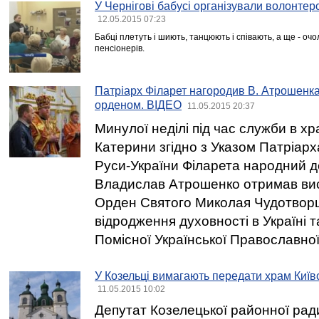
У Чернігові бабусі організували волонтер
12.05.2015 07:23
Бабці плетуть і шиють, танцюють і співають, а ще - о
пенсіонерів.
Патріарх Філарет нагородив В. Атрошенк
орденом. ВІДЕО
11.05.2015 20:37
Минулої неділі під час служби в хра
Катерини згідно з Указом Патріарха 
Руси-України Філарета народний д
Владислав Атрошенко отримав вис
Орден Святого Миколая Чудотворця
відродження духовності в Україні 
Помісної Української Православної
У Козельці вимагають передати храм Київ
11.05.2015 10:02
Депутат Козелецької районної ра