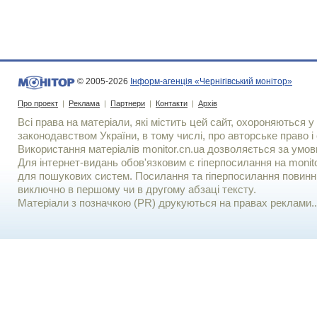
© 2005-2026
Інформ-агенція «Чернігівський монітор»
Про проект
|
Реклама
|
Партнери
|
Контакти
|
Архів
Всі права на матеріали, які містить цей сайт, охороняються у 
законодавством України, в тому числі, про авторське право і 
Використання матерiалiв monitor.cn.ua дозволяється за умов
Для iнтернет-видань обов'язковим є гiперпосилання на monito
для пошукових систем. Посилання та гіперпосилання повинні
виключно в першому чи в другому абзаці тексту.
Матеріали з позначкою (PR) друкуються на правах реклами..