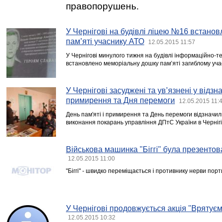
правопорушень.
У Чернігові на будівлі ліцею №16 встано
пам’яті учаснику АТО
12.05.2015 11:57
У Чернігові минулого тижня на будівлі інформаційно-т
встановлено меморіальну дошку пам’яті загиблому уча
У Чернігові засуджені та ув’язнені у відзна
примирення та Дня перемоги
12.05.2015 11:
День пам′яті і примирення та День перемоги відзначил
виконання покарань управління ДПтС України в Чернігі
Військова машинка "Біггі" була презенто
12.05.2015 11:00
"Біггі" - швидко переміщається і противнику нерви порт
У Чернігові продовжується акція "Врятує
12.05.2015 10:32