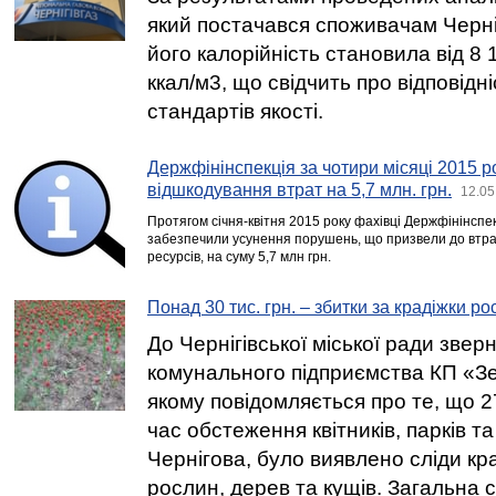
який постачався споживачам Черні
його калорійність становила від 8 
ккал/м3, що свідчить про відповідн
стандартів якості.
Держфінінспекція за чотири місяці 2015 р
відшкодування втрат на 5,7 млн. грн.
12.05
Протягом січня-квітня 2015 року фахівці Держфінінспекц
забезпечили усунення порушень, що призвели до втра
ресурсів, на суму 5,7 млн грн.
Понад 30 тис. грн. – збитки за крадіжки ро
До Чернігівської міської ради звер
комунального підприємства КП «Зе
якому повідомляється про те, що 27 
час обстеження квітників, парків та
Чернігова, було виявлено сліди к
рослин, дерев та кущів. Загальна