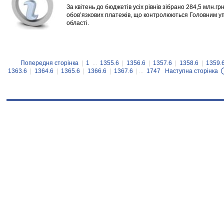
За квітень до бюджетів усіх рівнів зібрано 284,5 млн.грн
обов’язкових платежів, що контролюються Головним уп
області.
Попередня сторінка
|
1
...
1355.6
|
1356.6
|
1357.6
|
1358.6
|
1359.
1363.6
|
1364.6
|
1365.6
|
1366.6
|
1367.6
| ...
1747
Наступна сторінка