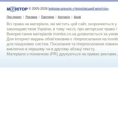
© 2005-2026
Інформ-агенція «Чернігівський монітор»
Про проект
|
Реклама
|
Партнери
|
Контакти
|
Архів
Всі права на матеріали, які містить цей сайт, охороняються у 
законодавством України, в тому числі, про авторське право і 
Використання матерiалiв monitor.cn.ua дозволяється за умов
Для iнтернет-видань обов'язковим є гiперпосилання на monito
для пошукових систем. Посилання та гіперпосилання повинні
виключно в першому чи в другому абзаці тексту.
Матеріали з позначкою (PR) друкуються на правах реклами..