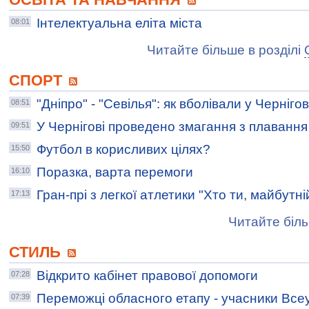
Інтелектуальна еліта міста
08:01
Читайте більше в розділі
СПОРТ
"Дніпро" - "Севілья": як вболівали у Черніго
08:51
У Чернігові проведено змагання з плавання
09:51
Футбол в корисливих цілях?
15:50
Поразка, варта перемоги
16:10
Гран-прі з легкої атлетики "Хто ти, майбутні
17:13
Читайте біль
СТИЛЬ
Відкрито кабінет правової допомоги
07:28
Переможці обласного етапу - учасники Все
07:39