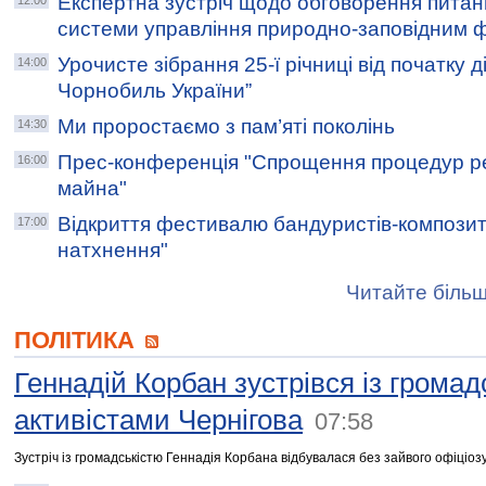
Експертна зустріч щодо обговорення пита
12:00
системи управління природно-заповідним
Урочисте зібрання 25-ї річниці від початку 
14:00
Чорнобиль України”
Ми проростаємо з пам’яті поколінь
14:30
Прес-конференція "Спрощення процедур реє
16:00
майна"
Відкриття фестивалю бандуристів-композит
17:00
натхнення"
Читайте більш
ПОЛІТИКА
Геннадій Корбан зустрівся із грома
активістами Чернігова
07:58
Зустріч із громадськістю Геннадія Корбана відбувалася без зайвого офіціозу