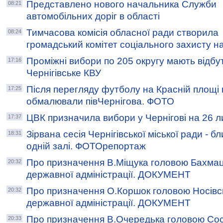
Представлено нового начальника Служби
08:21
автомобільних доріг в області
Тимчасова комісія обласної ради створила
08:24
громадський комітет соціального захисту н
Проміжні вибори по 205 округу мають відбут
17:16
Чернігівське КВУ
Після перегляду футболу на Красній площі 
17:25
обмалювали півЧернігова. ФОТО
ЦВК призначила вибори у Чернігові на 26
17:37
Зірвана сесія Чернігівської міської ради - бл
18:31
одній залі. ФОТОрепортаж
Про призначення В.Міщука головою Бахмац
20:32
державної адміністрації. ДОКУМЕНТ
Про призначення О.Коршок головою Носівс
20:32
державної адміністрації. ДОКУМЕНТ
Про призначення В.Очередька головою Сос
20:33