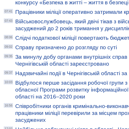
конкурсу «Безпека в житті – життя в безпеці
Працівники міліції оперативно затримали к
07:41
Військовослужбовець, який двічі тікав з війс
07:43
засуджений до 2 років тримання у дисципл
Слідчі податкової міліції повертають бюдже
08:06
Справу призначено до розгляду по суті
09:02
За минулу добу органами внутрішніх справ
09:35
Чернігівській області зареєстровано
Надзвичайні події в Чернігівській області з
09:37
Відбулося перше засідання робочої групи з
10:03
обласної Програми розвитку інформаційної
області на 2016–2020 роки
Співробітники органів кримінально-виконавчо
16:56
працівники міліції перевірили за місцем пр
засуджених
17:02