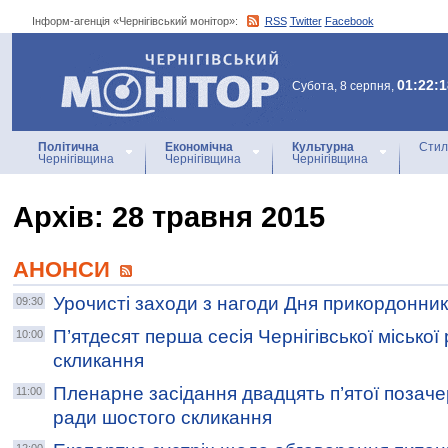
Інформ-агенція «Чернігівський монітор»:
RSS
Twitter
Facebook
Інформ-агенція
«Чернігівський монітор»
01:22:1
Субота, 8 серпня,
Політична
Економічна
Культурна
Стил
Чернігівщина
Чернігівщина
Чернігівщина
Архiв: 28 травня 2015
АНОНСИ
Урочисті заходи з нагоди Дня прикордонни
09:30
П’ятдесят перша сесія Чернігівської міської
10:00
скликання
Пленарне засідання двадцять п’ятої позачер
11:00
ради шостого скликання