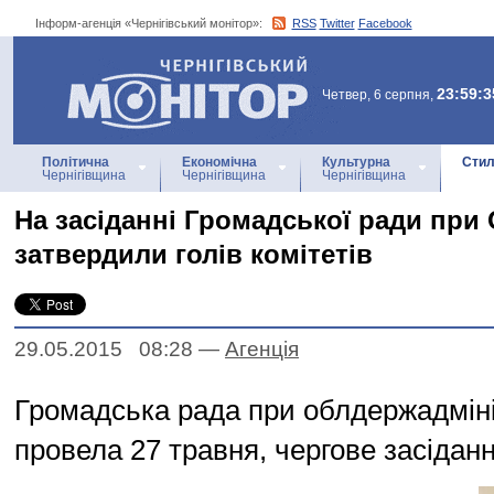
Інформ-агенція «Чернігівський монітор»:
RSS
Twitter
Facebook
Інформ-агенція
«Чернігівський монітор»
23:59:3
Четвер, 6 серпня,
Політична
Економічна
Культурна
Стил
Чернігівщина
Чернігівщина
Чернігівщина
На засіданні Громадської ради при
затвердили голів комітетів
29.05.2015 08:28
—
Агенцiя
Громадська рада при облдержадміні
провела 27 травня, чергове засіданн