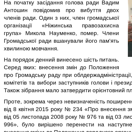
На початку засідання голова ради Вадим
Антошин повідомив про вибуття двох
членів ради. Один з них, член громадської
організації «Ніжинська правозахисна
група» Микола Науменко, помер. Члени
Громадської ради вшанували його пам'ять
хвилиною мовчання.
На порядок денний винесено шість питань.
Серед яких: внесення змін до Положення
про Громадську раду при облдержадміністрації
комітетів та вибори заступників голови і прези
Також зібрання мало затвердити орієнтовний п
Проте, зокрема через невизначеність поширенн
від 8 квітня 2015 року № 234 «Про внесення з
від 05 листопада 2008 року № 976 та від 03 л
996», було вирішено перенести на наступне