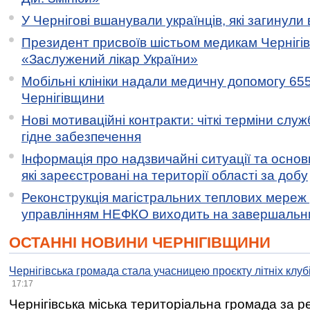
У Чернігові вшанували українців, які загинули 
Президент присвоїв шістьом медикам Чернігі
«Заслужений лікар України»
Мобільні клініки надали медичну допомогу 65
Чернігівщини
Нові мотиваційні контракти: чіткі терміни служ
гідне забезпечення
Інформація про надзвичайні ситуації та основн
які зареєстровані на території області за добу
Реконструкція магістральних теплових мереж у
управлінням НЕФКО виходить на завершальн
ОСТАННІ НОВИНИ ЧЕРНІГІВЩИНИ
Чернігівська громада стала учасницею проєкту літніх клуб
17:17
Чернігівська міська територіальна громада за 