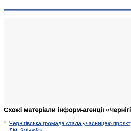
Схожі матеріали інформ-агенції «Черніг
Чернігівська громада стала учасницею проєкту 
Дій. Змінюй»