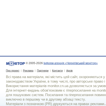
© 2005-2026
Інформ-агенція «Чернігівський монітор»
Про проект
|
Реклама
|
Партнери
|
Контакти
|
Архів
Всі права на матеріали, які містить цей сайт, охороняються у 
законодавством України, в тому числі, про авторське право і 
Використання матерiалiв monitor.cn.ua дозволяється за умов
Для iнтернет-видань обов'язковим є гiперпосилання на monito
для пошукових систем. Посилання та гіперпосилання повинні
виключно в першому чи в другому абзаці тексту.
Матеріали з позначкою (PR) друкуються на правах реклами..