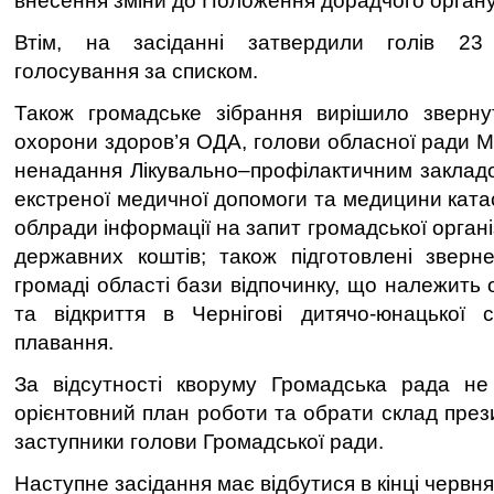
внесення зміни до Положення дорадчого органу
Втім, на засіданні затвердили голів 23 
голосування за списком.
Також громадське зібрання вирішило зверну
охорони здоров’я ОДА, голови обласної ради 
ненадання Лікувально–профілактичним заклад
екстреної медичної допомоги та медицини ката
облради інформації на запит громадської органі
державних коштів; також підготовлені зверн
громаді області бази відпочинку, що належить 
та відкриття в Чернігові дитячо-юнацької 
плавання.
За відсутності кворуму Громадська рада не
орієнтовний план роботи та обрати склад прези
заступники голови Громадської ради.
Наступне засідання має відбутися в кінці червня