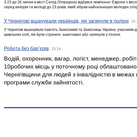
З 23 до 26 липня в місті Сегед (Угорщина) відбувся чемпіонат Європи з вес
серед юніорів та молоді до 23 років, який зібрав найсильніших молодих спо
У Чернігові вшанували українців, які загинули в полоні
15:
У Чернігові вшанували пам’ять Захисників та Захисниць України, учасників
цивільних осіб, які були страчені, закатовані або загинули у полоні.
Робота без бар’єрів
15:14
Водій, охоронник, вагар, логіст, менеджер, робі
10робочих місць у поточному році облаштован
Чернігівщини для людей з інвалідністю в межах
програми служби зайнятості.