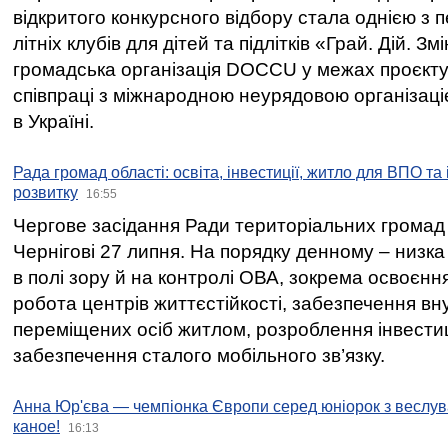
відкритого конкурсного відбору стала однією з
літніх клубів для дітей та підлітків «Грай. Дій. З
громадська організація DOCCU у межах проєкту 
співпраці з міжнародною неурядовою організаціє
в Україні.
Рада громад області: освіта, інвестиції, житло для ВПО та
розвитку
16:55
Чергове засідання Ради територіальних громад 
Чернігові 27 липня. На порядку денному – низка
в полі зору й на контролі ОВА, зокрема освоєння
робота центрів життєстійкості, забезпечення вн
переміщених осіб житлом, розроблення інвестиц
забезпечення сталого мобільного зв’язку.
Анна Юр'єва — чемпіонка Європи серед юніорок з веслув
каное!
16:13