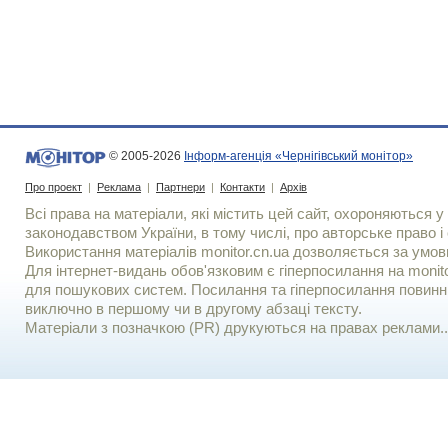
© 2005-2026
Інформ-агенція «Чернігівський монітор»
Про проект
|
Реклама
|
Партнери
|
Контакти
|
Архів
Всі права на матеріали, які містить цей сайт, охороняються у 
законодавством України, в тому числі, про авторське право і 
Використання матерiалiв monitor.cn.ua дозволяється за умов
Для iнтернет-видань обов'язковим є гiперпосилання на monito
для пошукових систем. Посилання та гіперпосилання повинні
виключно в першому чи в другому абзаці тексту.
Матеріали з позначкою (PR) друкуються на правах реклами..