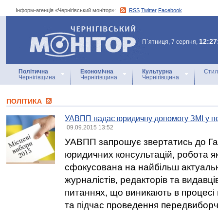
Інформ-агенція «Чернігівський монітор»:
RSS
Twitter
Facebook
Інформ-агенція
«Чернігівський монітор»
12:27
П`ятниця, 7 серпня,
Політична
Економічна
Культурна
Стил
Чернігівщина
Чернігівщина
Чернігівщина
ПОЛІТИКА
УАВПП надає юридичну допомогу ЗМІ у п
09.09.2015 13:52
УАВПП запрошує звертатись до Гар
юридичних консультацій, робота як
сфокусована на найбільш актуаль
журналістів, редакторів та видавців
питаннях, що виникають в процесі 
та підчас проведення передвиборчої