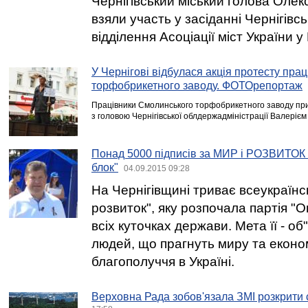
Чернігівський міський голова Олек
взяли участь у засіданні Чернігівс
відділення Асоціації міст України у
У Чернігові відбулася акція протесту пра
торфобрикетного заводу. ФОТОрепортаж
Працівники Смолинського торфобрикетного заводу приї
з головою Чернігівської облдержадміністрації Валерієм 
Понад 5000 підписів за МИР і РОЗВИТОК 
блок"
04.09.2015 09:28
На Чернігівщині триває всеукраїнсь
розвиток", яку розпочала партія "О
всіх куточках держави. Мета її - 
людей, що прагнуть миру та еконо
благополуччя в Україні.
Верховна Рада зобов'язала ЗМІ розкрити 