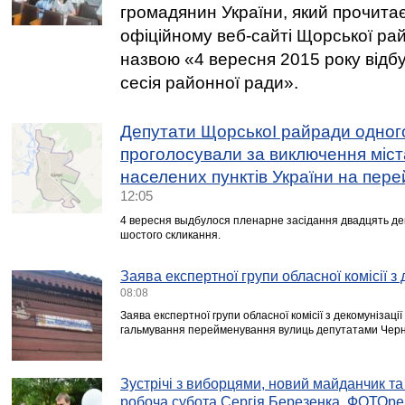
громадянин України, який прочита
офіційному веб-сайті Щорської рай
назвою «4 вересня 2015 року відб
сесія районної ради».
Депутати ЩорськоІ райради одно
проголосували за виключення міст
населених пунктів України на пер
12:05
4 вересня выдбулося пленарне засідання двадцять дев’
шостого скликання.
Заява експертної групи обласної комісії з 
08:08
Заява експертної групи обласної комісії з декомунізаці
гальмування перейменування вулиць депутатами Чернігі
Зустрічі з виборцями, новий майданчик т
робоча субота Сергія Березенка. ФОТОр