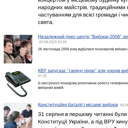
народних майстрів, традиційними 
частуванням для всієї громади і ч
свята.
Незалежний прес-центр "Вибори-2006" дев
03.09.2015 10:28
26 листопада 2006 року відбулися позачергові вибори 
КВУ запускає "гарячу лінію" для членів ви
07:25
Із наступного понеділка розпочинає роботу телефонна
виборчих коміій.
Конституційні баталії і місцеві вибори
02.0
31 серпня в першому читанні були 
Конституції України, а під ВРУ кин