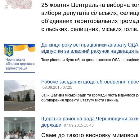
25 жовтня Центральна виборча ком
вибори депутатів сільських, селищ
об’єднаних територіальних громад
сільських, селищних, міських голів.
До кінця року всі працівники апарату ОДА
відпустки за власний рахунок на двадцять
Таке рішення було обговорене головою ОДА з працівн
Робоче засідання щодо обговорення проек
08.09.2015 07:25
За ініціативи міської ради та громади міста відбулося
обговорення проекту Статуту міста Ніжина.
Щорська районна рада Чернігівщини захи
держави
07.09.2015 16:43
Саме до такого висновку мимоволі