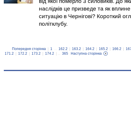
від якої померло 3 силовиків. До я
наслідків це призведе та як вплине
ситуацію в Чернігові? Короткий огл
політклубу.
Попередня сторінка
|
1
...
162.2
|
163.2
|
164.2
|
165.2
|
166.2
|
16
171.2
|
172.2
|
173.2
|
174.2
| ...
365
Наступна сторінка