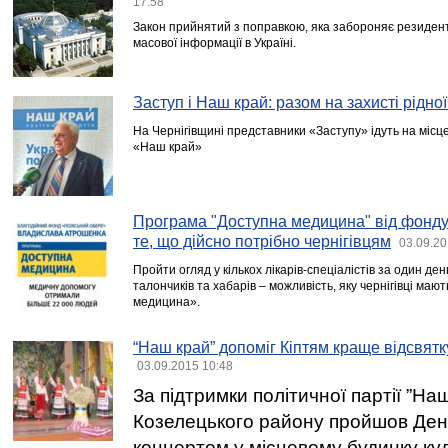
17:58
Закон прийнятий з поправкою, яка забороняє резидент
масової інформації в Україні.
Заступ і Наш край: разом на захисті рідно
На Чернігівщині представники «Заступу» ідуть на місц
«Наш край»
Програма "Доступна медицина" від фонду 
те, що дійсно потрібно чернігівцям
03.09.20
Пройти огляд у кількох лікарів-спеціалістів за один ден
талончиків та хабарів – можливість, яку чернігівці маю
медицина».
“Наш край” допоміг Кіптям краще відсвят
03.09.2015 10:48
За підтримки політичної партії ”Наш
Козелецького району пройшов День
концертом у місцевому будинку ку