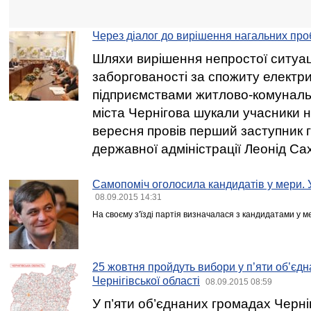
Через діалог до вирішення нагальних пр
Шляхи вирішення непростої ситуац
заборгованості за спожиту електр
підприємствами житлово-комуналь
міста Чернігова шукали учасники н
вересня провів перший заступник 
державної адміністрації Леонід Са
Самопоміч оголосила кандидатів у мери. У
08.09.2015 14:31
На своєму з'їзді партія визначалася з кандидатами у м
25 жовтня пройдуть вибори у п’яти об’єд
Чернігівської області
08.09.2015 08:59
У п’яти об’єднаних громадах Черніг