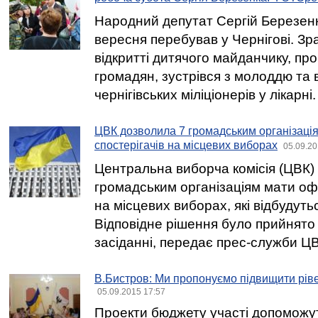
Народний депутат Сергій Березенк
вересня перебував у Чернігові. Зр
відкритті дитячого майданчику, пр
громадян, зустрівся з молоддю та 
чернігівських міліціонерів у лікарні.
ЦВК дозволила 7 громадським організаці
спостерігачів на місцевих виборах
05.09.20
Центральна виборча комісія (ЦВК)
громадським організаціям мати офі
на місцевих виборах, які відбудуть
Відповідне рішення було прийнято 
засіданні, передає прес-служби ЦВ
В.Бистров: Ми пропонуємо підвищити ріве
05.09.2015 17:57
Проекти бюджету участі допоможут