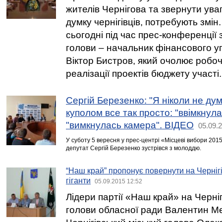
жителів Чернігова та звернути ува
думку чернігівців, потребують змін
сьогодні під час прес-конференції 
голови – начальник фінансового у
Віктор Бистров, який очолює робо
реалізації проектів бюджету участі.
Сергій Березенко: "Я ніколи не дум
куполом все так просто: "ввімкнула
"вимкнулась камера". ВІДЕО
05.09.
У суботу 5 вересня у прес-центрі «Місцеві вибори 201
депутат Сергій Березенко зустрівся з молоддю.
“Наш край” пропонує повернути на Черніг
гіганти
05.09.2015 12:52
Лідери партії «Наш край» на Черніг
голови обласної ради Валентин Ме