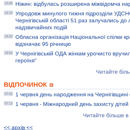
Ніжин: відбулась розширена міжвідомча на
15:05
Упродовж минулого тижня підрозділи УДСН
15:10
Чернігівській області 51 раз залучались до л
надзвичайних подій
Обласна організація Національної спілки кр
18:20
відзначає 95 річницю
У Чернігівській ОДА жінкам урочисто вручил
18:53
героїня"
Читайте біль
ВІДПОЧИНОК
1 червня день народження на Чернігівщині
07:02
1 червня - Міжнародний день захисту дітей
07:13
Читайте більше в 
<< архiв <<