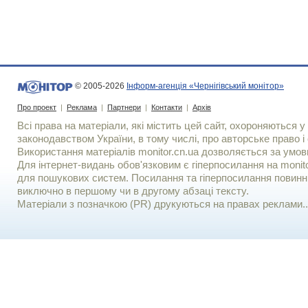
© 2005-2026
Інформ-агенція «Чернігівський монітор»
Про проект
|
Реклама
|
Партнери
|
Контакти
|
Архів
Всі права на матеріали, які містить цей сайт, охороняються у 
законодавством України, в тому числі, про авторське право і 
Використання матерiалiв monitor.cn.ua дозволяється за умов
Для iнтернет-видань обов'язковим є гiперпосилання на monito
для пошукових систем. Посилання та гіперпосилання повинні
виключно в першому чи в другому абзаці тексту.
Матеріали з позначкою (PR) друкуються на правах реклами..