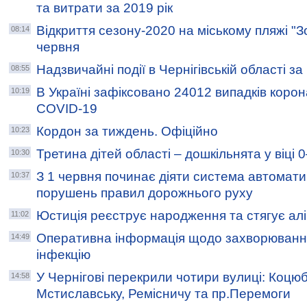
та витрати за 2019 рік
Відкриття сезону-2020 на міському пляжі "З
08:14
червня
Надзвичайні події в Чернігівській області з
08:55
В Україні зафіксовано 24012 випадків коро
10:19
COVID-19
Кордон за тиждень. Офіційно
10:23
Третина дітей області – дошкільнята у віці 0
10:30
З 1 червня починає діяти система автоматич
10:37
порушень правил дорожнього руху
Юстиція реєструє народження та стягує ал
11:02
Оперативна інформація щодо захворювання
14:49
інфекцію
У Чернігові перекрили чотири вулиці: Коцю
14:58
Мстиславську, Ремісничу та пр.Перемоги