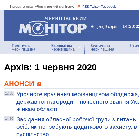
Інформ-агенція «Чернігівський монітор»:
RSS
Twitter
Facebook
Інформ-агенція
«Чернігівський монітор»
14:30:3
Неділя, 9 серпня,
Політична
Економічна
Культурна
Стил
Чернігівщина
Чернігівщина
Чернігівщина
Архiв: 1 червня 2020
АНОНСИ
Урочисте вручення керівництвом облдержад
12:00
державної нагороди – почесного звання Укр
жінкам області
Засідання обласної робочої групи з питань і
14:30
осіб, які потребують додаткового захисту, в
суспільство