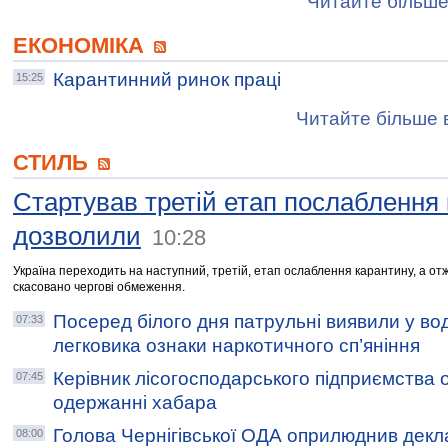
Читайте більше
ЕКОНОМІКА
Карантинний ринок праці
15:25
Читайте більше в
СТИЛЬ
Стартував третій етап послаблення
дозволили
10:28
Україна переходить на наступний, третій, етап ослаблення карантину, а от
скасовано чергові обмеження.
Посеред білого дня патрульні виявили у вод
07:33
легковика ознаки наркотичного сп’яніння
Керівник лісогосподарського підприємства 
07:45
одержанні хабара
Голова Чернігівської ОДА оприлюднив декл
08:00