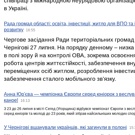
співпраці з міжнародною неурядовою організаціє
в Україні.
Рада громад області: освіта, інвестиції, житло для ВПО та
розвитку
16:55
Чергове засідання Ради територіальних громад 
Чернігові 27 липня. На порядку денному – низка
в полі зору й на контролі ОВА, зокрема освоєння
робота центрів життєстійкості, забезпечення вн
переміщених осіб житлом, розроблення інвестиц
забезпечення сталого мобільного зв’язку.
Анна Юр'єва — чемпіонка Європи серед юніорок з веслув
каное!
16:13
З 23 до 26 липня в місті Сегед (Угорщина) відбувся чемпіонат Європи з вес
серед юніорів та молоді до 23 років, який зібрав найсильніших молодих спо
У Чернігові вшанували українців, які загинули в полоні
15: