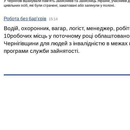
У Чернігові вшанували пам’ять Захисників та Захисниць України, учасників
цивільних осіб, які були страчені, закатовані або загинули у полоні.
Робота без бар’єрів
15:14
Водій, охоронник, вагар, логіст, менеджер, робі
10робочих місць у поточному році облаштован
Чернігівщини для людей з інвалідністю в межах
програми служби зайнятості.