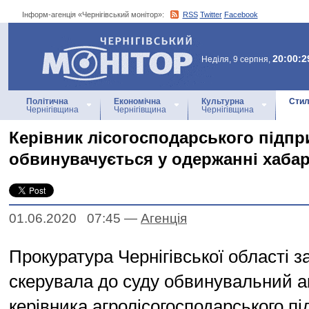
Інформ-агенція «Чернігівський монітор»:
RSS
Twitter
Facebook
Інформ-агенція
«Чернігівський монітор»
20:00:2
Неділя, 9 серпня,
Політична
Економічна
Культурна
Стил
Чернігівщина
Чернігівщина
Чернігівщина
Керівник лісогосподарського підп
обвинувачується у одержанні хаба
01.06.2020 07:45
—
Агенцiя
Прокуратура Чернігівської області з
скерувала до суду обвинувальний а
керівника агролісогосподарського п