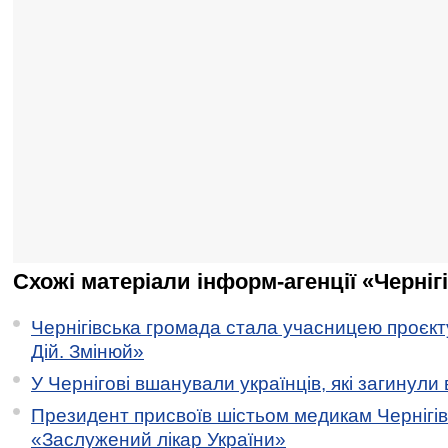
Схожі матеріали інформ-агенції «Черніг
Чернігівська громада стала учасницею проєкту 
Дій. Змінюй»
У Чернігові вшанували українців, які загинули 
Президент присвоїв шістьом медикам Чернігі
«Заслужений лікар України»