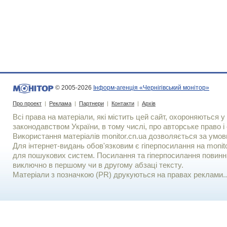
© 2005-2026
Інформ-агенція «Чернігівський монітор»
Про проект
|
Реклама
|
Партнери
|
Контакти
|
Архів
Всі права на матеріали, які містить цей сайт, охороняються у 
законодавством України, в тому числі, про авторське право і 
Використання матерiалiв monitor.cn.ua дозволяється за умов
Для iнтернет-видань обов'язковим є гiперпосилання на monito
для пошукових систем. Посилання та гіперпосилання повинні
виключно в першому чи в другому абзаці тексту.
Матеріали з позначкою (PR) друкуються на правах реклами..