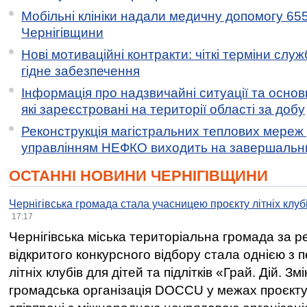
Мобільні клініки надали медичну допомогу 65
Чернігівщини
Нові мотиваційні контракти: чіткі терміни служ
гідне забезпечення
Інформація про надзвичайні ситуації та основн
які зареєстровані на території області за добу
Реконструкція магістральних теплових мереж у
управлінням НЕФКО виходить на завершальн
ОСТАННІ НОВИНИ ЧЕРНІГІВЩИНИ
Чернігівська громада стала учасницею проєкту літніх клуб
17:17
Чернігівська міська територіальна громада за 
відкритого конкурсного відбору стала однією з
літніх клубів для дітей та підлітків «Грай. Дій. З
громадська організація DOCCU у межах проєкту 