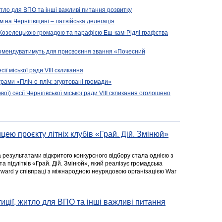
житло для ВПО та інші важливі питання розвитку
ом на Чернігівщині – латвійська делегація
 Козелецькою громадою та парафією Еш-кам-Рідлі графства
комендуватимуть для присвоєння звання «Почесний
сії міської ради VIII скликання
рами «Пліч-о-пліч: згуртовані громади»
вої) сесії Чернігівської міської ради VIII скликання оголошено
цею проєкту літніх клубів «Грай. Дій. Змінюй»
а результатами відкритого конкурсного відбору стала однією з
та підлітків «Грай. Дій. Змінюй», який реалізує громадська
rward у співпраці з міжнародною неурядовою організацією War
стиції, житло для ВПО та інші важливі питання