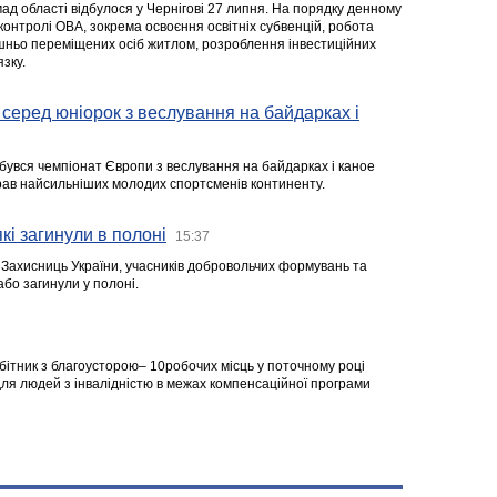
ад області відбулося у Чернігові 27 липня. На порядку денному
 контролі ОВА, зокрема освоєння освітніх субвенцій, робота
ішньо переміщених осіб житлом, розроблення інвестиційних
зку.
серед юніорок з веслування на байдарках і
ідбувся чемпіонат Європи з веслування на байдарках і каное
ібрав найсильніших молодих спортсменів континенту.
кі загинули в полоні
15:37
а Захисниць України, учасників добровольчих формувань та
 або загинули у полоні.
робітник з благоусторою– 10робочих місць у поточному році
я людей з інвалідністю в межах компенсаційної програми