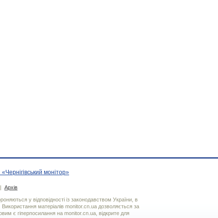
 «Чернігівський монітор»
|
Архів
хороняються у відповідності із законодавством України, в
. Використання матерiалiв monitor.cn.ua дозволяється за
вим є гiперпосилання на monitor.cn.ua, відкрите для