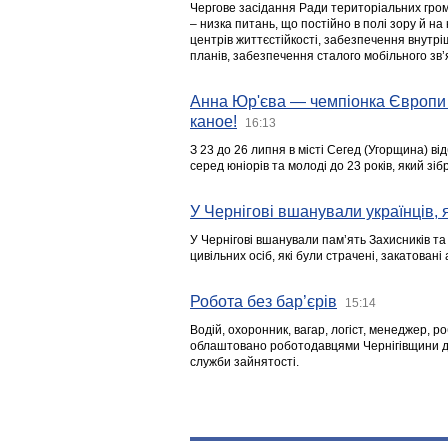
Чергове засідання Ради територіальних гром
– низка питань, що постійно в полі зору й на
центрів життєстійкості, забезпечення внутр
планів, забезпечення сталого мобільного зв’я
Анна Юр'єва — чемпіонка Європи 
каное!
16:13
З 23 до 26 липня в місті Сегед (Угорщина) в
серед юніорів та молоді до 23 років, який з
У Чернігові вшанували українців, я
У Чернігові вшанували пам’ять Захисників т
цивільних осіб, які були страчені, закатовані
Робота без бар’єрів
15:14
Водій, охоронник, вагар, логіст, менеджер, 
облаштовано роботодавцями Чернігівщини дл
служби зайнятості.