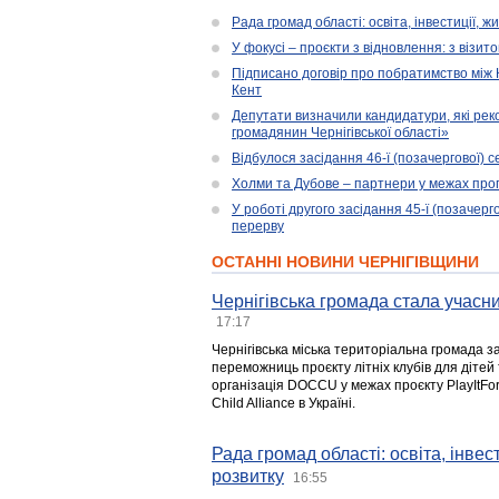
Рада громад області: освіта, інвестиції, 
У фокусі – проєкти з відновлення: з візит
Підписано договір про побратимство між
Кент
Депутати визначили кандидатури, які ре
громадянин Чернігівської області»
Відбулося засідання 46-ї (позачергової) се
Холми та Дубове – партнери у межах прог
У роботі другого засідання 45-ї (позачерго
перерву
ОСТАННІ НОВИНИ ЧЕРНІГІВЩИНИ
Чернігівська громада стала учасни
17:17
Чернігівська міська територіальна громада з
переможниць проєкту літніх клубів для дітей 
організація DOCCU у межах проєкту PlayItFo
Child Alliance в Україні.
Рада громад області: освіта, інве
розвитку
16:55