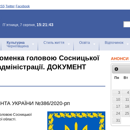
RSS
Twitter
Facebook
15:21:43
П`ятниця, 7 серпня,
Культурна
Стиль життя
Освіта
Відпочинок
Чернігівщина
Хоменка головою Сосницької
АНОНСИ 
адміністрації. ДОКУМЕНТ
Пн
Вт
3
4
10
11
А УКРАЇНИ №386/2020-рп
17
18
24
25
оловою Сосницької
ї області.
31