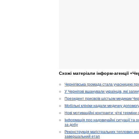
Схожі матеріали інформ-агенції «Че
Чернігівська громада стала учасницею проє
У Чернігові вшанували українців, які загин
Президент присвоїв шістьом медикам Чер
Мобільні клініки надали медичну допомог
Нові мотиваційні контракти: чіткі терміни
Інформація про надзвичайні ситуації та ос
за добу
Реконструкція магістральних теплових ме
завершальний етап