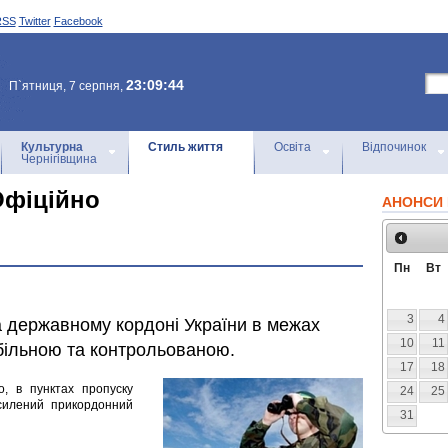
RSS
Twitter
Facebook
23:09:44
П`ятниця, 7 серпня,
Культурна
Стиль життя
Освіта
Відпочинок
Чернігівщина
Офіційно
АНОНСИ 
Пн
Вт
3
4
 державному кордоні України в межах
10
11
більною та контрольованою.
17
18
, в пунктах пропуску
24
25
силений прикордонний
31