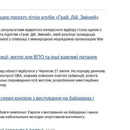
цею проєкту літніх клубів «Грай. Дій. Змінюй»
а результатами відкритого конкурсного відбору стала однією з
та підлітків «Грай. Дій. Змінюй», який реалізує громадська
rward у співпраці з міжнародною неурядовою організацією War
стиції, житло для ВПО та інші важливі питання
ад області відбулося у Чернігові 27 липня. На порядку денному
 контролі ОВА, зокрема освоєння освітніх субвенцій, робота
ішньо переміщених осіб житлом, розроблення інвестиційних
зку.
серед юніорок з веслування на байдарках і
ідбувся чемпіонат Європи з веслування на байдарках і каное
ібрав найсильніших молодих спортсменів континенту.