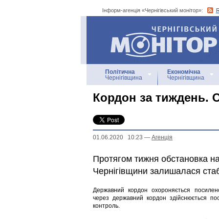
Інформ-агенція «Чернігівський монітор»:
Інформ-агенція
«Чернігівський монітор»
Політична
Економічна
Чернігівщина
Чернігівщина
Кордон за тиждень. 
01.06.2020 10:23
—
Агенцiя
Протягом тижня обстановка на
Чернігівщини залишалася ста
Державний кордон охороняється посилено
через державний кордон здійснюється по
контроль.