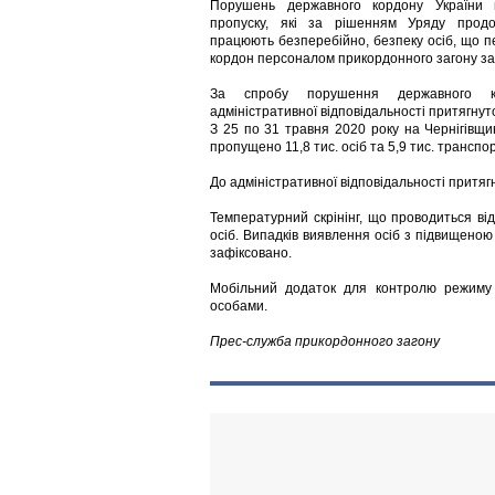
Порушень державного кордону України 
пропуску, які за рішенням Уряду прод
працюють безперебійно, безпеку осіб, що 
кордон персоналом прикордонного загону з
За спробу порушення державного к
адміністративної відповідальності притягнут
З 25 по 31 травня 2020 року на Чернігівщи
пропущено 11,8 тис. осіб та 5,9 тис. транспо
До адміністративної відповідальності притяг
Температурний скрінінг, що проводиться ві
осіб. Випадків виявлення осіб з підвищено
зафіксовано.
Мобільний додаток для контролю режиму 
особами.
Прес-служба прикордонного загону