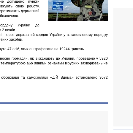
не допущено, пункти
овжують свою роботу,
перетинають державний
абезпечено.
ордону України до
о 2 особи.
ні, через державний кордон України у встановленому порядку
ртних засобів.
нуто 47 осіб, яких оштрафовано на 19244 гривень.
дносно громадян, які в’їжджають до України, проведено у 5920
ю температурою або явними ознаками вірусних захворювань не
обсервації та самоізоляції «ДіЙ Вдома» встановлено 3072