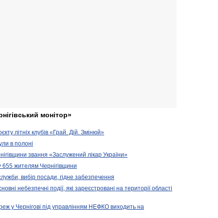
рнігівський монітор»
кту літніх клубів «Грай. Дій. Змінюй»
ули в полоні
нігівщини звання «Заслужений лікар України»
у 655 жителям Чернігівщини
 служби, вибір посади, гідне забезпечення
новні небезпечні події, які зареєстровані на території області
реж у Чернігові під управлінням НЕФКО виходить на