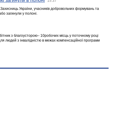
кі загинули в полоні
15:37
а Захисниць України, учасників добровольчих формувань та
 або загинули у полоні.
робітник з благоусторою– 10робочих місць у поточному році
я людей з інвалідністю в межах компенсаційної програми