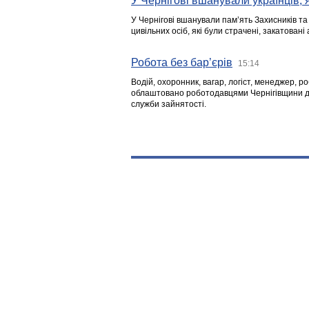
У Чернігові вшанували українців, я
У Чернігові вшанували пам’ять Захисників т
цивільних осіб, які були страчені, закатовані
Робота без бар’єрів
15:14
Водій, охоронник, вагар, логіст, менеджер, 
облаштовано роботодавцями Чернігівщини дл
служби зайнятості.