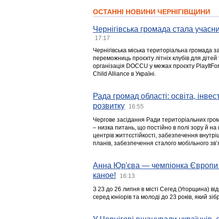
ОСТАННІ НОВИНИ ЧЕРНІГІВЩИНИ
Чернігівська громада стала учасни
17:17
Чернігівська міська територіальна громада з
переможниць проєкту літніх клубів для дітей 
організація DOCCU у межах проєкту PlayItFo
Child Alliance в Україні.
Рада громад області: освіта, інве
розвитку
16:55
Чергове засідання Ради територіальних гром
– низка питань, що постійно в полі зору й на
центрів життєстійкості, забезпечення внутр
планів, забезпечення сталого мобільного зв’я
Анна Юр'єва — чемпіонка Європи 
каное!
16:13
З 23 до 26 липня в місті Сегед (Угорщина) в
серед юніорів та молоді до 23 років, який з