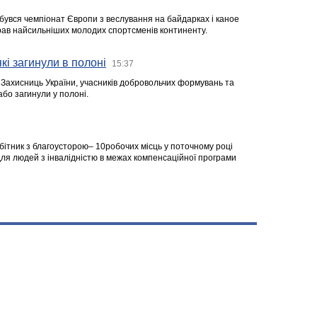
ідбувся чемпіонат Європи з веслування на байдарках і каное
ібрав найсильніших молодих спортсменів континенту.
кі загинули в полоні
15:37
а Захисниць України, учасників добровольчих формувань та
 або загинули у полоні.
робітник з благоусторою– 10робочих місць у поточному році
я людей з інвалідністю в межах компенсаційної програми