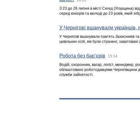
З 23 до 26 липня в місті Сегед (Угорщина) в
серед юніорів та молоді до 23 років, який з
У Чернігові вшанували українців, я
У Чернігові вшанували пам’ять Захисників т
цивільних осіб, які були страчені, закатовані
Робота без бар’єрів
15:14
Водій, охоронник, вагар, логіст, менеджер, 
облаштовано роботодавцями Чернігівщини дл
служби зайнятості.