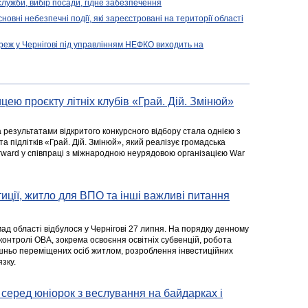
 служби, вибір посади, гідне забезпечення
новні небезпечні події, які зареєстровані на території області
реж у Чернігові під управлінням НЕФКО виходить на
цею проєкту літніх клубів «Грай. Дій. Змінюй»
а результатами відкритого конкурсного відбору стала однією з
та підлітків «Грай. Дій. Змінюй», який реалізує громадська
rward у співпраці з міжнародною неурядовою організацією War
стиції, житло для ВПО та інші важливі питання
ад області відбулося у Чернігові 27 липня. На порядку денному
 контролі ОВА, зокрема освоєння освітніх субвенцій, робота
ішньо переміщених осіб житлом, розроблення інвестиційних
зку.
серед юніорок з веслування на байдарках і