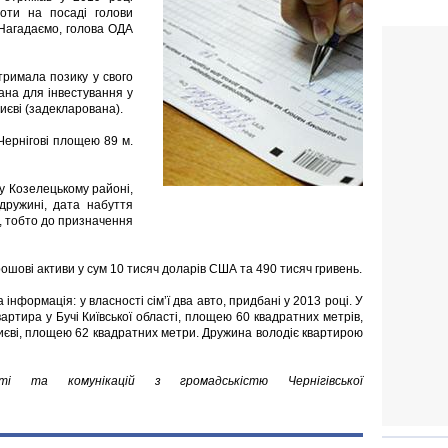
оти на посаді голови
. Нагадаємо, голова ОДА
тримала позику у свого
тана для інвестування у
иєві (задекларована).
Чернігові площею 89 м.
 у Козелецькому районі,
дружині, дата набуття
, тобто до призначення
ошові активи у сум 10 тисяч доларів США та 490 тисяч гривень.
нформація: у власності сім’ї два авто, придбані у 2013 році. У
артира у Бучі Київської області, площею 60 квадратних метрів,
 Києві, площею 62 квадратних метри. Дружина володіє квартирою
сті та комунікацій з громадськістю Чернігівської