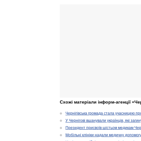
Схожі матеріали інформ-агенції «Че
Чернігівська громада стала учасницею проє
У Чернігові вшанували українців, які загин
Президент присвоїв шістьом медикам Чер
Мобільні клініки надали медичну допомог