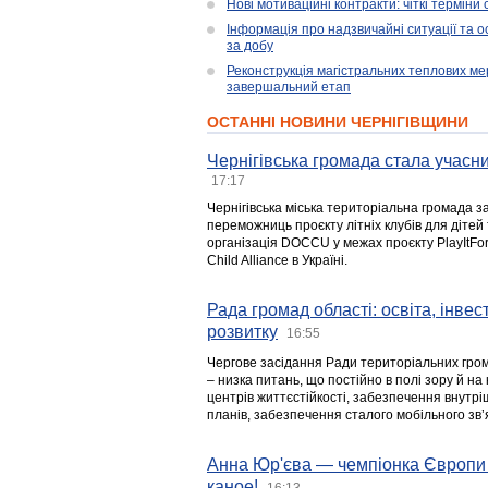
Нові мотиваційні контракти: чіткі терміни
Інформація про надзвичайні ситуації та ос
за добу
Реконструкція магістральних теплових ме
завершальний етап
ОСТАННІ НОВИНИ ЧЕРНІГІВЩИНИ
Чернігівська громада стала учасни
17:17
Чернігівська міська територіальна громада з
переможниць проєкту літніх клубів для дітей 
організація DOCCU у межах проєкту PlayItFo
Child Alliance в Україні.
Рада громад області: освіта, інве
розвитку
16:55
Чергове засідання Ради територіальних гром
– низка питань, що постійно в полі зору й на
центрів життєстійкості, забезпечення внутр
планів, забезпечення сталого мобільного зв’я
Анна Юр'єва — чемпіонка Європи 
каное!
16:13