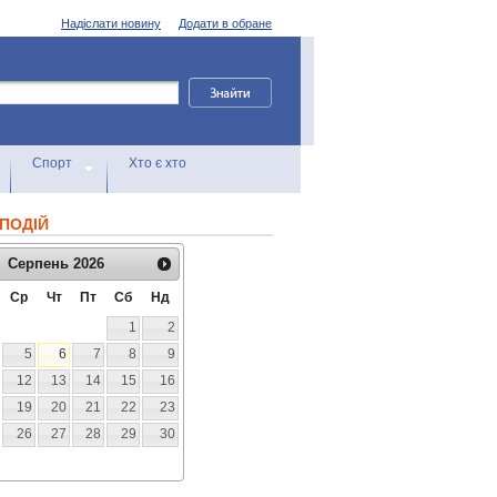
Надіслати новину
Додати в обране
Спорт
Хто є хто
ПОДІЙ
Серпень
2026
Ср
Чт
Пт
Сб
Нд
1
2
5
6
7
8
9
12
13
14
15
16
19
20
21
22
23
26
27
28
29
30