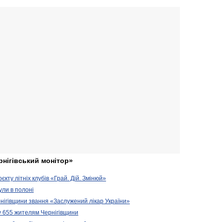
рнігівський монітор»
кту літніх клубів «Грай. Дій. Змінюй»
ули в полоні
нігівщини звання «Заслужений лікар України»
у 655 жителям Чернігівщини