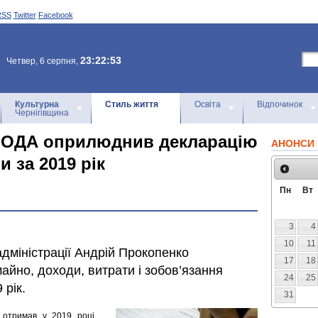
RSS
Twitter
Facebook
23:22:53
Четвер, 6 серпня,
Культурна
Стиль життя
Освіта
Відпочинок
Чернігівщина
ї ОДА оприлюднив декларацію
АНОНСИ 
и за 2019 рік
Пн
Вт
3
4
10
11
дміністрації Андрій Прокопенко
17
18
йно, доходи, витрати і зобов’язання
24
25
 рік.
31
о отримав у 2019 році