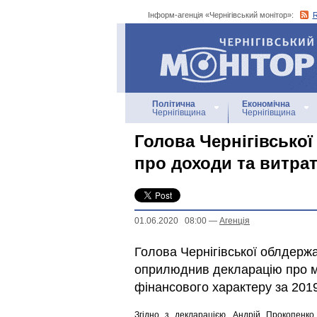
Інформ-агенція «Чернігівський монітор»:
Інформ-агенція
«Чернігівський монітор»
Політична
Економічна
Чернігівщина
Чернігівщина
Голова Чернігівсько
про доходи та витрат
01.06.2020 08:00
—
Агенцiя
Голова Чернігівської облдержа
оприлюднив декларацію про ма
фінансового характеру за 2019
Згідно з декларацією, Андрій Прокопенк