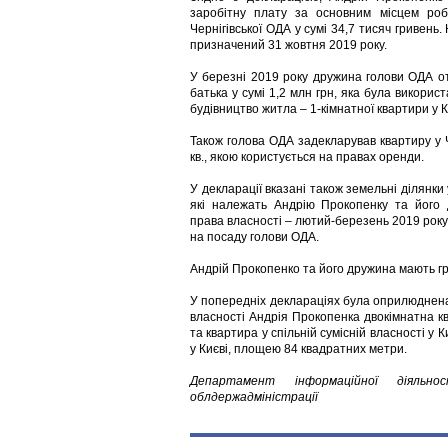
заробітну плату за основним місцем роб
Чернігівської ОДА у сумі 34,7 тисяч гривень
призначений 31 жовтня 2019 року.
У березні 2019 року дружина голови ОДА о
батька у сумі 1,2 млн грн, яка була викорис
будівництво житла – 1-кімнатної квартири у К
Також голова ОДА задекларував квартиру у 
кв., якою користується на правах оренди.
У декларації вказані також земельні ділянки
які належать Андрію Прокопенку та його 
права власності – лютий-березень 2019 року
на посаду голови ОДА.
Андрій Прокопенко та його дружина мають гр
У попередніх деклараціях була оприлюднена і
власності Андрія Прокопенка двокімнатна кв
та квартира у спільній сумісній власності у
у Києві, площею 84 квадратних метри.
Департамент інформаційної діяльно
облдержадміністрації