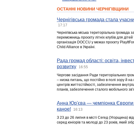
ОСТАННІ НОВИНИ ЧЕРНІГІВЩИНИ
Чернігівська громада стала учасни
17:17
Чернігівська міська територіальна громада з
переможниць проєкту літніх клубів для дітей 
організація DOCCU у межах проєкту PlayItFo
Child Alliance в Україні.
Рада громад області: освіта, інве
розвитку
16:55
Чергове засідання Ради територіальних гром
– низка питань, що постійно в полі зору й на
центрів життєстійкості, забезпечення внутр
планів, забезпечення сталого мобільного зв’я
Анна Юр'єва — чемпіонка Європи 
каное!
16:13
З 23 до 26 липня в місті Сегед (Угорщина) в
серед юніорів та молоді до 23 років, який з