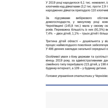
У 2019 році народилося 6,1 тис. немовлят, 
хлопчиків над дівчатками (3,2 тис. проти 2,9 т
народжених дівчаток припадало 110 хлопчикі
За підсумками вибіркового обсте
домогосподарств, у минулому році ко
Чернігівщині (145,8 тис.) мала у своєму ск
років. Переважна більшість із них (91,5%) 
7,4% – двох дітей, 1,1% – трьох дітей і більш
Третина дітей області – дошкільнята у ві
процес наймолодшого покоління забезпечують 
У 486 денних закладах загальної середньої ос
Особливої уваги з боку держави та суспільст
кінець 2019 року, за адміністративними да
сімейного типу перебувало 215 дітей, у 198
будинку-інтернаті, а 109 – у будинку дитини.
Головне управління статистики у Чернігівс