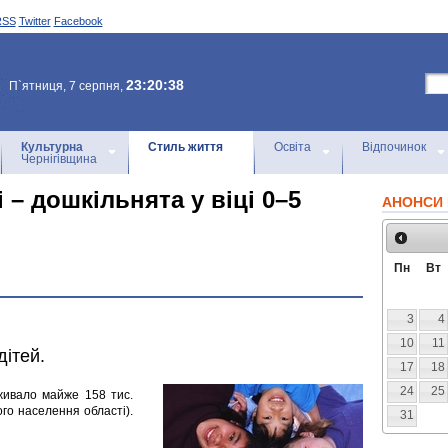
RSS
Twitter
Facebook
23:20:38
П`ятниця, 7 серпня,
Культурна
Стиль життя
Освіта
Відпочинок
Чернігівщина
 – дошкільнята у віці 0–5
АНОНСИ 
Пн
Вт
3
4
10
11
дітей.
17
18
24
25
живало майже 158 тис.
ього населення області).
31