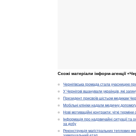
Схожі матеріали інформ-агенції «Че
Чернігівська громада стала учасницею проє
У Чернігові вшанували українців, які загин
Президент присвоїв шістьом медикам Чер
Мобільні клініки надали медичну допомог
Нові мотиваційні контракти: чіткі терміни
Інформація про надзвичайні ситуації та ос
за добу
Реконструкція магістральних теплових ме
завершальний етап