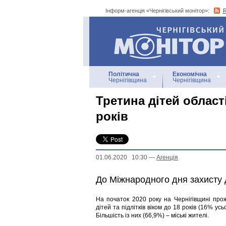
Інформ-агенція «Чернігівський монітор»:
Інформ-агенція
«Чернігівський монітор»
Політична
Економічна
Чернігівщина
Чернігівщина
Третина дітей області
років
01.06.2020 10:30
—
Агенцiя
До Міжнародного дня захисту 
На початок 2020 року на Чернігівщині про
дітей та підлітків віком до 18 років (16% ус
Більшість із них (66,9%) – міські жителі.