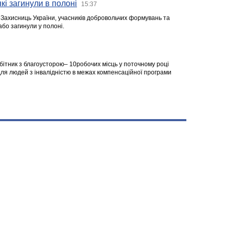
кі загинули в полоні
15:37
а Захисниць України, учасників добровольчих формувань та
 або загинули у полоні.
робітник з благоусторою– 10робочих місць у поточному році
я людей з інвалідністю в межах компенсаційної програми