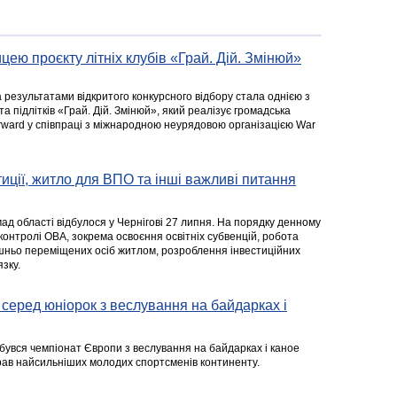
цею проєкту літніх клубів «Грай. Дій. Змінюй»
а результатами відкритого конкурсного відбору стала однією з
та підлітків «Грай. Дій. Змінюй», який реалізує громадська
rward у співпраці з міжнародною неурядовою організацією War
стиції, житло для ВПО та інші важливі питання
ад області відбулося у Чернігові 27 липня. На порядку денному
 контролі ОВА, зокрема освоєння освітніх субвенцій, робота
ішньо переміщених осіб житлом, розроблення інвестиційних
зку.
серед юніорок з веслування на байдарках і
ідбувся чемпіонат Європи з веслування на байдарках і каное
ібрав найсильніших молодих спортсменів континенту.