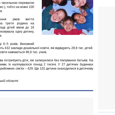
із чисельною перевагою
ис.), тобто на кожні 100
в.
ження умов життя
жна третя родина на
ладі дітей віком до 18
виховувала одну дитину,
е.
ці 0–5 років. Виховний
432 заклади дошкільної освіти, які відвідують 28,6 тис. дітей.
віти навчаються 96,6 тис. учнів.
ва потребують діти, які залишилися без піклування батьків. На
ними, їх налічувалося понад 2 тисячі. У 27 дитячих будинках
 прийомних сім’ях – 429. Ще 102 дитини знаходилися в дитячому
ькій області