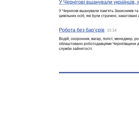
У Чернігові вшанували українців, я
У Чернігові вшанували пам’ять Захисників т
цивільних осіб, які були страчені, закатовані
Робота без бар’єрів
15:14
Водій, охоронник, вагар, логіст, менеджер, 
облаштовано роботодавцями Чернігівщини дл
служби зайнятості.