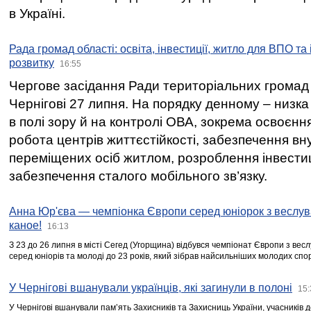
в Україні.
Рада громад області: освіта, інвестиції, житло для ВПО та
розвитку
16:55
Чергове засідання Ради територіальних громад 
Чернігові 27 липня. На порядку денному – низка
в полі зору й на контролі ОВА, зокрема освоєння
робота центрів життєстійкості, забезпечення вн
переміщених осіб житлом, розроблення інвестиц
забезпечення сталого мобільного зв’язку.
Анна Юр'єва — чемпіонка Європи серед юніорок з веслув
каное!
16:13
З 23 до 26 липня в місті Сегед (Угорщина) відбувся чемпіонат Європи з вес
серед юніорів та молоді до 23 років, який зібрав найсильніших молодих спо
У Чернігові вшанували українців, які загинули в полоні
15:
У Чернігові вшанували пам’ять Захисників та Захисниць України, учасників