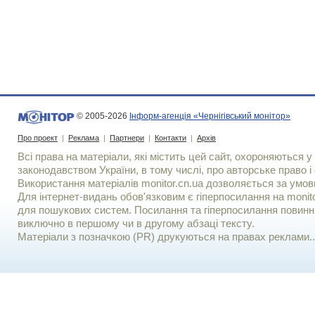
© 2005-2026
Інформ-агенція «Чернігівський монітор»
Про проект
|
Реклама
|
Партнери
|
Контакти
|
Архів
Всі права на матеріали, які містить цей сайт, охороняються у 
законодавством України, в тому числі, про авторське право і 
Використання матерiалiв monitor.cn.ua дозволяється за умов
Для iнтернет-видань обов'язковим є гiперпосилання на monito
для пошукових систем. Посилання та гіперпосилання повинні
виключно в першому чи в другому абзаці тексту.
Матеріали з позначкою (PR) друкуються на правах реклами..