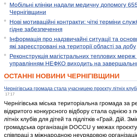
Мобільні клініки надали медичну допомогу 65
Чернігівщини
Нові мотиваційні контракти: чіткі терміни служ
гідне забезпечення
Інформація про надзвичайні ситуації та основн
які зареєстровані на території області за добу
Реконструкція магістральних теплових мереж у
управлінням НЕФКО виходить на завершальн
ОСТАННІ НОВИНИ ЧЕРНІГІВЩИНИ
Чернігівська громада стала учасницею проєкту літніх клуб
17:17
Чернігівська міська територіальна громада за 
відкритого конкурсного відбору стала однією з
літніх клубів для дітей та підлітків «Грай. Дій. З
громадська організація DOCCU у межах проєкту 
співпраці з міжнародною неурядовою організаціє