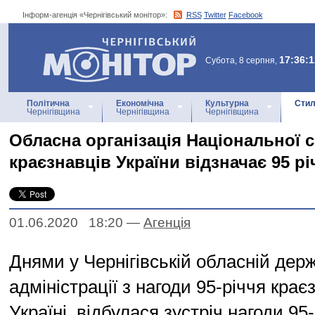
Інформ-агенція «Чернігівський монітор»:
RSS
Twitter
Facebook
Інформ-агенція
«Чернігівський монітор»
17:36:1
Субота, 8 серпня,
Політична
Економічна
Культурна
Стил
Чернігівщина
Чернігівщина
Чернігівщина
Обласна організація Національної с
краєзнавців України відзначає 95 р
01.06.2020 18:20
—
Агенцiя
Днями у Чернігівській обласній дер
адміністрації з нагоди 95-річчя крає
Україні, відбулася зустріч нагоди 95