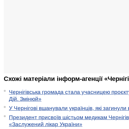
Схожі матеріали інформ-агенції «Черніг
Чернігівська громада стала учасницею проєкту 
Дій. Змінюй»
У Чернігові вшанували українців, які загинули 
Президент присвоїв шістьом медикам Чернігі
«Заслужений лікар України»