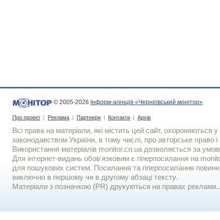
© 2005-2026
Інформ-агенція «Чернігівський монітор»
Про проект
|
Реклама
|
Партнери
|
Контакти
|
Архів
Всі права на матеріали, які містить цей сайт, охороняються у 
законодавством України, в тому числі, про авторське право і 
Використання матерiалiв monitor.cn.ua дозволяється за умов
Для iнтернет-видань обов'язковим є гiперпосилання на monito
для пошукових систем. Посилання та гіперпосилання повинні
виключно в першому чи в другому абзаці тексту.
Матеріали з позначкою (PR) друкуються на правах реклами..