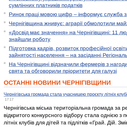
сумлінних платників податків
Ринок праці мовою цифр – інформує служба з
Чернігівщина жнивує: аграрії обмолотили майж
«Досвід має значення» на Чернігівщині: 11 лю
знайшли роботу
Підготовка кадрів, розвиток професійної освіт
зайнятості населення – на засіданні Регіонал
На Чернігівщині відзначили фермерів з нагод
свята та обговорили пріоритети для галузі
ОСТАННІ НОВИНИ ЧЕРНІГІВЩИНИ
Чернігівська громада стала учасницею проєкту літніх клуб
17:17
Чернігівська міська територіальна громада за 
відкритого конкурсного відбору стала однією з
літніх клубів для дітей та підлітків «Грай. Дій. З