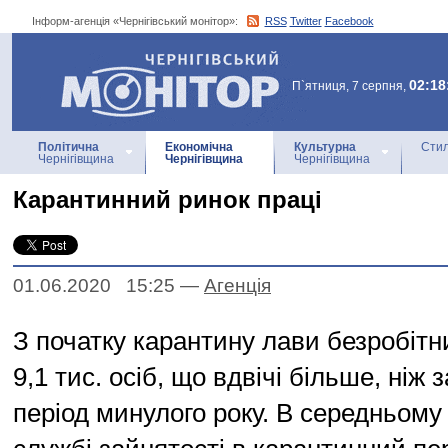
Інформ-агенція «Чернігівський монітор»:
RSS
Twitter
Facebook
Інформ-агенція
«Чернігівський монітор»
02:18
П`ятниця, 7 серпня,
Політична
Економічна
Культурна
Стил
Чернігівщина
Чернігівщина
Чернігівщина
Карантинний ринок праці
01.06.2020 15:25
—
Агенцiя
З початку карантину лави безробіт
9,1 тис. осіб, що вдвічі більше, ніж 
період минулого року. В середньому