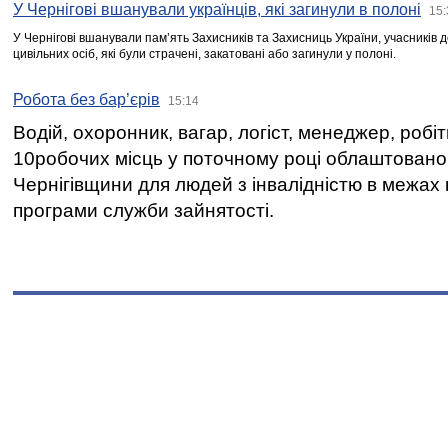
У Чернігові вшанували українців, які загинули в полоні
15:
У Чернігові вшанували пам’ять Захисників та Захисниць України, учасників
цивільних осіб, які були страчені, закатовані або загинули у полоні.
Робота без бар’єрів
15:14
Водій, охоронник, вагар, логіст, менеджер, робі
10робочих місць у поточному році облаштован
Чернігівщини для людей з інвалідністю в межах
програми служби зайнятості.