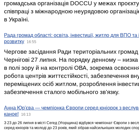
громадська організація DOCCU у межах проєкту 
співпраці з міжнародною неурядовою організаціє
в Україні.
Рада громад області: освіта, інвестиції, житло для ВПО та
розвитку
16:55
Чергове засідання Ради територіальних громад 
Чернігові 27 липня. На порядку денному – низка
в полі зору й на контролі ОВА, зокрема освоєння
робота центрів життєстійкості, забезпечення вн
переміщених осіб житлом, розроблення інвестиц
забезпечення сталого мобільного зв’язку.
Анна Юр'єва — чемпіонка Європи серед юніорок з веслув
каное!
16:13
З 23 до 26 липня в місті Сегед (Угорщина) відбувся чемпіонат Європи з вес
серед юніорів та молоді до 23 років, який зібрав найсильніших молодих спо