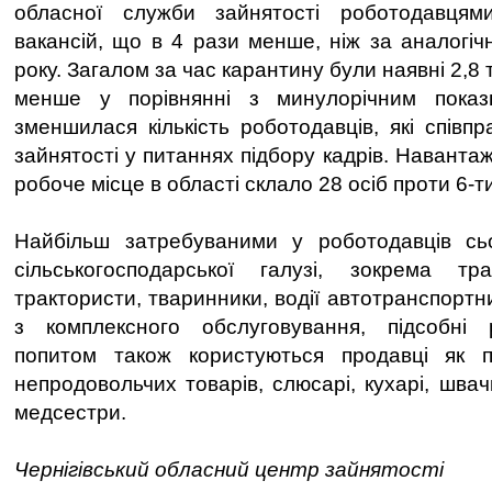
обласної служби зайнятості роботодавцям
вакансій, що в 4 рази менше, ніж за аналогіч
року. Загалом за час карантину були наявні 2,8 т
менше у порівнянні з минулорічним показ
зменшилася кількість роботодавців, які співп
зайнятості у питаннях підбору кадрів. Наванта
робоче місце в області склало 28 осіб проти 6-ти
Найбільш затребуваними у роботодавців сьо
сільськогосподарської галузі, зокрема трак
трактористи, тваринники, водії автотранспортни
з комплексного обслуговування, підсобні 
попитом також користуються продавці як п
непродовольчих товарів, слюсарі, кухарі, швачк
медсестри.
Чернігівський обласний центр зайнятості