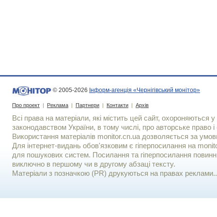
© 2005-2026
Інформ-агенція «Чернігівський монітор»
Про проект
|
Реклама
|
Партнери
|
Контакти
|
Архів
Всі права на матеріали, які містить цей сайт, охороняються у 
законодавством України, в тому числі, про авторське право і 
Використання матерiалiв monitor.cn.ua дозволяється за умов
Для iнтернет-видань обов'язковим є гiперпосилання на monito
для пошукових систем. Посилання та гіперпосилання повинні
виключно в першому чи в другому абзаці тексту.
Матеріали з позначкою (PR) друкуються на правах реклами..