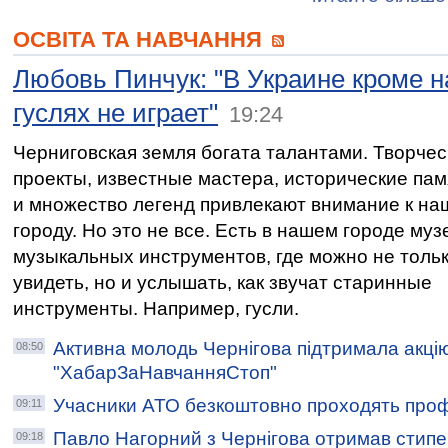
ОСВІТА ТА НАВЧАННЯ
Любовь Пинчук: "В Украине кроме н
гуслях не играет"
19:24
Черниговская земля богата талантами. Творчес
проекты, известные мастера, исторические пам
и множество легенд привлекают внимание к н
городу. Но это не все. Есть в нашем городе муз
музыкальных инструментов, где можно не толь
увидеть, но и услышать, как звучат старинные
инструменты. Например, гусли.
Активна молодь Чернігова підтримала акцію
08:50
"ХабарЗаНавчанняСтоп"
Учасники АТО безкоштовно проходять про
09:11
Павло Нагорний з Чернігова отримав стип
09:18