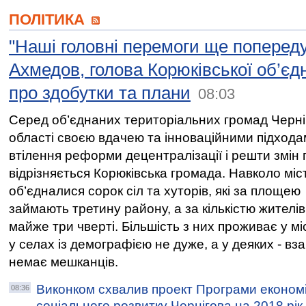
ПОЛІТИКА
"Наші головні перемоги ще попереду
Ахмедов, голова Корюківської об’єд
про здобутки та плани
08:03
Серед об’єднаних територіальних громад Черніг
області своєю вдачею та інноваційними підхода
втілення реформи децентралізації і решти змін 
відрізняється Корюківська громада. Навколо міс
об’єдналися сорок сіл та хуторів, які за площею
займають третину району, а за кількістю жителів
майже три чверті. Більшість з них проживає у міс
у селах із демографією не дуже, а у деяких - вза
немає мешканців.
Виконком схвалив проект Програми економі
08:36
соціального розвитку Чернігова на 2018 рік