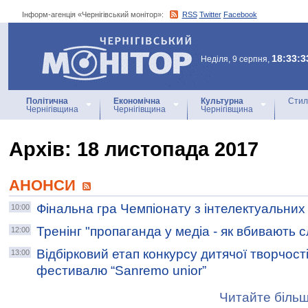
Інформ-агенція «Чернігівський монітор»:
RSS
Twitter
Facebook
Інформ-агенція
«Чернігівський монітор»
18:33:3
Неділя, 9 серпня,
Політична
Економічна
Культурна
Стил
Чернігівщина
Чернігівщина
Чернігівщина
Архiв: 18 листопада 2017
АНОНСИ
Фінальна гра Чемпіонату з інтелектуальних іг
10:00
Тренінг "пропаганда у медіа - як вбивають 
12:00
Відбірковий етап конкурсу дитячої творчост
13:00
фестивалю “Sanremo unior”
Читайте більш