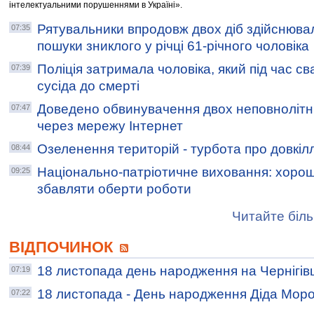
інтелектуальними порушеннями в Україні».
Рятувальники впродовж двох діб здійснюва
07:35
пошуки зниклого у річці 61-річного чоловіка
Поліція затримала чоловіка, який під час св
07:39
сусіда до смерті
Доведено обвинувачення двох неповнолітні
07:47
через мережу Інтернет
Озеленення територій - турбота про довкіл
08:44
Національно-патріотичне виховання: хороши
09:25
збавляти оберти роботи
Читайте біль
ВІДПОЧИНОК
18 листопада день народження на Чернігів
07:19
18 листопада - День народження Діда Мор
07:22