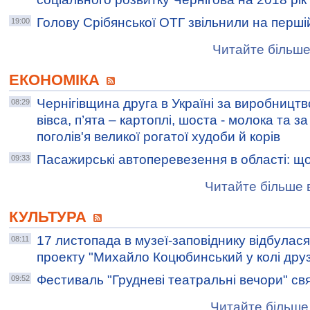
Голову Срібянської ОТГ звільнили на першій
19:00
Читайте більше
ЕКОНОМІКА
Чернігівщина друга в Україні за виробництв
08:29
вівса, п’ята – картоплі, шоста - молока та з
поголів'я великої рогатої худоби й корів
Пасажирські автоперевезення в області: щ
09:33
Читайте більше в
КУЛЬТУРА
17 листопада в музеї-заповіднику відбулася
08:11
проекту "Михайло Коцюбинський у колі друз
Фестиваль "Грудневі театральні вечори" св
09:52
Читайте більше 