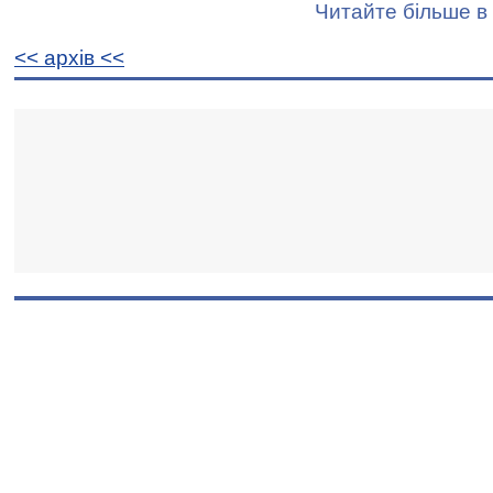
Читайте більше в 
<< архiв <<