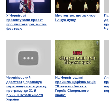
У Чернігові
Мистецтво, що хвилює
Па
презентували проєкт
і лікує душу
до
про місто-герой, місто-
пр
фортецю
Че
Чернігівський
На Чернігівщині
Ля
драмтеатр пропонує
пройшла щорічна акція
пр
переглянути концертну
"Шануємо батьків
ве
програму до 31-й
Героїв Сіверського
пе
річниці Незалежності
краю"
України