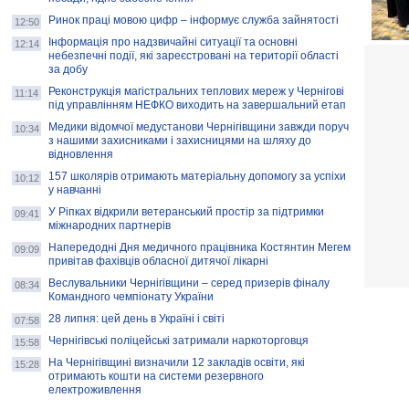
Ринок праці мовою цифр – інформує служба зайнятості
12:50
Інформація про надзвичайні ситуації та основні
12:14
небезпечні події, які зареєстровані на території області
за добу
Реконструкція магістральних теплових мереж у Чернігові
11:14
під управлінням НЕФКО виходить на завершальний етап
Медики відомчої медустанови Чернігівщини завжди поруч
10:34
з нашими захисниками і захисницями на шляху до
відновлення
157 школярів отримають матеріальну допомогу за успіхи
10:12
у навчанні
У Ріпках відкрили ветеранський простір за підтримки
09:41
міжнародних партнерів
Напередодні Дня медичного працівника Костянтин Мегем
09:09
привітав фахівців обласної дитячої лікарні
Веслувальники Чернігівщини – серед призерів фіналу
08:34
Командного чемпіонату України
28 липня: цей день в Україні і світі
07:58
Чернігівські поліцейські затримали наркоторговця
15:58
На Чернігівщині визначили 12 закладів освіти, які
15:28
отримають кошти на системи резервного
електроживлення