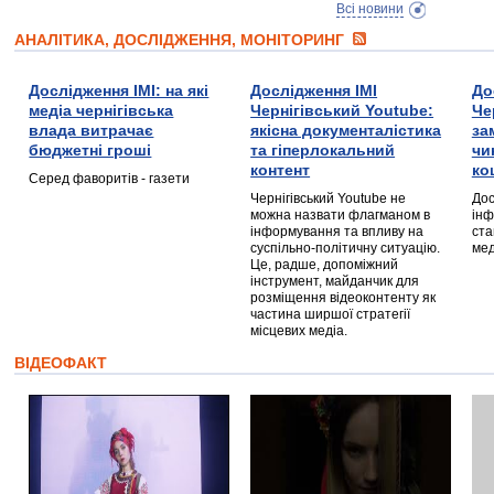
Всі новини
АНАЛІТИКА, ДОСЛІДЖЕННЯ, МОНІТОРИНГ
Дослідження ІМІ: на які
Дослідження ІМІ
До
медіа чернігівська
Чернігівський Youtube:
Че
влада витрачає
якісна документалістика
за
бюджетні гроші
та гіперлокальний
чи
контент
ко
Серед фаворитів - газети
Чернігівський Youtube не
Дос
можна назвати флагманом в
інф
інформування та впливу на
ста
суспільно-політичну ситуацію.
мед
Це, радше, допоміжний
інструмент, майданчик для
розміщення відеоконтенту як
частина ширшої стратегії
місцевих медіа.
ВІДЕОФАКТ