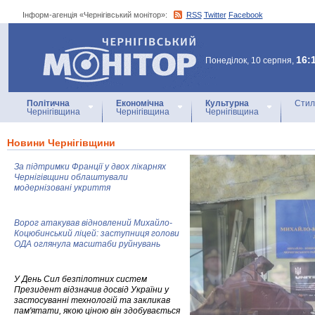
Інформ-агенція «Чернігівський монітор»:
RSS
Twitter
Facebook
Інформ-агенція
«Чернігівський монітор»
16:
Понеділок, 10 серпня,
Політична
Економічна
Культурна
Стил
Чернігівщина
Чернігівщина
Чернігівщина
Новини Чернігівщини
За підтримки Франції у двох лікарнях
Чернігівщини облаштували
модернізовані укриття
Ворог атакував відновлений Михайло-
Коцюбинський ліцей: заступниця голови
ОДА оглянула масштаби руйнувань
У День Сил безпілотних систем
Президент відзначив досвід України у
застосуванні технологій та закликав
пам'ятати, якою ціною він здобувається