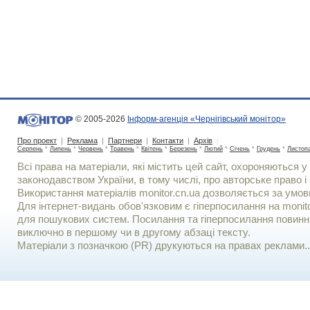
© 2005-2026
Інформ-агенція «Чернігівський монітор»
Про проект
|
Реклама
|
Партнери
|
Контакти
|
Архів
:
Серпень
*
Липень
*
Червень
*
Травень
*
Квітень
*
Березень
*
Лютий
*
Січень
*
Грудень
*
Листоп
Всі права на матеріали, які містить цей сайт, охороняються у 
законодавством України, в тому числі, про авторське право і 
Використання матерiалiв monitor.cn.ua дозволяється за умов
Для iнтернет-видань обов'язковим є гiперпосилання на monito
для пошукових систем. Посилання та гіперпосилання повинні
виключно в першому чи в другому абзаці тексту.
Матеріали з позначкою (PR) друкуються на правах реклами..