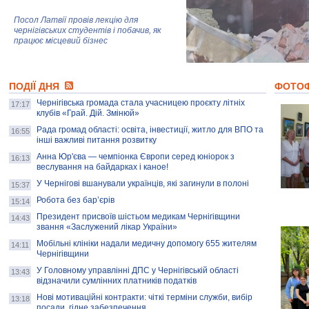
Посол Латвії провів лекцію для
чернігівських студентів і побачив, як
працює місцевий бізнес
Митці та жителі Чернігова створили
ПОДІЇ ДНЯ
колекцію про війну, емоції та тварин
ФОТО
Чернігівська громада стала учасницею проєкту літніх
17:17
клубів «Грай. Дій. Змінюй»
Рада громад області: освіта, інвестиції, житло для ВПО та
AB InBev Efes Україна підтримала
16:55
інші важливі питання розвитку
навчальний проєкт "Молодіжна бізнес-
школа", спрямований на розвиток
Анна Юр'єва — чемпіонка Європи серед юніорок з
16:13
підприємництва у Чернігівській області
веслування на байдарках і каное!
У Чернігові вшанували українців, які загинули в полоні
15:37
Золота тварина: видання Forbes
написало про чернігівця Патрона: хто і
Робота без бар’єрів
15:14
скільки на ньому заробляє? І куди
витрачають?
Президент присвоїв шістьом медикам Чернігівщини
14:43
звання «Заслужений лікар України»
Мобільні клініки надали медичну допомогу 655 жителям
14:11
Чернігівщини
У Головному управлінні ДПС у Чернігівській області
13:43
відзначили сумлінних платників податків
Нові мотиваційні контракти: чіткі терміни служби, вибір
13:18
посади, гідне забезпечення