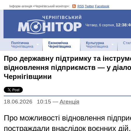
Інформ-агенція «Чернігівський монітор»:
RSS
Twitter
Facebook
Інформ-агенція
«Чернігівський монітор»
12:38:4
Четвер, 6 серпня,
Політична
Економічна
Культурна
Стил
Чернігівщина
Чернігівщина
Чернігівщина
Про державну підтримку та інструм
відновлення підприємств — у діало
Чернігівщини
18.06.2026 10:15
—
Агенцiя
Про можливості відновлення підпри
постраждали внаслідок воєнних дій,