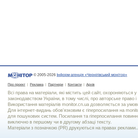
© 2005-2026
Інформ-агенція «Чернігівський монітор»
Про проект
|
Реклама
|
Партнери
|
Контакти
|
Архів
Всі права на матеріали, які містить цей сайт, охороняються у 
законодавством України, в тому числі, про авторське право і 
Використання матерiалiв monitor.cn.ua дозволяється за умов
Для iнтернет-видань обов'язковим є гiперпосилання на monito
для пошукових систем. Посилання та гіперпосилання повинні
виключно в першому чи в другому абзаці тексту.
Матеріали з позначкою (PR) друкуються на правах реклами..