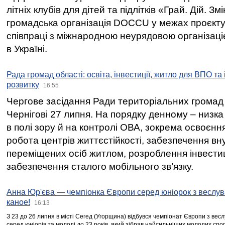
літніх клубів для дітей та підлітків «Грай. Дій. З
громадська організація DOCCU у межах проєкту 
співпраці з міжнародною неурядовою організаціє
в Україні.
Рада громад області: освіта, інвестиції, житло для ВПО та
розвитку
16:55
Чергове засідання Ради територіальних громад 
Чернігові 27 липня. На порядку денному – низка
в полі зору й на контролі ОВА, зокрема освоєння
робота центрів життєстійкості, забезпечення вн
переміщених осіб житлом, розроблення інвестиц
забезпечення сталого мобільного зв’язку.
Анна Юр'єва — чемпіонка Європи серед юніорок з веслув
каное!
16:13
З 23 до 26 липня в місті Сегед (Угорщина) відбувся чемпіонат Європи з вес
серед юніорів та молоді до 23 років, який зібрав найсильніших молодих спо