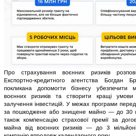
Про страхування воєнних ризиків розпов
Експортно-кредитного агентства Богдан Б
покликана допомогти бізнесу убезпечити м
воєнних ризиків та створити кращі умови
залучення інвестицій. У межах програми пере
за пошкоджене або знищене майно — до 30 мі
також компенсацію страхової премії за дого
майна від воєнних ризиків — до 3 мільйон
компанію впродовж календарного року.