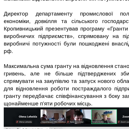
Директор департаменту промислової полі
економіки, довкілля та сільського господар
Кропивницький презентував програму «Гранти
виробничих підприємств», спрямовану на під
виробничі потужності були пошкоджені внаслід
рф.
Максимальна сума гранту на відновлення стано
гривень, але не більше підтверджених зб
спрямувати на закупівлю та запуск нового обл
для відновлення роботи постраждалого підпр
гранту передбачає співфінансування з боку за
щонайменше п’яти робочих місць.