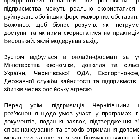
прифронтових областей, аби розповісти п
підприємства можуть реально скористатися 
руйнувань або інших форс-мажорних обставин, 
Важливо, щоб бізнес розумів, які інструм
доступні та як ними скористатися на практиці
Висоцький, який модерував захід.
Зустріч відбулася в онлайн-форматі за уч
Міністерства економіки, довкілля та сільс
України, Чернігівської ОДА, Експортно-кре
Державної служби зайнятості та підприємств о
збитків через російську агресію.
Перед усім, підприємців Чернігівщини ц
роз’яснення щодо умов участі у програмах, 
документів, подання заявок, підтвердження з
співфінансування та строків отримання допомо
механізми відновлення виробничих потужносте