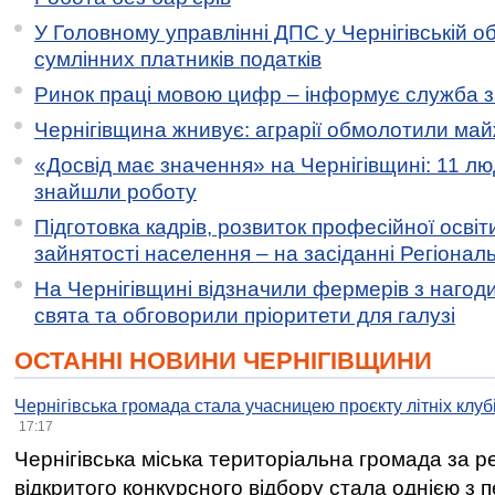
У Головному управлінні ДПС у Чернігівській о
сумлінних платників податків
Ринок праці мовою цифр – інформує служба з
Чернігівщина жнивує: аграрії обмолотили майж
«Досвід має значення» на Чернігівщині: 11 лю
знайшли роботу
Підготовка кадрів, розвиток професійної освіт
зайнятості населення – на засіданні Регіонал
На Чернігівщині відзначили фермерів з нагод
свята та обговорили пріоритети для галузі
ОСТАННІ НОВИНИ ЧЕРНІГІВЩИНИ
Чернігівська громада стала учасницею проєкту літніх клуб
17:17
Чернігівська міська територіальна громада за 
відкритого конкурсного відбору стала однією з