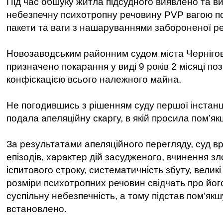
Під час обшуку житла підсудного виявлено та 
небезпечну психотропну речовину PVP вагою пон
пакети та ваги з нашаруваннями забороненої р
Новозаводським районним судом міста Чернігов
призначено покарання у виді 9 років 2 місяці по
конфіскацією всього належного майна.
Не погодившись з рішенням суду першої інстанці
подала апеляційну скаргу, в якій просила пом’
За результатами апеляційного перегляду, суд вр
епізодів, характер дій засудженого, вчинення зл
іспитового строку, систематичність збуту, великі
розміри психотропних речовин свідчать про йог
суспільну небезпечність, а тому підстав пом’як
встановлено.