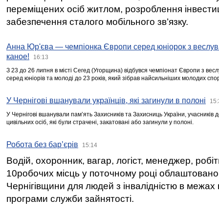
переміщених осіб житлом, розроблення інвестиц
забезпечення сталого мобільного зв’язку.
Анна Юр'єва — чемпіонка Європи серед юніорок з веслув
каное!
16:13
З 23 до 26 липня в місті Сегед (Угорщина) відбувся чемпіонат Європи з вес
серед юніорів та молоді до 23 років, який зібрав найсильніших молодих спо
У Чернігові вшанували українців, які загинули в полоні
15:
У Чернігові вшанували пам’ять Захисників та Захисниць України, учасників
цивільних осіб, які були страчені, закатовані або загинули у полоні.
Робота без бар’єрів
15:14
Водій, охоронник, вагар, логіст, менеджер, робі
10робочих місць у поточному році облаштован
Чернігівщини для людей з інвалідністю в межах
програми служби зайнятості.