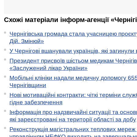
Схожі матеріали інформ-агенції «Черніг
Чернігівська громада стала учасницею проєкту 
Дій. Змінюй»
У Чернігові вшанували українців, які загинули 
Президент присвоїв шістьом медикам Чернігі
«Заслужений лікар України»
Мобільні клініки надали медичну допомогу 65
Чернігівщини
Нові мотиваційні контракти: чіткі терміни служ
гідне забезпечення
Інформація про надзвичайні ситуації та основн
які зареєстровані на території області за добу
Реконструкція магістральних теплових мереж у
управлінням НЕФКО виходить на завершальн