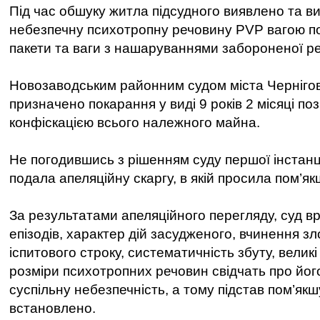
Під час обшуку житла підсудного виявлено та 
небезпечну психотропну речовину PVP вагою пон
пакети та ваги з нашаруваннями забороненої р
Новозаводським районним судом міста Чернігов
призначено покарання у виді 9 років 2 місяці по
конфіскацією всього належного майна.
Не погодившись з рішенням суду першої інстанці
подала апеляційну скаргу, в якій просила пом’
За результатами апеляційного перегляду, суд вр
епізодів, характер дій засудженого, вчинення зл
іспитового строку, систематичність збуту, великі
розміри психотропних речовин свідчать про йог
суспільну небезпечність, а тому підстав пом’як
встановлено.