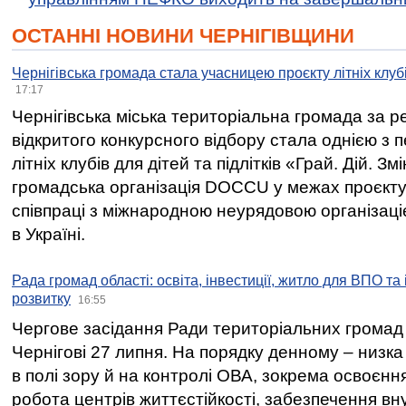
ОСТАННІ НОВИНИ ЧЕРНІГІВЩИНИ
Чернігівська громада стала учасницею проєкту літніх клуб
17:17
Чернігівська міська територіальна громада за 
відкритого конкурсного відбору стала однією з
літніх клубів для дітей та підлітків «Грай. Дій. З
громадська організація DOCCU у межах проєкту 
співпраці з міжнародною неурядовою організаціє
в Україні.
Рада громад області: освіта, інвестиції, житло для ВПО та
розвитку
16:55
Чергове засідання Ради територіальних громад 
Чернігові 27 липня. На порядку денному – низка
в полі зору й на контролі ОВА, зокрема освоєння
робота центрів життєстійкості, забезпечення вн