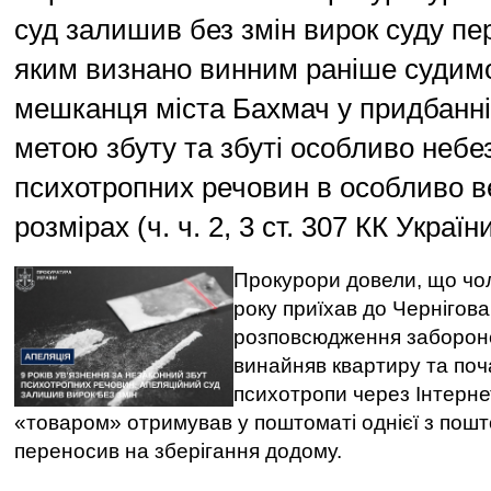
суд залишив без змін вирок суду пер
яким визнано винним раніше судимо
мешканця міста Бахмач у придбанні,
метою збуту та збуті особливо небе
психотропних речовин в особливо в
розмірах (ч. ч. 2, 3 ст. 307 КК України
Прокурори довели, що чол
року приїхав до Чернігова
розповсюдження забороне
винайняв квартиру та поч
психотропи через Інтерне
«товаром» отримував у поштоматі однієї з пошт
переносив на зберігання додому.