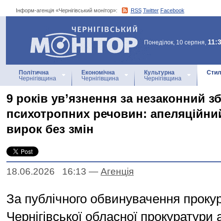
Інформ-агенція «Чернігівський монітор»:
RSS
Twitter
Facebook
Інформ-агенція
«Чернігівський монітор»
11:
Понеділок, 10 серпня,
Політична
Економічна
Культурна
Стил
Чернігівщина
Чернігівщина
Чернігівщина
9 років ув’язнення за незаконний з
психотропних речовин: апеляційни
вирок без змін
18.06.2026 16:13
—
Агенцiя
За публічного обвинувачення проку
Чернігівської обласної прокуратури