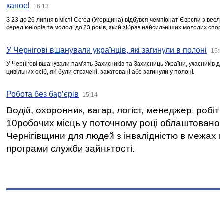
каное!
16:13
З 23 до 26 липня в місті Сегед (Угорщина) відбувся чемпіонат Європи з вес
серед юніорів та молоді до 23 років, який зібрав найсильніших молодих спо
У Чернігові вшанували українців, які загинули в полоні
15:
У Чернігові вшанували пам’ять Захисників та Захисниць України, учасників
цивільних осіб, які були страчені, закатовані або загинули у полоні.
Робота без бар’єрів
15:14
Водій, охоронник, вагар, логіст, менеджер, робі
10робочих місць у поточному році облаштован
Чернігівщини для людей з інвалідністю в межах
програми служби зайнятості.