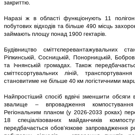
закриттю.
Наразі ж в області функціонують 11 полігон
побутових відходів та більше 490 місць захор
займають площу понад 1900 гектарів.
Будівництво сміттєперевантажувальних ст
Ріпкинській, Сосницькій, Понорницькій, Бобров
та Ічнянській громадах. Також передбачаєть
сміттєсортувальних ліній, транспортуванн
становитиме не більше 40 км логістичними мар
Найпростіший спосіб вдвічі зменшити обсяги ві
звалище – впровадження компостуванн
Регіональним планом (у 2026-2033 роках) пе
18 спеціалізованих майданчиків компосту
передбачається обов’язкове запровадження р