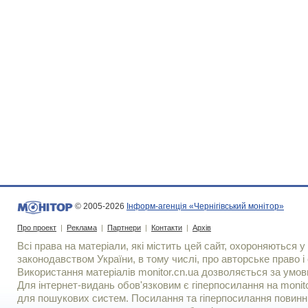
© 2005-2026
Інформ-агенція «Чернігівський монітор»
Про проект
|
Реклама
|
Партнери
|
Контакти
|
Архів
Всі права на матеріали, які містить цей сайт, охороняються у 
законодавством України, в тому числі, про авторське право і 
Використання матерiалiв monitor.cn.ua дозволяється за умов
Для iнтернет-видань обов'язковим є гiперпосилання на monito
для пошукових систем. Посилання та гіперпосилання повинні