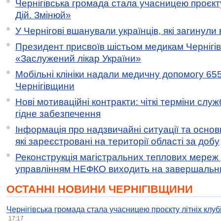
Чернігівська громада стала учасницею проєкту 
Дій. Змінюй»
У Чернігові вшанували українців, які загинули 
Президент присвоїв шістьом медикам Чернігі
«Заслужений лікар України»
Мобільні клініки надали медичну допомогу 65
Чернігівщини
Нові мотиваційні контракти: чіткі терміни служ
гідне забезпечення
Інформація про надзвичайні ситуації та основн
які зареєстровані на території області за добу
Реконструкція магістральних теплових мереж у
управлінням НЕФКО виходить на завершальн
ОСТАННІ НОВИНИ ЧЕРНІГІВЩИНИ
Чернігівська громада стала учасницею проєкту літніх клуб
17:17