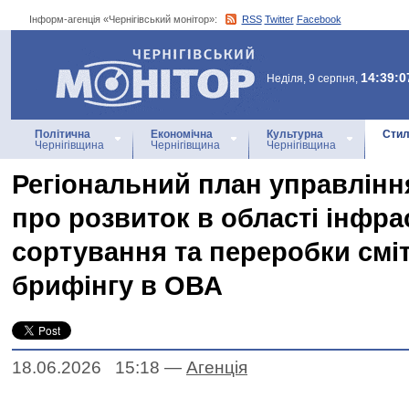
Інформ-агенція «Чернігівський монітор»:
RSS
Twitter
Facebook
Інформ-агенція
«Чернігівський монітор»
14:39:0
Неділя, 9 серпня,
Політична
Економічна
Культурна
Стил
Чернігівщина
Чернігівщина
Чернігівщина
Регіональний план управлінн
про розвиток в області інфр
сортування та переробки сміт
брифінгу в ОВА
18.06.2026 15:18
—
Агенцiя