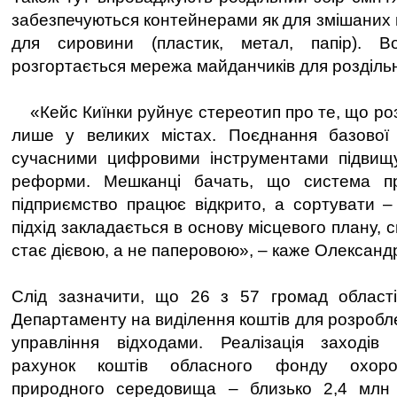
забезпечуються контейнерами як для змішаних ві
для сировини (пластик, метал, папір). В
розгортається мережа майданчиків для розділь
«Кейс Киїнки руйнує стереотип про те, що роз
лише у великих містах. Поєднання базової
сучасними цифровими інструментами підвищ
реформи. Мешканці бачать, що система пр
підприємство працює відкрито, а сортувати –
підхід закладається в основу місцевого плану,
стає дієвою, а не паперовою», – каже Олександ
Слід зазначити, що 26 з 57 громад област
Департаменту на виділення коштів для розробл
управління відходами. Реалізація заходів
рахунок коштів обласного фонду охоро
природного середовища – близько 2,4 млн 