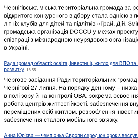
Чернігівська міська територіальна громада за 
відкритого конкурсного відбору стала однією з
літніх клубів для дітей та підлітків «Грай. Дій. З
громадська організація DOCCU у межах проєкту 
співпраці з міжнародною неурядовою організаціє
в Україні.
Рада громад області: освіта, інвестиції, житло для ВПО та
розвитку
16:55
Чергове засідання Ради територіальних громад 
Чернігові 27 липня. На порядку денному – низка
в полі зору й на контролі ОВА, зокрема освоєння
робота центрів життєстійкості, забезпечення вн
переміщених осіб житлом, розроблення інвестиц
забезпечення сталого мобільного зв’язку.
Анна Юр'єва — чемпіонка Європи серед юніорок з веслув