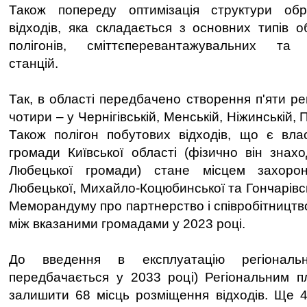
Також попереду оптимізація структури об
відходів, яка складається з основних типів об
полігонів, сміттєперевантажувальних та 
станцій.
Так, в області передбачено створення п'яти рег
чотири – у Чернігівській, Менській, Ніжинській,
Також полігон побутових відходів, що є вла
громади Київської області (фізично він знахо
Любецької громади) стане місцем захорон
Любецької, Михайло-Коцюбинської та Гончарівсь
Меморандуму про партнерство і співробітництв
між вказаними громадами у 2023 році.
До введення в експлуатацію регіональн
передбачається у 2033 році) Регіональним п
залишити 68 місць розміщення відходів. Ще 4