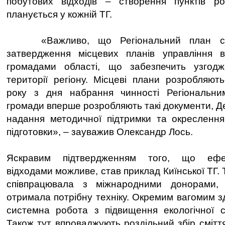
побутових відходів – створення пунктів ро
планується у кожній ТГ.
«Важливо, що Регіональний план ст
затвердження місцевих планів управління 
громадами області, що забезпечить узгодж
території регіону. Місцеві плани розробляют
року з дня набрання чинності Регіональни
громади вперше розробляють такі документи, Д
надання методичної підтримки та окреслення
підготовки», – зауважив Олександр Лось.
Яскравим підтвердженням того, що ефек
відходами можливе, став приклад Киїнської ТГ. 
співпрацювала з міжнародними донорами, 
отримала потрібну техніку. Окремим вагомим з
системна робота з підвищення екологічної с
Також тут впроваджують роздільний збір смітт