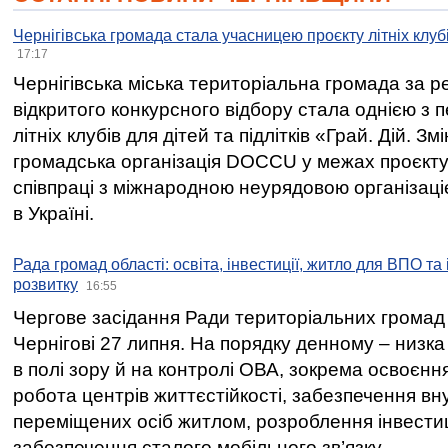
Чернігівська громада стала учасницею проєкту літніх клуб
17:17
Чернігівська міська територіальна громада за 
відкритого конкурсного відбору стала однією з
літніх клубів для дітей та підлітків «Грай. Дій. З
громадська організація DOCCU у межах проєкту 
співпраці з міжнародною неурядовою організаціє
в Україні.
Рада громад області: освіта, інвестиції, житло для ВПО та
розвитку
16:55
Чергове засідання Ради територіальних громад 
Чернігові 27 липня. На порядку денному – низка
в полі зору й на контролі ОВА, зокрема освоєння
робота центрів життєстійкості, забезпечення вн
переміщених осіб житлом, розроблення інвестиц
забезпечення сталого мобільного зв’язку.