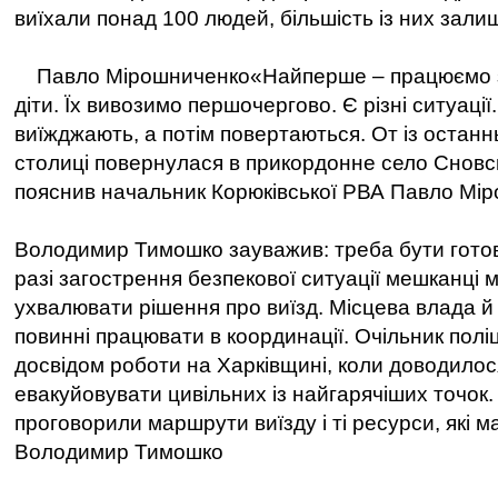
виїхали понад 100 людей, більшість із них зали
Павло Мірошниченко«Найперше – працюємо з
діти. Їх вивозимо першочергово. Є різні ситуації
виїжджають, а потім повертаються. От із останнь
столиці повернулася в прикордонне село Сновсь
пояснив начальник Корюківської РВА Павло Мі
Володимир Тимошко зауважив: треба бути готов
разі загострення безпекової ситуації мешканці 
ухвалювати рішення про виїзд. Місцева влада й 
повинні працювати в координації. Очільник поліц
досвідом роботи на Харківщині, коли доводилос
евакуйовувати цивільних із найгарячіших точок.
проговорили маршрути виїзду і ті ресурси, які м
Володимир Тимошко