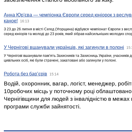
Анна Юр'єва — чемпіонка Європи серед юніорок з веслув
каное!
16:13
З 23 до 26 липня в місті Сегед (Угорщина) відбувся чемпіонат Європи з вес
серед юніорів та молоді до 23 років, який зібрав найсильніших молодих спо
У Чернігові вшанували українців, які загинули в полоні
15:
У Чернігові вшанували пам’ять Захисників та Захисниць України, учасників
цивільних осіб, які були страчені, закатовані або загинули у полоні.
Робота без бар’єрів
15:14
Водій, охоронник, вагар, логіст, менеджер, робі
10робочих місць у поточному році облаштован
Чернігівщини для людей з інвалідністю в межах
програми служби зайнятості.