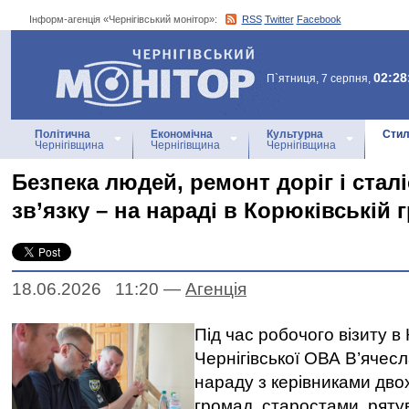
Інформ-агенція «Чернігівський монітор»:
RSS
Twitter
Facebook
Інформ-агенція
«Чернігівський монітор»
02:28
П`ятниця, 7 серпня,
Політична
Економічна
Культурна
Стил
Чернігівщина
Чернігівщина
Чернігівщина
Безпека людей, ремонт доріг і стал
зв’язку – на нараді в Корюківській 
18.06.2026 11:20
—
Агенцiя
Під час робочого візиту в
Чернігівської ОВА В’ячесл
нараду з керівниками дво
громад, старостами, ряту