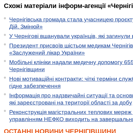
Схожі матеріали інформ-агенції «Черніг
Чернігівська громада стала учасницею проєкту 
Дій. Змінюй»
У Чернігові вшанували українців, які загинули 
Президент присвоїв шістьом медикам Чернігі
«Заслужений лікар України»
Мобільні клініки надали медичну допомогу 65
Чернігівщини
Нові мотиваційні контракти: чіткі терміни служ
гідне забезпечення
Інформація про надзвичайні ситуації та основн
які зареєстровані на території області за добу
Реконструкція магістральних теплових мереж у
управлінням НЕФКО виходить на завершальн
ОСТАННІ НОВИНИ ЧЕРНІГІВЩИНИ