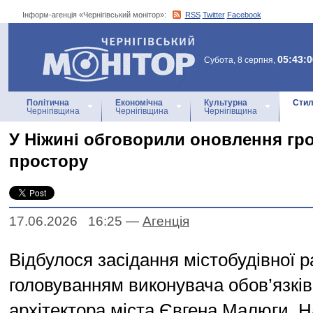
Інформ-агенція «Чернігівський монітор»:
RSS
Twitter
Facebook
Інформ-агенція
«Чернігівський монітор»
05:43:0
Субота, 8 серпня,
Політична
Економічна
Культурна
Стил
Чернігівщина
Чернігівщина
Чернігівщина
У Ніжині обговорили оновлення гр
простору
17.06.2026 16:25
—
Агенцiя
Відбулося засідання містобудівної р
головуванням виконувача обов’язків
архітектора міста Євгена Малюги. Н