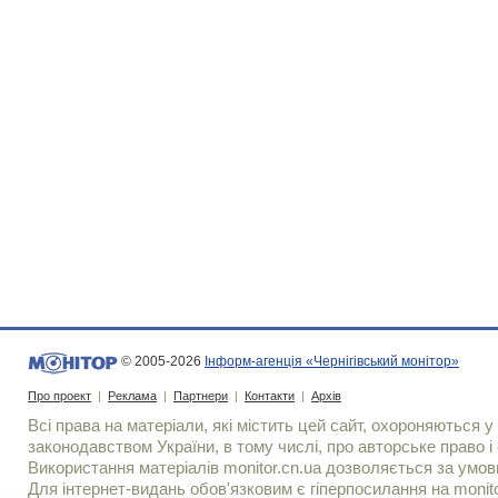
© 2005-2026
Інформ-агенція «Чернігівський монітор»
Про проект
|
Реклама
|
Партнери
|
Контакти
|
Архів
Всі права на матеріали, які містить цей сайт, охороняються у 
законодавством України, в тому числі, про авторське право і 
Використання матерiалiв monitor.cn.ua дозволяється за умов
Для iнтернет-видань обов'язковим є гiперпосилання на monito