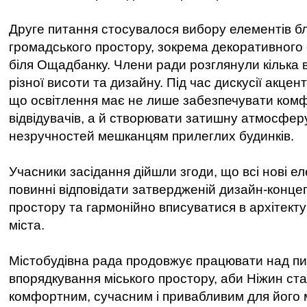
Друге питання стосувалося вибору елементів б
громадського простору, зокрема декоративного 
біля Ощадбанку. Члени ради розглянули кілька в
різної висоти та дизайну. Під час дискусії акцен
що освітлення має не лише забезпечувати комф
відвідувачів, а й створювати затишну атмосфер
незручностей мешканцям прилеглих будинків.
Учасники засідання дійшли згоди, що всі нові 
повинні відповідати затвердженій дизайн-концеп
простору та гармонійно вписуватися в архітек
міста.
Містобудівна рада продовжує працювати над пи
впорядкування міського простору, аби Ніжин ст
комфортним, сучасним і привабливим для його м