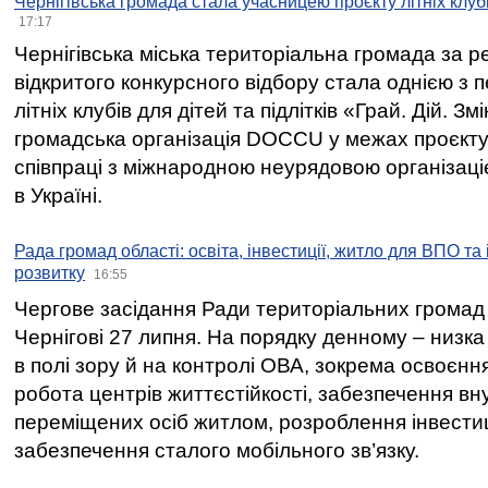
Чернігівська громада стала учасницею проєкту літніх клуб
17:17
Чернігівська міська територіальна громада за 
відкритого конкурсного відбору стала однією з
літніх клубів для дітей та підлітків «Грай. Дій. З
громадська організація DOCCU у межах проєкту 
співпраці з міжнародною неурядовою організаціє
в Україні.
Рада громад області: освіта, інвестиції, житло для ВПО та
розвитку
16:55
Чергове засідання Ради територіальних громад 
Чернігові 27 липня. На порядку денному – низка
в полі зору й на контролі ОВА, зокрема освоєння
робота центрів життєстійкості, забезпечення вн
переміщених осіб житлом, розроблення інвестиц
забезпечення сталого мобільного зв’язку.