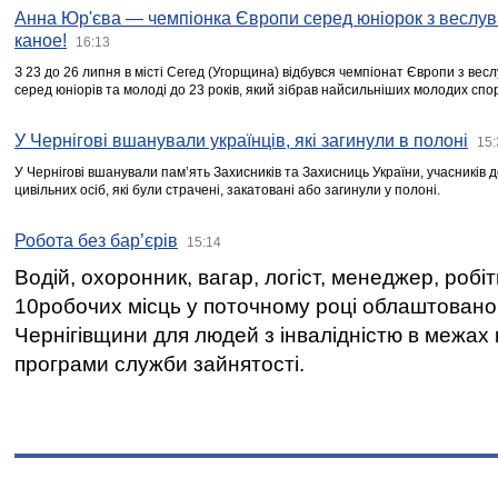
Анна Юр'єва — чемпіонка Європи серед юніорок з веслув
каное!
16:13
З 23 до 26 липня в місті Сегед (Угорщина) відбувся чемпіонат Європи з вес
серед юніорів та молоді до 23 років, який зібрав найсильніших молодих спо
У Чернігові вшанували українців, які загинули в полоні
15:
У Чернігові вшанували пам’ять Захисників та Захисниць України, учасників
цивільних осіб, які були страчені, закатовані або загинули у полоні.
Робота без бар’єрів
15:14
Водій, охоронник, вагар, логіст, менеджер, робі
10робочих місць у поточному році облаштован
Чернігівщини для людей з інвалідністю в межах
програми служби зайнятості.