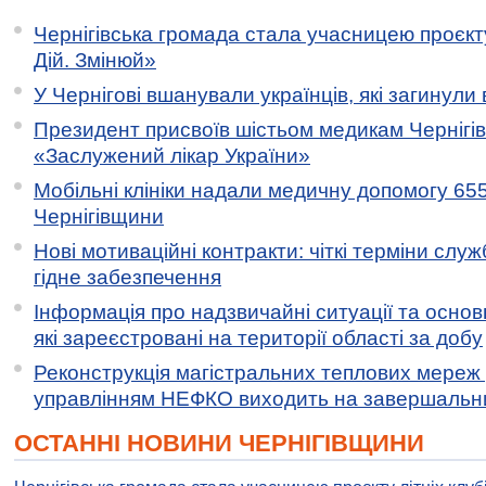
Чернігівська громада стала учасницею проєкту 
Дій. Змінюй»
У Чернігові вшанували українців, які загинули 
Президент присвоїв шістьом медикам Чернігі
«Заслужений лікар України»
Мобільні клініки надали медичну допомогу 65
Чернігівщини
Нові мотиваційні контракти: чіткі терміни служ
гідне забезпечення
Інформація про надзвичайні ситуації та основн
які зареєстровані на території області за добу
Реконструкція магістральних теплових мереж у
управлінням НЕФКО виходить на завершальн
ОСТАННІ НОВИНИ ЧЕРНІГІВЩИНИ