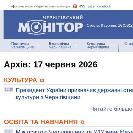
Інформ-агенція «Чернігівський монітор»:
RSS
Twitter
Facebook
Інформ-агенція
«Чернігівський монітор»
16:53:2
Субота, 8 серпня,
Політична
Економічна
Культурна
Стил
Чернігівщина
Чернігівщина
Чернігівщина
Архiв: 17 червня 2026
КУЛЬТУРА
Президент України призначив державні стип
10:28
культури з Чернігівщини
Читайте більше 
ОСВІТА ТА НАВЧАННЯ
Між освітою Чернігівщини та УДУ імені Ми
11:43