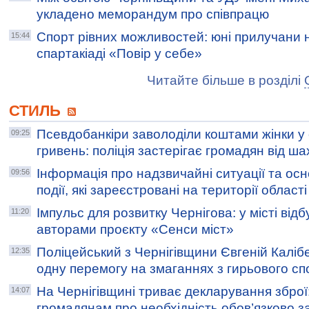
укладено меморандум про співпрацю
Спорт рівних можливостей: юні прилучани н
15:44
спартакіаді «Повір у себе»
Читайте більше в розділі
СТИЛЬ
Псевдобанкіри заволоділи коштами жінки у 
09:25
гривень: поліція застерігає громадян від ша
Інформація про надзвичайні ситуації та осн
09:56
події, які зареєстровані на території області
Імпульс для розвитку Чернігова: у місті відб
11:20
авторами проєкту «Сенси міст»
Поліцейський з Чернігівщини Євгеній Калі
12:35
одну перемогу на змаганнях з гирьового сп
На Чернігівщині триває декларування зброї:
14:07
громадянам про необхідність обов’язково 