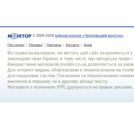
© 2005-2026
Інформ-агенція «Чернігівський монітор»
Про проект
|
Реклама
|
Партнери
|
Контакти
|
Архів
Всі права на матеріали, які містить цей сайт, охороняються у 
законодавством України, в тому числі, про авторське право і 
Використання матерiалiв monitor.cn.ua дозволяється за умов
Для iнтернет-видань обов'язковим є гiперпосилання на monito
для пошукових систем. Посилання та гіперпосилання повинні
виключно в першому чи в другому абзаці тексту.
Матеріали з позначкою (PR) друкуються на правах реклами..