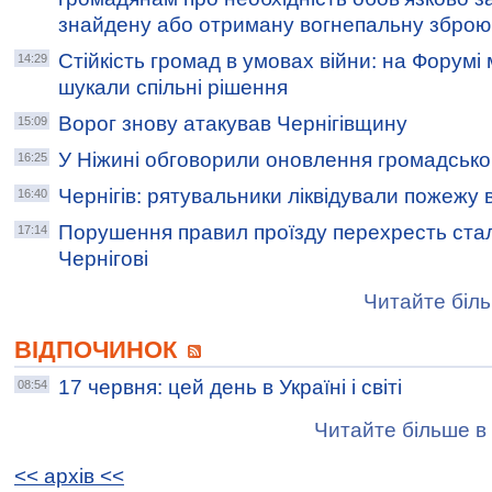
знайдену або отриману вогнепальну зброю
Стійкість громад в умовах війни: на Форумі 
14:29
шукали спільні рішення
Ворог знову атакував Чернігівщину
15:09
У Ніжині обговорили оновлення громадсько
16:25
Чернігів: рятувальники ліквідували пожежу 
16:40
Порушення правил проїзду перехресть ста
17:14
Чернігові
Читайте біль
ВІДПОЧИНОК
17 червня: цей день в Україні і світі
08:54
Читайте більше в 
<< архiв <<