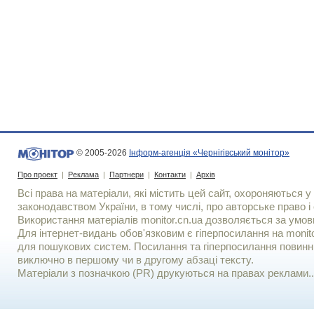
© 2005-2026
Інформ-агенція «Чернігівський монітор»
Про проект
|
Реклама
|
Партнери
|
Контакти
|
Архів
Всі права на матеріали, які містить цей сайт, охороняються у 
законодавством України, в тому числі, про авторське право і 
Використання матерiалiв monitor.cn.ua дозволяється за умов
Для iнтернет-видань обов'язковим є гiперпосилання на monito
для пошукових систем. Посилання та гіперпосилання повинні
виключно в першому чи в другому абзаці тексту.
Матеріали з позначкою (PR) друкуються на правах реклами..