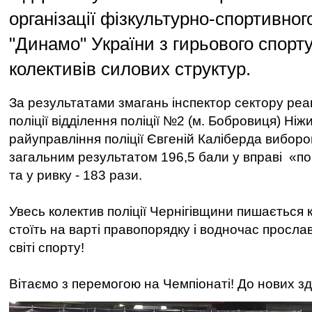
організації фізкультурно-спортивног
"Динамо" України з гирьового спорт
колективів силових структур.
За результатами змагань інспектор сектору реа
поліції відділення поліції №2 (м. Бобровиця) Ніж
райуправління поліції Євгеній Каліберда виборо
загальним результатом 196,5 бали у вправі «по
та у ривку - 183 рази.
Увесь колектив поліції Чернігівщини пишається
стоїть на варті правопорядку і водночас просла
світі спорту!
Вітаємо з перемогою на Чемпіонаті! До нових зд