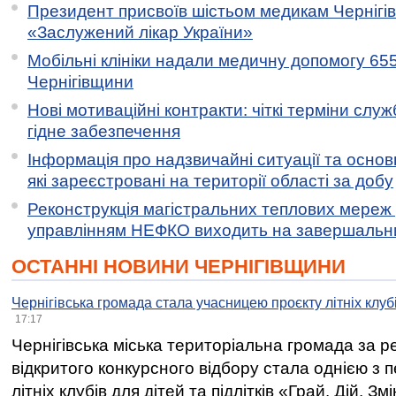
Президент присвоїв шістьом медикам Чернігі
«Заслужений лікар України»
Мобільні клініки надали медичну допомогу 65
Чернігівщини
Нові мотиваційні контракти: чіткі терміни служ
гідне забезпечення
Інформація про надзвичайні ситуації та основн
які зареєстровані на території області за добу
Реконструкція магістральних теплових мереж у
управлінням НЕФКО виходить на завершальн
ОСТАННІ НОВИНИ ЧЕРНІГІВЩИНИ
Чернігівська громада стала учасницею проєкту літніх клуб
17:17
Чернігівська міська територіальна громада за 
відкритого конкурсного відбору стала однією з
літніх клубів для дітей та підлітків «Грай. Дій. З