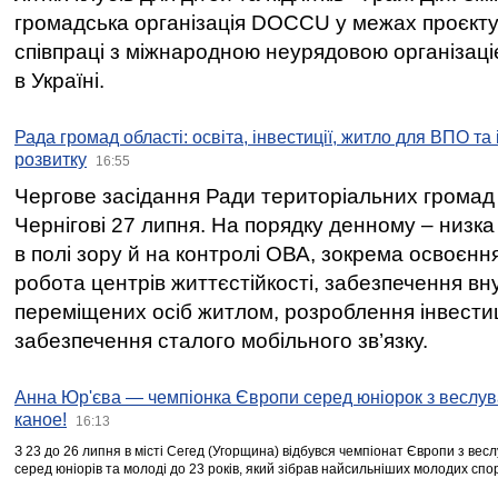
громадська організація DOCCU у межах проєкту 
співпраці з міжнародною неурядовою організаціє
в Україні.
Рада громад області: освіта, інвестиції, житло для ВПО та
розвитку
16:55
Чергове засідання Ради територіальних громад 
Чернігові 27 липня. На порядку денному – низка
в полі зору й на контролі ОВА, зокрема освоєння
робота центрів життєстійкості, забезпечення вн
переміщених осіб житлом, розроблення інвестиц
забезпечення сталого мобільного зв’язку.
Анна Юр'єва — чемпіонка Європи серед юніорок з веслув
каное!
16:13
З 23 до 26 липня в місті Сегед (Угорщина) відбувся чемпіонат Європи з вес
серед юніорів та молоді до 23 років, який зібрав найсильніших молодих спо