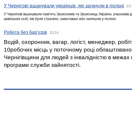
У Чернігові вшанували українців, які загинули в полоні
15:
У Чернігові вшанували пам’ять Захисників та Захисниць України, учасників
цивільних осіб, які були страчені, закатовані або загинули у полоні.
Робота без бар’єрів
15:14
Водій, охоронник, вагар, логіст, менеджер, робі
10робочих місць у поточному році облаштован
Чернігівщини для людей з інвалідністю в межах
програми служби зайнятості.