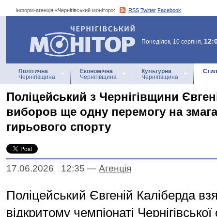
Інформ-агенція «Чернігівський монітор»:
RSS
Twitter
Facebook
Інформ-агенція
«Чернігівський монітор»
12:
Понеділок, 10 серпня,
Політична
Економічна
Культурна
Стил
Чернігівщина
Чернігівщина
Чернігівщина
Поліцейський з Чернігівщини Євген
виборов ще одну перемогу на змага
гирьового спорту
17.06.2026 12:35
—
Агенцiя
Поліцейський Євгеній Каліберда взя
відкритому чемпіонаті Чернігівської