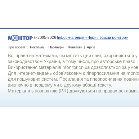
© 2005-2026
Інформ-агенція «Чернігівський монітор»
Про проект
|
Реклама
|
Партнери
|
Контакти
|
Архів
Всі права на матеріали, які містить цей сайт, охороняються у 
законодавством України, в тому числі, про авторське право і 
Використання матерiалiв monitor.cn.ua дозволяється за умов
Для iнтернет-видань обов'язковим є гiперпосилання на monito
для пошукових систем. Посилання та гіперпосилання повинні
виключно в першому чи в другому абзаці тексту.
Матеріали з позначкою (PR) друкуються на правах реклами..