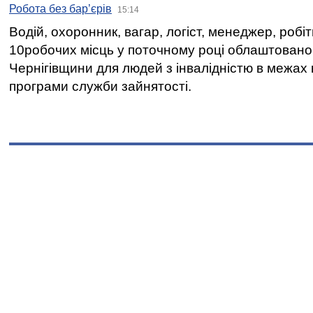
Робота без бар’єрів
15:14
Водій, охоронник, вагар, логіст, менеджер, робі
10робочих місць у поточному році облаштован
Чернігівщини для людей з інвалідністю в межах
програми служби зайнятості.