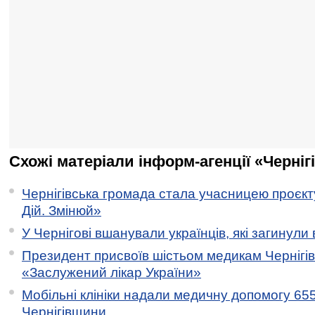
Схожі матеріали інформ-агенції «Черніг
Чернігівська громада стала учасницею проєкту 
Дій. Змінюй»
У Чернігові вшанували українців, які загинули 
Президент присвоїв шістьом медикам Чернігі
«Заслужений лікар України»
Мобільні клініки надали медичну допомогу 65
Чернігівщини