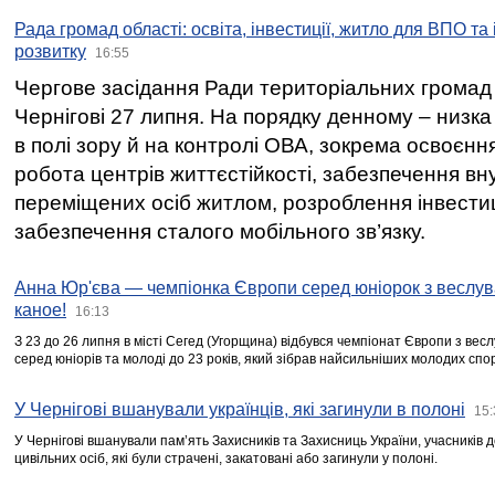
Рада громад області: освіта, інвестиції, житло для ВПО та
розвитку
16:55
Чергове засідання Ради територіальних громад 
Чернігові 27 липня. На порядку денному – низка
в полі зору й на контролі ОВА, зокрема освоєння
робота центрів життєстійкості, забезпечення вн
переміщених осіб житлом, розроблення інвестиц
забезпечення сталого мобільного зв’язку.
Анна Юр'єва — чемпіонка Європи серед юніорок з веслув
каное!
16:13
З 23 до 26 липня в місті Сегед (Угорщина) відбувся чемпіонат Європи з вес
серед юніорів та молоді до 23 років, який зібрав найсильніших молодих спо
У Чернігові вшанували українців, які загинули в полоні
15:
У Чернігові вшанували пам’ять Захисників та Захисниць України, учасників
цивільних осіб, які були страчені, закатовані або загинули у полоні.