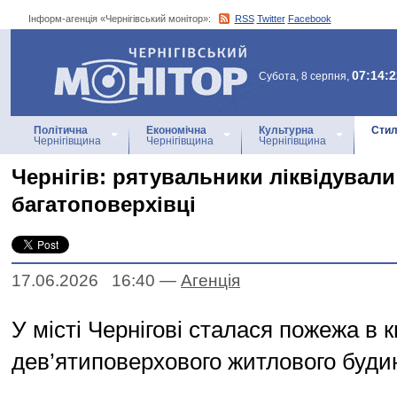
Інформ-агенція «Чернігівський монітор»:
RSS
Twitter
Facebook
Інформ-агенція
«Чернігівський монітор»
07:14:2
Субота, 8 серпня,
Політична
Економічна
Культурна
Стил
Чернігівщина
Чернігівщина
Чернігівщина
Чернігів: рятувальники ліквідувал
багатоповерхівці
17.06.2026 16:40
—
Агенцiя
У місті Чернігові сталася пожежа в к
дев’ятиповерхового житлового будин