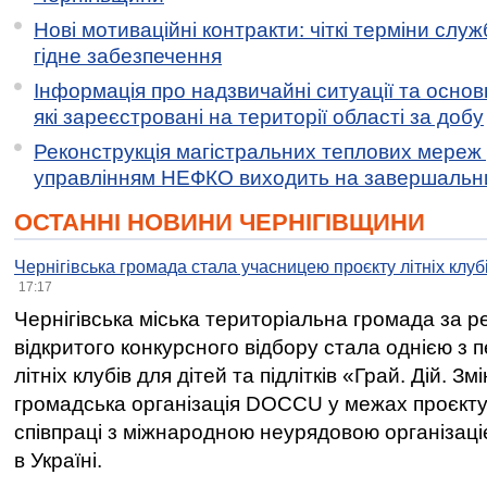
Нові мотиваційні контракти: чіткі терміни служ
гідне забезпечення
Інформація про надзвичайні ситуації та основн
які зареєстровані на території області за добу
Реконструкція магістральних теплових мереж у
управлінням НЕФКО виходить на завершальн
ОСТАННІ НОВИНИ ЧЕРНІГІВЩИНИ
Чернігівська громада стала учасницею проєкту літніх клуб
17:17
Чернігівська міська територіальна громада за 
відкритого конкурсного відбору стала однією з
літніх клубів для дітей та підлітків «Грай. Дій. З
громадська організація DOCCU у межах проєкту 
співпраці з міжнародною неурядовою організаціє
в Україні.